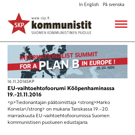
In English
På svenska
Avainsana
B-suunnitelma
16.11.2016
SKP
EU-vaihtoehtofoorumi Kööpenhaminassa
19.-21.11.2016
<p>Tiedonantajan päätoimittaja <strong>Marko
Korvela</strong> on mukana Tanskassa 19.–20.
marraskuuta EU-vaihtoehtofoorumissa Suomen
kommunistisen puolueen edustajana.