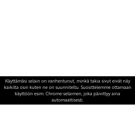
Yhteystiedot
SKP:n toimisto
Osoite: Viljatie 4 B 3. kerros, 00700 Helsinki
Puh: 045 7834 1346
Sähköposti:
skp
@skp.fi
SKP on Euroopan Vasemmistopuolueen jäsen.
european-left.org
european-left.org/manifesto/