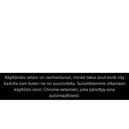
Yhteystiedot
SKP:n toimisto
Osoite: Viljatie 4 B 3. kerros, 00700 Helsinki
Puh: 045 7834 1346
Sähköposti:
skp
@skp.fi
SKP on Euroopan Vasemmistopuolueen jäsen.
european-left.org
european-left.org/manifesto/