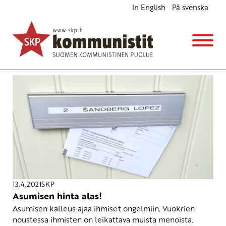
In English
På svenska
Avainsana
asuntotuotanto
13.4.2021
SKP
Asumisen hinta alas!
Asumisen kalleus ajaa ihmiset ongelmiin. Vuokrien
noustessa ihmisten on leikattava muista menoista.