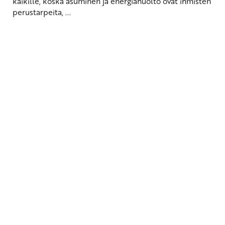
kaikille, koska asuminen ja energiahuolto ovat ihmisten
perustarpeita, ...