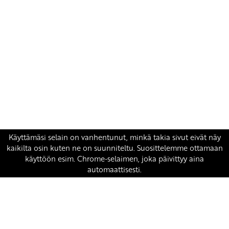
Yhteystiedot
SKP:n toimisto
Osoite: Viljatie 4 B 3. kerros, 00700 Helsinki
Puh: 045 7834 1346
Sähköposti:
skp
@skp.fi
SKP on Euroopan Vasemmistopuolueen jäsen.
european-left.org
european-left.org/manifesto/