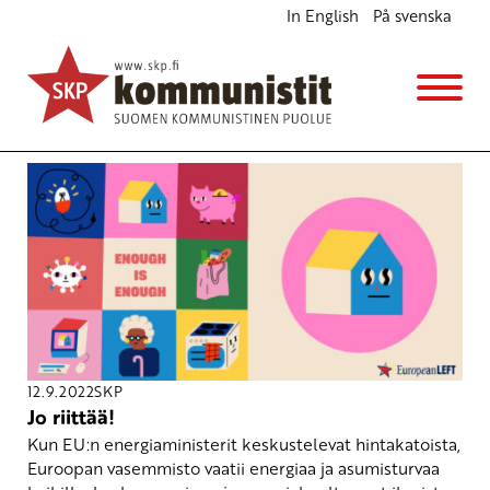
In English
På svenska
Avainsana
asuminen oikeutena
12.9.2022
SKP
Jo riittää!
Kun EU:n energiaministerit keskustelevat hintakatoista,
Euroopan vasemmisto vaatii energiaa ja asumisturvaa