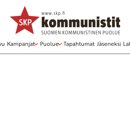
Avainsana
Arts
vu
Kampanjat
Puolue
Tapahtumat
Jäseneksi
La