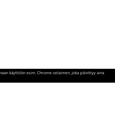
äsen.