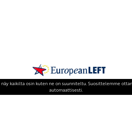
SKP on Euroopan Vasemmistopuolueen j
european-left.org
european-left.org/manifesto/
Copyright 2026 © SKP
|
Tietosuojaseloste