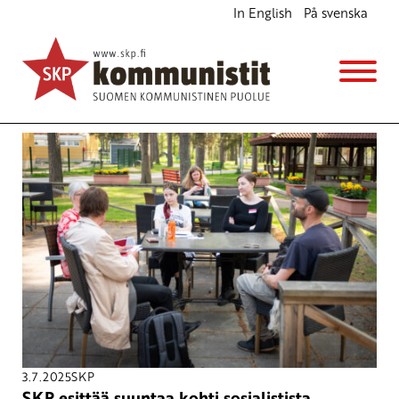
In English
På svenska
Avainsana
antikapitalismi
3.7.2025
SKP
SKP esittää suuntaa kohti sosialistista