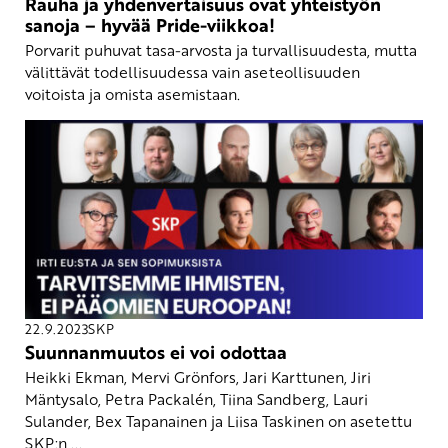
Rauha ja yhdenvertaisuus ovat yhteistyön
sanoja – hyvää Pride-viikkoa!
Porvarit puhuvat tasa-arvosta ja turvallisuudesta, mutta
välittävät todellisuudessa vain aseteollisuuden
voitoista ja omista asemistaan.
22.9.2023
SKP
Suunnanmuutos ei voi odottaa
Heikki Ekman, Mervi Grönfors, Jari Karttunen, Jiri
Mäntysalo, Petra Packalén, Tiina Sandberg, Lauri
Sulander, Bex Tapanainen ja Liisa Taskinen on asetettu
SKP:n ...