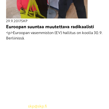
29.9.2017
SKP
Euroopan suuntaa muutettava radikaalisti
<p>Euroopan vasemmiston (EV) hallitus on koolla 30.9.
Berliinissä.
Yhteystiedot
SKP:n toimisto
Osoite: Viljatie 4 B 3. kerros, 00700 Helsinki
Puh: 045 7834 1346
Sähköposti:
skp
@skp.fi