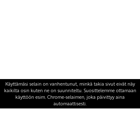
Yhteystiedot
SKP:n toimisto
Osoite: Viljatie 4 B 3. kerros, 00700 Helsinki
Puh: 045 7834 1346
Sähköposti:
skp
@skp.fi
SKP on Euroopan Vasemmistopuolueen jäsen.
european-left.org
european-left.org/manifesto/