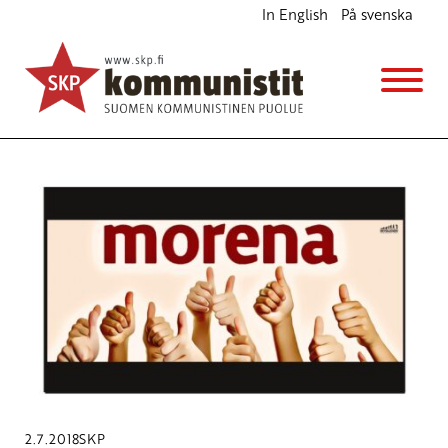
In English
På svenska
Avainsana
Andrés Manuel López Obrador
2.7.2018
SKP