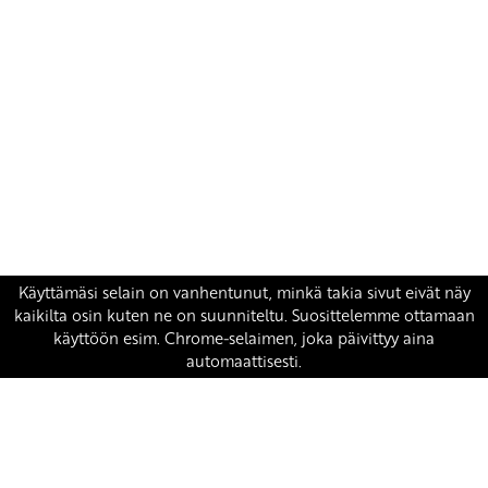
Yhteystiedot
SKP:n toimisto
Osoite: Viljatie 4 B 3. kerros, 00700 Helsinki
Puh: 045 7834 1346
Sähköposti:
skp
@skp.fi
SKP on Euroopan Vasemmistopuolueen jäsen.
european-left.org
european-left.org/manifesto/