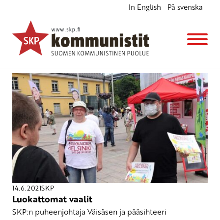
In English
På svenska
Avainsana
äänestysaktiivisuus
14.6.2021
SKP
Luokattomat vaalit
SKP:n puheenjohtaja Väisäsen ja pääsihteeri