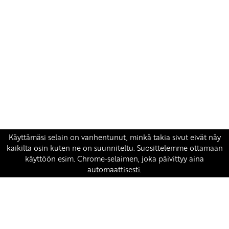
Yhteystiedot
SKP:n toimisto
Osoite: Viljatie 4 B 3. kerros, 00700 Helsinki
Puh: 045 7834 1346
Sähköposti:
skp
@skp.fi
SKP on Euroopan Vasemmistopuolueen jäsen.
european-left.org
european-left.org/manifesto/