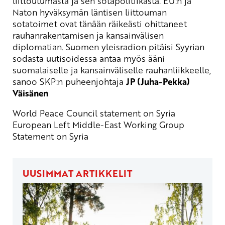
liittoutumasta ja sen sotapolitiikasta. EU:n ja
Naton hyväksymän läntisen liittouman
sotatoimet ovat tänään räikeästi ohittaneet
rauhanrakentamisen ja kansainvälisen
diplomatian. Suomen yleisradion pitäisi Syyrian
sodasta uutisoidessa antaa myös ääni
suomalaiselle ja kansainväliselle rauhanliikkeelle,
sanoo SKP:n puheenjohtaja
JP (Juha-Pekka)
Väisänen
World Peace Council statement on Syria
European Left Middle-East Working Group
Statement on Syria
UUSIMMAT ARTIKKELIT