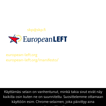
Yhteystiedot
SKP:n toimisto
Osoite: Viljatie 4 B 3. kerros, 00700 Helsinki
Puh: 045 7834 1346
Sähköposti:
skp
@skp.fi
SKP on Euroopan Vasemmistopuolueen jäsen.
european-left.org
european-left.org/manifesto/
Copyright 2026 © SKP
|
Tietosuojaseloste