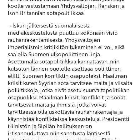
koolle vastustamaan Yhdysvaltojen, Ranskan ja
Ison Britannian sotapolitiikkaa.
– Iskun jälkeisestä suomalaisesta
mediakeskustelusta puuttuu kokonaan visio
rauhanrakentamisesta. Yhdysvaltojen
imperialismin kritiikitön tukeminen ei voi, eikä
saa olla Suomen ulkopoliittinen linja.
Asettumalla sotapolitiikkaa kannattavan, niin
kutsutun lännen puolelle asettaaa poliittinen
eliitti Suomen konfliktin osapuoleksi. Maailman
kriisit kuten Syyrian sota tarvitsee maita ja viisaita
polliitikkoja, jotka eivät asetu suurvaltapolitiikan
osapuoliksi. Maailman kriisit, konfliktit ja sodat
tarvitsevat maita ja ihmisiä, jotka voivat
tarvittaessa olla uskottavia rauhanrakentajia ja
käynnistää konflikteissa keskusteluja. Presidentti
Niinistön ja Sipilän hallituksen on
irtisanouduttava niin sanotusta läntisestä