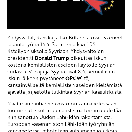
Yhdysvallat, Ranska ja Iso Britannia ovat iskeneet
lauantai yönä 14.4. Suomen aikaa, 105
risteilyohjuksella Syyriaan. Yhdysvaltojen
presidentti
Donald Trump
oikeuttaa iskun
kostona kemiallisten aseiden käytölle Syyrian
sodassa. Venäjä ja Syyria ovat 8.4. kemiallisen
iskun jälkeen pyytäneet
OPCW
:ltä,
kansainväliseltä kemiallisten aseiden kieltämistä
ajavalta järjestöltä tutkintaa Syyrian kaasuiskusta.
Maailman rauhanneuvosto on kannanotossaan
tuominnut iskut imperialistisina toimina edistää
niin sanottua Uuden Lähi-Idän rakentamista.
Euroopan vasemmiston Lähi-Idän työryhmän
kannanotossa kehotetaan kutsumaan joukkoja