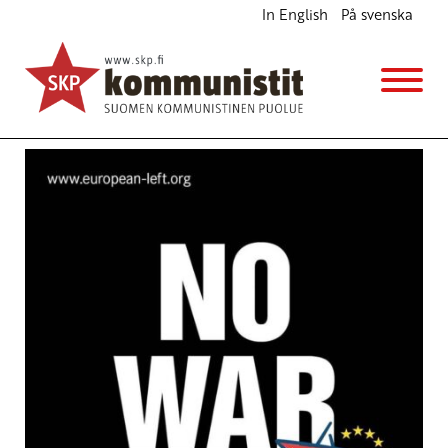
In English
På svenska
Suomi irti sotapolitiikasta
Ajankohtaista
Avainsanat:
kaasuisku
,
Syyria
,
Syyrian sota
14.4.2018 - 22:21
SKP