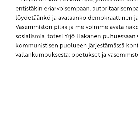
entistäkin eriarvoisempaan, autoritaarisemp
löydetäänkö ja avataanko demokraattinen ja 
Vasemmiston pitää ja me voimme avata näköa
sosialismia, totesi Yrjö Hakanen puhuessaa
kommunistisen puolueen järjestämässä konfer
vallankumouksesta: opetukset ja vasemmisto