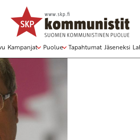
vasemmisto
,
Lokakuun vallankumous
,
Yrjö Hakanen
vu
Kampanjat
Puolue
Tapahtumat
Jäseneksi
La