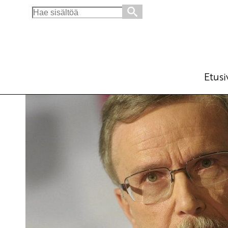
Search
for:
Sosialismi on tulevaisuus
Ajankohtaista
Avainsanat:
Chisnau
,
Euroopan 
1.11.2017 - 10:58
SKP
Etusi