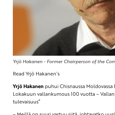
Yrjö Hakanen - Former Chairperson of the Com
Read Yrjö Hakanen´s
Yrjö Hakanen
puhui Chisnaussa Moldovassa (2
Lokakuun vallankumous 100 vuotta – Valla
tulevaisuus”
– Meillä on suuri vastuu siitä, johtavatko uusli