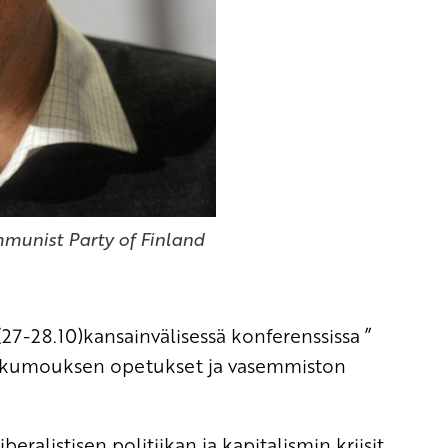
munist Party of Finland
7-28.10)kansainvälisessä konferenssissa ”
nkumouksen opetukset ja vasemmiston
beralistisen politiikan ja kapitalismin kriisit