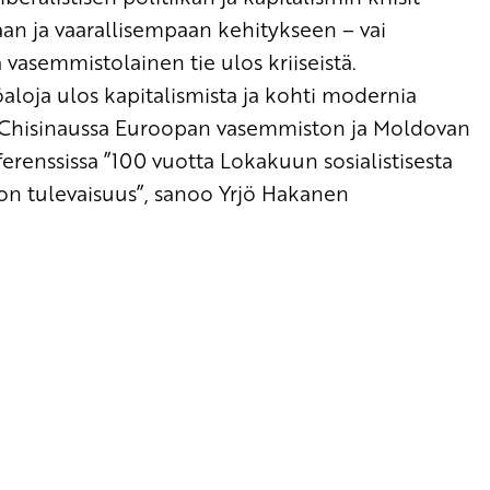
aan ja vaarallisempaan kehitykseen – vai
vasemmistolainen tie ulos kriiseistä.
loja ulos kapitalismista ja kohti modernia
n Chisinaussa Euroopan vasemmiston ja Moldovan
enssissa ”100 vuotta Lokakuun sosialistisesta
n tulevaisuus”, sanoo Yrjö Hakanen