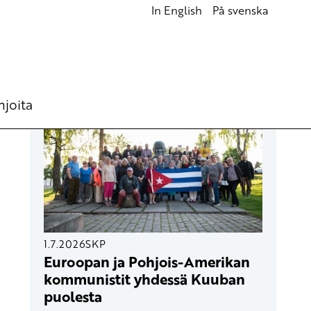
In English
På svenska
UUSIMMAT ARTIKKELIT
hjoita
1.7.2026
SKP
Euroopan ja Pohjois-Amerikan
kommunistit yhdessä Kuuban
puolesta