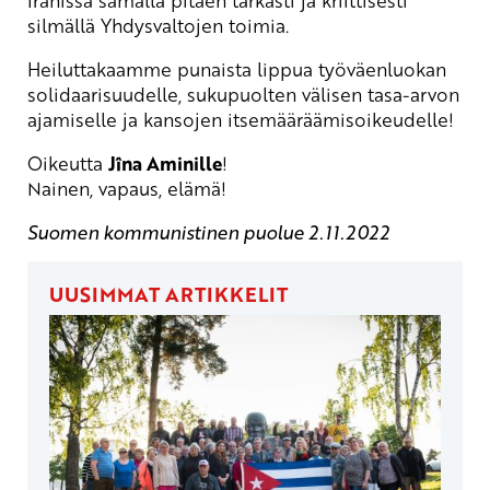
Iranissa samalla pitäen tarkasti ja kriittisesti
silmällä Yhdysvaltojen toimia.
Heiluttakaamme punaista lippua työväenluokan
solidaarisuudelle, sukupuolten välisen tasa-arvon
ajamiselle ja kansojen itsemääräämisoikeudelle!
Oikeutta
Jîna Aminille
!
Nainen, vapaus, elämä!
Suomen kommunistinen puolue 2.11.2022
UUSIMMAT ARTIKKELIT