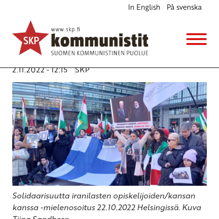
In English
På svenska
Solidaarisuutta Iranin muutosta ajaville
edistysmielisille voimille
Ajankohtaista
Kannanotot
Avainsanat:
ihmisoikeudet
,
Iran
2.11.2022 - 12:15
SKP
Solidaarisuutta iranilasten opiskelijoiden/kansan
kanssa -mielenosoitus 22.10.2022 Helsingissä. Kuva
Tiina Sandberg