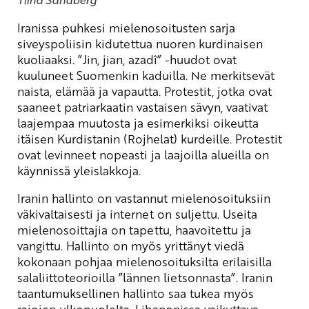
Iranissa puhkesi mielenosoitusten sarja
siveyspoliisin kidutettua nuoren kurdinaisen
kuoliaaksi. ”Jin, jian, azadî” -huudot ovat
kuuluneet Suomenkin kaduilla. Ne merkitsevät
naista, elämää ja vapautta. Protestit, jotka ovat
saaneet patriarkaatin vastaisen sävyn, vaativat
laajempaa muutosta ja esimerkiksi oikeutta
itäisen Kurdistanin (Rojhelat) kurdeille. Protestit
ovat levinneet nopeasti ja laajoilla alueilla on
käynnissä yleislakkoja.
Iranin hallinto on vastannut mielenosoituksiin
väkivaltaisesti ja internet on suljettu. Useita
mielenosoittajia on tapettu, haavoitettu ja
vangittu. Hallinto on myös yrittänyt viedä
kokonaan pohjaa mielenosoituksilta erilaisilla
salaliittoteorioilla ”lännen lietsonnasta”. Iranin
taantumuksellinen hallinto saa tukea myös