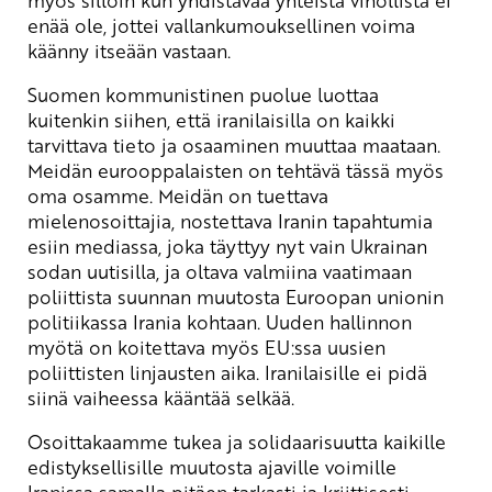
myös silloin kun yhdistävää yhteistä vihollista ei
enää ole, jottei vallankumouksellinen voima
käänny itseään vastaan.
Suomen kommunistinen puolue luottaa
kuitenkin siihen, että iranilaisilla on kaikki
tarvittava tieto ja osaaminen muuttaa maataan.
Meidän eurooppalaisten on tehtävä tässä myös
oma osamme. Meidän on tuettava
mielenosoittajia, nostettava Iranin tapahtumia
esiin mediassa, joka täyttyy nyt vain Ukrainan
sodan uutisilla, ja oltava valmiina vaatimaan
poliittista suunnan muutosta Euroopan unionin
politiikassa Irania kohtaan. Uuden hallinnon
myötä on koitettava myös EU:ssa uusien
poliittisten linjausten aika. Iranilaisille ei pidä
siinä vaiheessa kääntää selkää.
Osoittakaamme tukea ja solidaarisuutta kaikille
edistyksellisille muutosta ajaville voimille