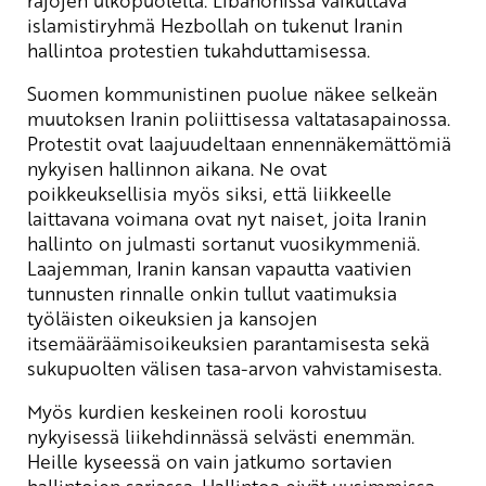
rajojen ulkopuolelta. Libanonissa vaikuttava
islamistiryhmä Hezbollah on tukenut Iranin
hallintoa protestien tukahduttamisessa.
Suomen kommunistinen puolue näkee selkeän
muutoksen Iranin poliittisessa valtatasapainossa.
Protestit ovat laajuudeltaan ennennäkemättömiä
nykyisen hallinnon aikana. Ne ovat
poikkeuksellisia myös siksi, että liikkeelle
laittavana voimana ovat nyt naiset, joita Iranin
hallinto on julmasti sortanut vuosikymmeniä.
Laajemman, Iranin kansan vapautta vaativien
tunnusten rinnalle onkin tullut vaatimuksia
työläisten oikeuksien ja kansojen
itsemääräämisoikeuksien parantamisesta sekä
sukupuolten välisen tasa-arvon vahvistamisesta.
Myös kurdien keskeinen rooli korostuu
nykyisessä liikehdinnässä selvästi enemmän.
Heille kyseessä on vain jatkumo sortavien