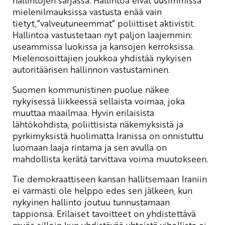
hallintojen sarjassa. Hallintoa eivät uusimmissa
mielenilmauksissa vastusta enää vain
tietyt,”valveutuneemmat” poliittiset aktivistit.
Hallintoa vastustetaan nyt paljon laajemmin:
useammissa luokissa ja kansojen kerroksissa.
Mielenosoittajien joukkoa yhdistää nykyisen
autoritäärisen hallinnon vastustaminen.
Suomen kommunistinen puolue näkee
nykyisessä liikkeessä sellaista voimaa, joka
muuttaa maailmaa. Hyvin erilaisista
lähtökohdista, poliittisista näkemyksistä ja
pyrkimyksistä huolimatta Iranissa on onnistuttu
luomaan laaja rintama ja sen avulla on
mahdollista kerätä tarvittava voima muutokseen.
Tie demokraattiseen kansan hallitsemaan Iraniin
ei varmasti ole helppo edes sen jälkeen, kun
nykyinen hallinto joutuu tunnustamaan
tappionsa. Erilaiset tavoitteet on yhdistettävä