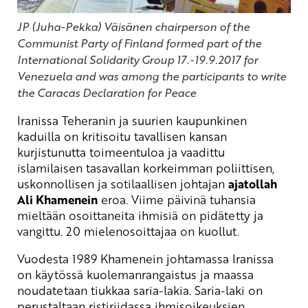
JP (Juha-Pekka) Väisänen chairperson of the
Communist Party of Finland formed part of the
International Solidarity Group 17.-19.9.2017 for
Venezuela and was among the participants to write
the Caracas Declaration for Peace
Iranissa Teheranin ja suurien kaupunkinen
kaduilla on kritisoitu tavallisen kansan
kurjistunutta toimeentuloa ja vaadittu
islamilaisen tasavallan korkeimman poliittisen,
uskonnollisen ja sotilaallisen johtajan
ajatollah
Ali Khamenein
eroa. Viime päivinä tuhansia
mieltään osoittaneita ihmisiä on pidätetty ja
vangittu. 20 mielenosoittajaa on kuollut.
Vuodesta 1989 Khamenein johtamassa Iranissa
on käytössä kuolemanrangaistus ja maassa
noudatetaan tiukkaa saria-lakia. Saria-laki on
perustaltaan ristiriidassa ihmisoikeuksien