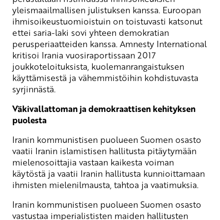
yleismaailmallisen julistuksen kanssa. Euroopan
ihmisoikeustuomioistuin on toistuvasti katsonut
ettei saria-laki sovi yhteen demokratian
perusperiaatteiden kanssa. Amnesty International
kritisoi Irania vuosiraportissaan 2017
joukkoteloituksista, kuolemanrangaistuksen
käyttämisestä ja vähemmistöihin kohdistuvasta
syrjinnästä.
Väkivallattoman ja demokraattisen kehityksen
puolesta
Iranin kommunistisen puolueen Suomen osasto
vaatii Iranin islamistisen hallitusta pitäytymään
mielenosoittajia vastaan kaikesta voiman
käytöstä ja vaatii Iranin hallitusta kunnioittamaan
ihmisten mielenilmausta, tahtoa ja vaatimuksia.
Iranin kommunistisen puolueen Suomen osasto
vastustaa imperialististen maiden hallitusten