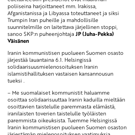
poliiseina harjoittaneet mm. Irakissa,
Afganistanissa ja Libyassa toteuttaneet ja siksi
Trumpin Iran puheille ja mahdollisille
suunnitelmille on laitettava järjellinen stoppi,
sanoo SKP:n puheenjohtaja
JP (Juha-Pekka)
Väisänen
Iranin kommunistisen puolueen Suomen osasto
järjestää lauantaina 6.1. Helsingissä
solidaarisuusmielenosoituksen Iranin
islamistihallituksen vastaisen kansannousun
tueksi .
– Me suomalaiset kommunistit haluamme
osoittaa solidaarisuuttaa Iranin kaduilla mieltään
osoittavien taistelulle paremmasta elämästä,
iranilaisten toverien taistelulle työläisten
paremmista oikeuksista. Tuemme Helsingissä
Iranin kommunistisen puolueen Suomen osaston
järjestämän mielenosoituksen vaatimuksia