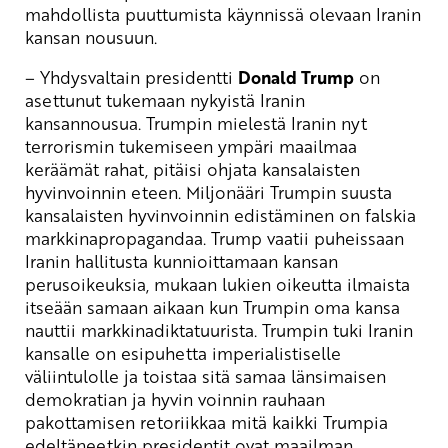
mahdollista puuttumista käynnissä olevaan Iranin
kansan nousuun.
– Yhdysvaltain presidentti
Donald Trump
on
asettunut tukemaan nykyistä Iranin
kansannousua. Trumpin mielestä Iranin nyt
terrorismin tukemiseen ympäri maailmaa
keräämät rahat, pitäisi ohjata kansalaisten
hyvinvoinnin eteen. Miljonääri Trumpin suusta
kansalaisten hyvinvoinnin edistäminen on falskia
markkinapropagandaa. Trump vaatii puheissaan
Iranin hallitusta kunnioittamaan kansan
perusoikeuksia, mukaan lukien oikeutta ilmaista
itseään samaan aikaan kun Trumpin oma kansa
nauttii markkinadiktatuurista. Trumpin tuki Iranin
kansalle on esipuhetta imperialistiselle
väliintulolle ja toistaa sitä samaa länsimaisen
demokratian ja hyvin voinnin rauhaan
pakottamisen retoriikkaa mitä kaikki Trumpia
edeltäneetkin presidentit ovat maailman