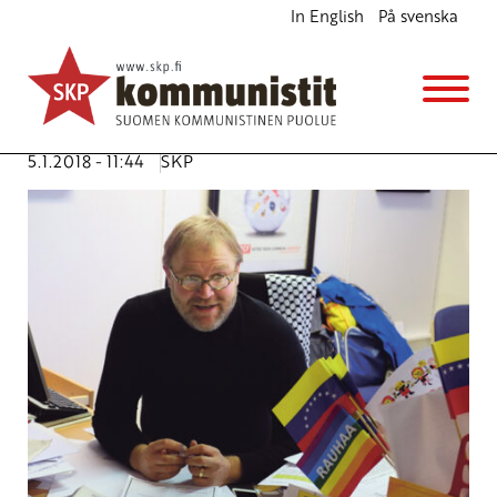
In English
På svenska
Solidaarisuutta Iranin kansannousulle
Ajankohtaista
Avainsanat:
ajatollah Ali Khamenei
,
Iran
,
Iranin
kommunistisen puolueen Suomen osasto
,
kansannousu
5.1.2018 - 11:44
SKP