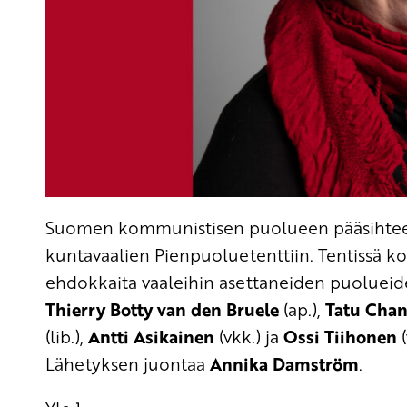
Suomen kommunistisen puolueen pääsihteeri 
kuntavaalien Pienpuoluetenttiin. Tentissä k
ehdokkaita vaaleihin asettaneiden puolueid
Thierry Botty van den Bruele
(ap.),
Tatu Chan
(lib.),
Antti Asikainen
(vkk.) ja
Ossi Tiihonen
(
Lähetyksen juontaa
Annika Damström
.