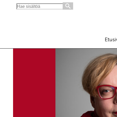
Search
for:
SKP:n Tiina Sandberg Ylen Pienpuoluetentissä
Ajankohtaista
Avainsanat:
alue- ja kuntavaalit
,
3.4.2025 - 14:31
SKP
Etusi