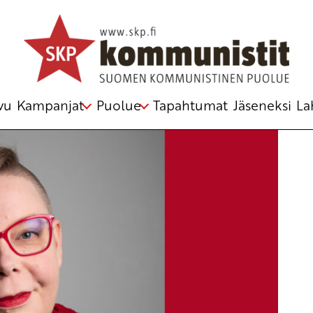
 tiistaina 8.4. klo 21
pienpuoluetentti
,
vaalit
vu
Kampanjat
Puolue
Tapahtumat
Jäseneksi
La