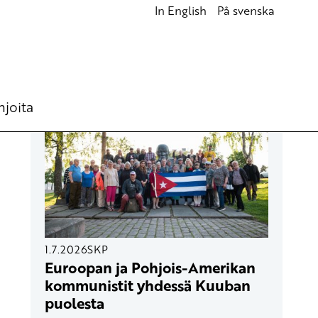
In English
På svenska
UUSIMMAT ARTIKKELIT
hjoita
1.7.2026
SKP
Euroopan ja Pohjois-Amerikan
kommunistit yhdessä Kuuban
puolesta