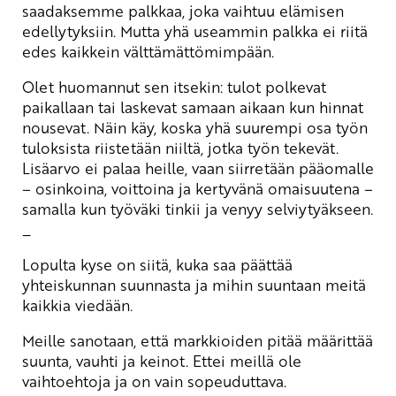
saadaksemme palkkaa, joka vaihtuu elämisen
edellytyksiin. Mutta yhä useammin palkka ei riitä
edes kaikkein välttämättömimpään.
Olet huomannut sen itsekin: tulot polkevat
paikallaan tai laskevat samaan aikaan kun hinnat
nousevat. Näin käy, koska yhä suurempi osa työn
tuloksista riistetään niiltä, jotka työn tekevät.
Lisäarvo ei palaa heille, vaan siirretään pääomalle
– osinkoina, voittoina ja kertyvänä omaisuutena –
samalla kun työväki tinkii ja venyy selviytyäkseen.
_
Lopulta kyse on siitä, kuka saa päättää
yhteiskunnan suunnasta ja mihin suuntaan meitä
kaikkia viedään.
Meille sanotaan, että markkioiden pitää määrittää
suunta, vauhti ja keinot. Ettei meillä ole
vaihtoehtoja ja on vain sopeuduttava.