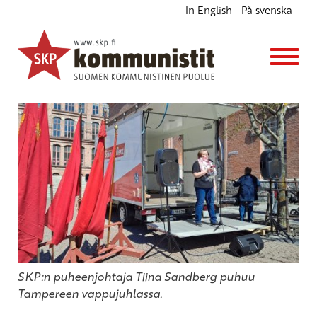
In English
På svenska
SKP:n puheenjohtaja Sandberg: On valittava joko
markkinoiden valta tai kansan valta
Ajankohtaista
1.5.2026 - 16:32
Tiina Sandberg
SKP:n puheenjohtaja Tiina Sandberg puhuu
Tampereen vappujuhlassa.