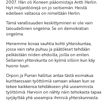
2007. Hän oli Koneen pääomistaja Antti Herlin.
Nyt miljardöörejä on jo seitsemän. Heistä
edelleen valtaosa on nimeltään Herlin.
Tämä varallisuuden keskittyminen ei ole vain
taloudellinen ongelma. Se on demokratian
ongelma.
Menemme kovaa vauhtia kohti yhteiskuntaa,
jossa vain raha puhuu ja päätökset tehdään
pelkästään niiden ehdoilla, joilla on eniten.
Sellainen yhteiskunta on kylmä silloin kun käy
huono tuuri.
Orpon ja Purran hallitus antaa tästä esimakua
kurittaessaan työttömiä samaan aikaan kun se
tekee kaikkensa tehdäkseen yhä useammista
työttömiä. Harvoin on nähty näin tehokasta tapaa
syrjäyttää yhä useampia ihmisiä yhteiskunnasta.
_