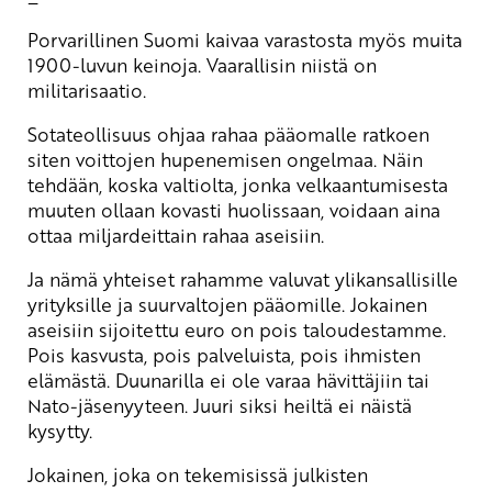
Porvarillinen Suomi kaivaa varastosta myös muita
1900-luvun keinoja. Vaarallisin niistä on
militarisaatio.
Sotateollisuus ohjaa rahaa pääomalle ratkoen
siten voittojen hupenemisen ongelmaa. Näin
tehdään, koska valtiolta, jonka velkaantumisesta
muuten ollaan kovasti huolissaan, voidaan aina
ottaa miljardeittain rahaa aseisiin.
Ja nämä yhteiset rahamme valuvat ylikansallisille
yrityksille ja suurvaltojen pääomille. Jokainen
aseisiin sijoitettu euro on pois taloudestamme.
Pois kasvusta, pois palveluista, pois ihmisten
elämästä. Duunarilla ei ole varaa hävittäjiin tai
Nato-jäsenyyteen. Juuri siksi heiltä ei näistä
kysytty.
Jokainen, joka on tekemisissä julkisten