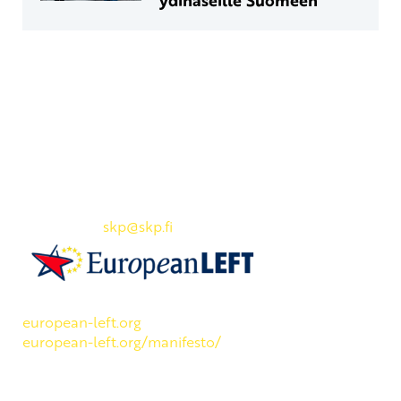
Yhteystiedot
SKP:n toimisto
Osoite: Viljatie 4 B 3. kerros, 00700 Helsinki
Puh: 045 7834 1346
Sähköposti:
skp
@skp.fi
SKP on Euroopan Vasemmistopuolueen jäsen.
european-left.org
european-left.org/manifesto/