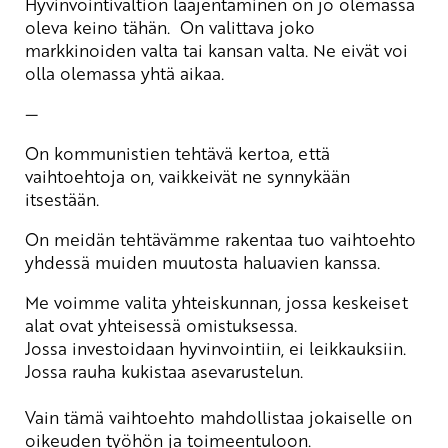
Hyvinvointivaltion laajentaminen on jo olemassa
oleva keino tähän. On valittava joko
markkinoiden valta tai kansan valta. Ne eivät voi
olla olemassa yhtä aikaa.
—
On kommunistien tehtävä kertoa, että
vaihtoehtoja on, vaikkeivät ne synnykään
itsestään.
On meidän tehtävämme rakentaa tuo vaihtoehto
yhdessä muiden muutosta haluavien kanssa.
Me voimme valita yhteiskunnan, jossa keskeiset
alat ovat yhteisessä omistuksessa.
Jossa investoidaan hyvinvointiin, ei leikkauksiin.
Jossa rauha kukistaa asevarustelun.
Vain tämä vaihtoehto mahdollistaa jokaiselle on
oikeuden työhön ja toimeentuloon.