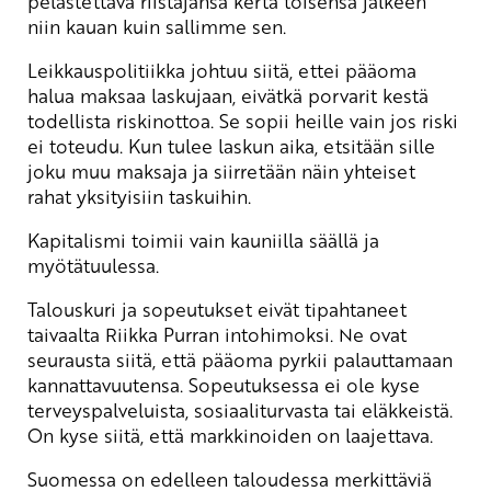
pelastettava riistäjänsä kerta toisensa jälkeen
niin kauan kuin sallimme sen.
Leikkauspolitiikka johtuu siitä, ettei pääoma
halua maksaa laskujaan, eivätkä porvarit kestä
todellista riskinottoa. Se sopii heille vain jos riski
ei toteudu. Kun tulee laskun aika, etsitään sille
joku muu maksaja ja siirretään näin yhteiset
rahat yksityisiin taskuihin.
Kapitalismi toimii vain kauniilla säällä ja
myötätuulessa.
Talouskuri ja sopeutukset eivät tipahtaneet
taivaalta Riikka Purran intohimoksi. Ne ovat
seurausta siitä, että pääoma pyrkii palauttamaan
kannattavuutensa. Sopeutuksessa ei ole kyse
terveyspalveluista, sosiaaliturvasta tai eläkkeistä.
On kyse siitä, että markkinoiden on laajettava.
Suomessa on edelleen taloudessa merkittäviä