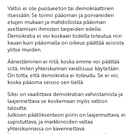
Valtio ei ole puolueeton tai demokraattinen
itsessään. Se toimii pääoman ja porvareiden
etujen mukaan ja mahdollistaa pääoman
asettamisen ihmisten tarpeiden edelle.
Demokratia ei voi koskaan todella toteutua niin
kauan kuin pääomalla on oikeus päättää asioista
ylitse muiden.
Äänestäminen ei riitä, koska emme voi päättää
siitä, miten yhteiskunnan varallisuus käytetään.
On totta, että demokratia ei toteudu. Se ei voi,
koska pääoma seisoo sen tiellä.
Siksi on vaadittava demokratian vahvistamista ja
laajennettava se koskemaan myös valtion
taloutta.
Julkisen päätöksenteon piirin on laajennuttava, ei
supistuttava, ja markkinoiden valtaa
yhteiskunnassa on kavennettava.