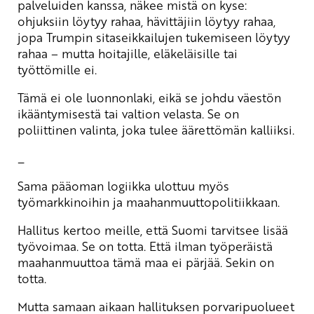
palveluiden kanssa, näkee mistä on kyse:
ohjuksiin löytyy rahaa, hävittäjiin löytyy rahaa,
jopa Trumpin sitaseikkailujen tukemiseen löytyy
rahaa – mutta hoitajille, eläkeläisille tai
työttömille ei.
Tämä ei ole luonnonlaki, eikä se johdu väestön
ikääntymisestä tai valtion velasta. Se on
poliittinen valinta, joka tulee äärettömän kalliiksi.
_
Sama pääoman logiikka ulottuu myös
työmarkkinoihin ja maahanmuuttopolitiikkaan.
Hallitus kertoo meille, että Suomi tarvitsee lisää
työvoimaa. Se on totta. Että ilman työperäistä
maahanmuuttoa tämä maa ei pärjää. Sekin on
totta.
Mutta samaan aikaan hallituksen porvaripuolueet