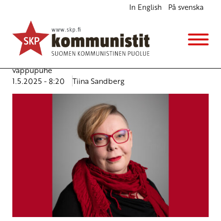
In English
På svenska
SKP:n pääsihteeri Tiina Sandbergin vappupuhe
2025
Ajankohtaista
Avainsanat:
rauha
,
talous
,
työväenliike
,
vappu
,
vappupuhe
1.5.2025 - 8:20
Tiina Sandberg