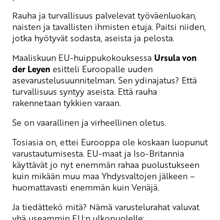
Rauha ja turvallisuus palvelevat työväenluokan,
naisten ja tavallisten ihmisten etuja. Paitsi niiden,
jotka hyötyvät sodasta, aseista ja pelosta.
Maaliskuun EU-huippukokouksessa
Ursula von
der Leyen
esitteli Euroopalle uuden
asevarustelusuunnitelman. Sen ydinajatus? Että
turvallisuus syntyy aseista. Että rauha
rakennetaan tykkien varaan.
Se on vaarallinen ja virheellinen oletus.
Tosiasia on, ettei Eurooppa ole koskaan luopunut
varustautumisesta. EU-maat ja Iso-Britannia
käyttävät jo nyt enemmän rahaa puolustukseen
kuin mikään muu maa Yhdysvaltojen jälkeen –
huomattavasti enemmän kuin Venäjä.
Ja tiedättekö mitä? Nämä varustelurahat valuvat
yhä useammin EU:n ulkopuolelle: