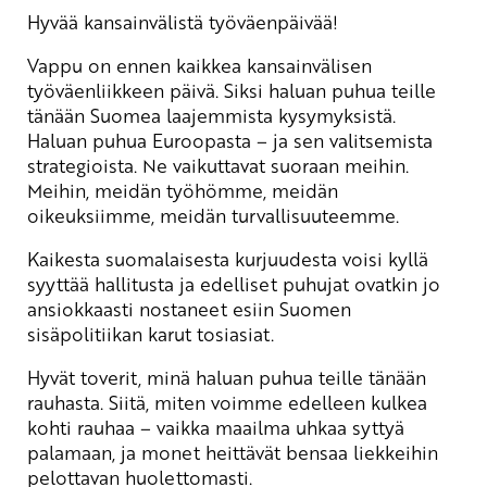
Hyvää kansainvälistä työväenpäivää!
Vappu on ennen kaikkea kansainvälisen
työväenliikkeen päivä. Siksi haluan puhua teille
tänään Suomea laajemmista kysymyksistä.
Haluan puhua Euroopasta – ja sen valitsemista
strategioista. Ne vaikuttavat suoraan meihin.
Meihin, meidän työhömme, meidän
oikeuksiimme, meidän turvallisuuteemme.
Kaikesta suomalaisesta kurjuudesta voisi kyllä
syyttää hallitusta ja edelliset puhujat ovatkin jo
ansiokkaasti nostaneet esiin Suomen
sisäpolitiikan karut tosiasiat.
Hyvät toverit, minä haluan puhua teille tänään
rauhasta. Siitä, miten voimme edelleen kulkea
kohti rauhaa – vaikka maailma uhkaa syttyä
palamaan, ja monet heittävät bensaa liekkeihin
pelottavan huolettomasti.