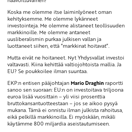
haavoittuvainen?
Koska me olemme itse laiminlyöneet oman
kehityksemme. Me olemme lykänneet
investointeja. Me olemme alistaneet teollisuuden
markkinoille. Me olemme antaneet
uusliberalismin purkaa julkisen vallan ja
luottaneet siihen, että ”markkinat hoitavat”.
Mutta eivät ne hoitaneet. Nyt Yhdysvallat investoi
valtavasti. Kiina kehittää valtiojohtoista mallia. Ja
EU? Se poukkoilee ilman suuntaa.
EKP:n entisen pääjohtajan
Mario Draghin
raportti
sanoo sen suoraan: EU:n on investoitava triljoona
euroa lisää vuosittain – yli viisi prosenttia
bruttokansantuotteestaan – jos se aikoo pysyä
mukana. Tämä ei onnistu ilman julkista rahoitusa,
eikä pelkillä markkinoilla. Ei myöskään, mikäli
käytämme 800 miljardia aseistautumiseen.