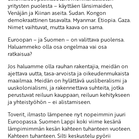
yritysten puolesta – käyttäen länsimaiden,
Venäjän ja Kiinan aseita. Sudan. Kongon
demokraattinen tasavalta. Myanmar. Etiopia. Gaza.
Nimet vaihtuvat, mutta kaava on sama.
Euroopan – ja Suomen – on valittava puolensa.
Haluammeko olla osa ongelmaa vai osa
ratkaisua?
Jos haluamme olla rauhan rakentajia, meidän on
ajettava uutta, tasa-arvoista ja oikeudenmukaista
maailmaa. Meidän on hylättävä uusliberalismi ja
uuskolonialismi, ja rakennettava suhteita, jotka
perustuvat reiluun kauppaan, reiluun kehitykseen
ja yhteistyöhön – ei alistamiseen.
Toverit, ilmasto lämpenee nyt nopeimmin juuri
Euroopassa. Suomen Lappi koki viime kesänä
lämpimimmän kesän kahteen tuhanteen vuoteen.
Kahteen tuhanteen. Silti keskustelu pyörii