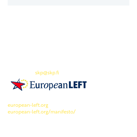
Yhteystiedot
SKP:n toimisto
Osoite: Viljatie 4 B 3. kerros, 00700 Helsinki
Puh: 045 7834 1346
Sähköposti:
skp
@skp.fi
SKP on Euroopan Vasemmistopuolueen jäsen.
european-left.org
european-left.org/manifesto/