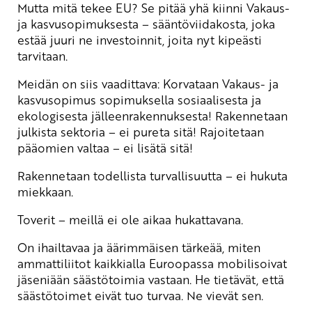
Mutta mitä tekee EU? Se pitää yhä kiinni Vakaus-
ja kasvusopimuksesta – sääntöviidakosta, joka
estää juuri ne investoinnit, joita nyt kipeästi
tarvitaan.
Meidän on siis vaadittava: Korvataan Vakaus- ja
kasvusopimus sopimuksella sosiaalisesta ja
ekologisesta jälleenrakennuksesta! Rakennetaan
julkista sektoria – ei pureta sitä! Rajoitetaan
pääomien valtaa – ei lisätä sitä!
Rakennetaan todellista turvallisuutta – ei hukuta
miekkaan.
Toverit – meillä ei ole aikaa hukattavana.
On ihailtavaa ja äärimmäisen tärkeää, miten
ammattiliitot kaikkialla Euroopassa mobilisoivat
jäseniään säästötoimia vastaan. He tietävät, että
säästötoimet eivät tuo turvaa. Ne vievät sen.