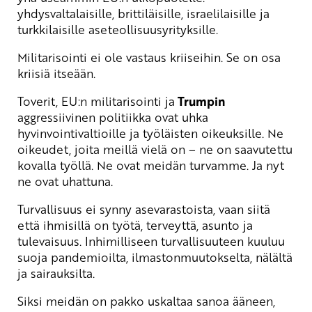
yhdysvaltalaisille, brittiläisille, israelilaisille ja
turkkilaisille aseteollisuusyrityksille.
Militarisointi ei ole vastaus kriiseihin. Se on osa
kriisiä itseään.
Toverit, EU:n militarisointi ja
Trumpin
aggressiivinen politiikka ovat uhka
hyvinvointivaltioille ja työläisten oikeuksille. Ne
oikeudet, joita meillä vielä on – ne on saavutettu
kovalla työllä. Ne ovat meidän turvamme. Ja nyt
ne ovat uhattuna.
Turvallisuus ei synny asevarastoista, vaan siitä
että ihmisillä on työtä, terveyttä, asunto ja
tulevaisuus. Inhimilliseen turvallisuuteen kuuluu
suoja pandemioilta, ilmastonmuutokselta, nälältä
ja sairauksilta.
Siksi meidän on pakko uskaltaa sanoa ääneen,