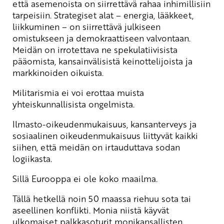
että asemenoista on siirrettävä rahaa inhimillisiin
tarpeisiin. Strategiset alat – energia, lääkkeet,
liikkuminen – on siirrettävä julkiseen
omistukseen ja demokraattiseen valvontaan.
Meidän on irrotettava ne spekulatiivisista
pääomista, kansainvälisistä keinottelijoista ja
markkinoiden oikuista.
Militarismia ei voi erottaa muista
yhteiskunnallisista ongelmista.
Ilmasto-oikeudenmukaisuus, kansanterveys ja
sosiaalinen oikeudenmukaisuus liittyvät kaikki
siihen, että meidän on irtauduttava sodan
logiikasta.
Sillä Eurooppa ei ole koko maailma.
Tällä hetkellä noin 50 maassa riehuu sota tai
aseellinen konflikti. Monia niistä käyvät
ulkomaiset palkkasoturit monikansallisten