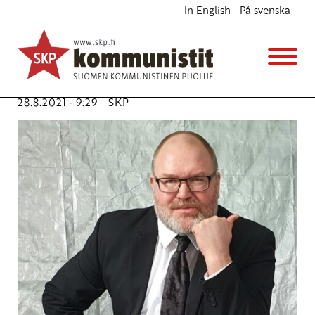
In English
På svenska
Puolue osaa sen mitä sen jäsenet osaavat
Ajankohtaista
Avainsanat:
JP (Juha-Pekka) Väisänen
,
kesäkokous
,
kollektiivi
28.8.2021 - 9:29
SKP