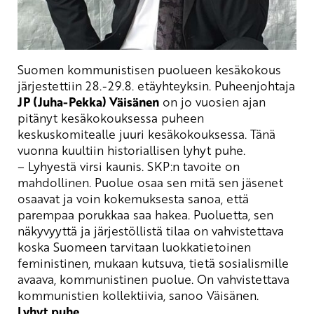
Suomen
kommunistisen puolueen kesäkokous
järjestettiin 28.-29.8. etäyhteyksin. Puheenjohtaja
JP (Juha-Pekka) Väisänen
on jo vuosien ajan
pitänyt kesäkokouksessa
puheen
keskuskomitealle juuri kesäkokouksessa. Tänä
vuonna kuultiin historiallisen lyhyt puhe.
– Lyhyestä virsi kaunis.
SKP:n tavoite on
mahdollinen. Puolue osaa sen mitä sen jäsenet
osaavat ja voin kokemuksesta sanoa, että
parempaa porukkaa saa hakea. Puoluetta, sen
näkyvyyttä ja järjestöllistä tilaa on vahvistettava
koska Suomeen tarvitaan luokkatietoinen
feministinen, mukaan kutsuva, tietä sosialismille
avaava, kommunistinen puolue. On vahvistettava
kommunistien kollektiivia, sanoo Väisänen.
Lyhyt puhe