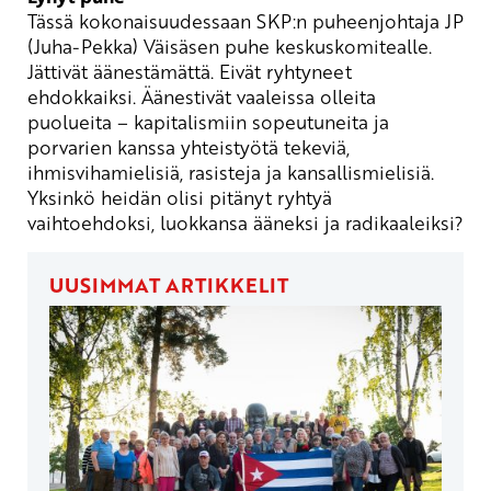
Tässä
kokonaisuudessaan SKP:n puheenjohtaja JP
(Juha-Pekka) Väisäsen puhe keskuskomitealle.
Jättivät
äänestämättä. Eivät ryhtyneet
ehdokkaiksi. Äänestivät vaaleissa olleita
puolueita – kapitalismiin sopeutuneita ja
porvarien kanssa yhteistyötä tekeviä,
ihmisvihamielisiä, rasisteja ja kansallismielisiä.
Yksinkö heidän olisi pitänyt ryhtyä
vaihtoehdoksi, luokkansa ääneksi ja radikaal
eiksi?
UUSIMMAT ARTIKKELIT