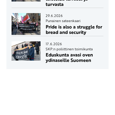
turvasta
29.6.2026
Punainen sateenkaari
Pride is also a struggle for
bread and security
17.6.2026
SKP:n poliittinen toimikunta
Eduskunta avasi oven
ydinaseille Suomeen
Yhteystiedot
SKP:n toimisto
Osoite: Viljatie 4 B 3. kerros, 00700 Helsinki