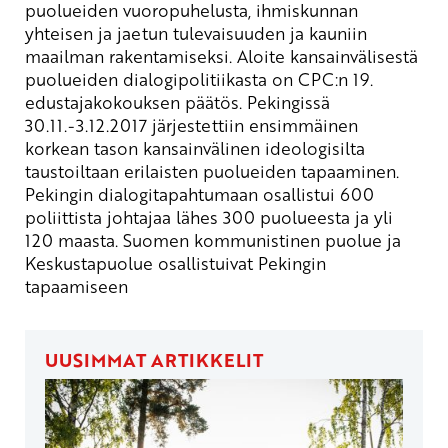
puolueiden vuoropuhelusta, ihmiskunnan
yhteisen ja jaetun tulevaisuuden ja kauniin
maailman rakentamiseksi. Aloite kansainvälisestä
puolueiden dialogipolitiikasta on CPC:n 19.
edustajakokouksen päätös. Pekingissä
30.11.-3.12.2017 järjestettiin ensimmäinen
korkean tason kansainvälinen ideologisilta
taustoiltaan erilaisten puolueiden tapaaminen.
Pekingin dialogitapahtumaan osallistui 600
poliittista johtajaa lähes 300 puolueesta ja yli
120 maasta. Suomen kommunistinen puolue ja
Keskustapuolue osallistuivat Pekingin
tapaamiseen
UUSIMMAT ARTIKKELIT