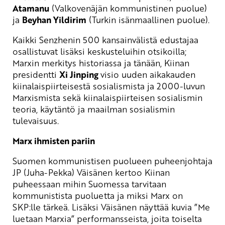
Atamanu
(Valkovenäjän kommunistinen puolue)
ja
Beyhan Yildirim
(Turkin isänmaallinen puolue).
Kaikki Senzhenin 500 kansainvälistä edustajaa
osallistuvat lisäksi keskusteluihin otsikoilla;
Marxin merkitys historiassa ja tänään, Kiinan
presidentti
Xi Jinping
visio uuden aikakauden
kiinalaispiirteisestä sosialismista ja 2000-luvun
Marxismista sekä kiinalaispiirteisen sosialismin
teoria, käytäntö ja maailman sosialismin
tulevaisuus.
Marx ihmisten pariin
Suomen kommunistisen puolueen puheenjohtaja
JP (Juha-Pekka) Väisänen kertoo Kiinan
puheessaan mihin Suomessa tarvitaan
kommunistista puoluetta ja miksi Marx on
SKP:lle tärkeä. Lisäksi Väisänen näyttää kuvia ”Me
luetaan Marxia” performansseista, joita toiselta