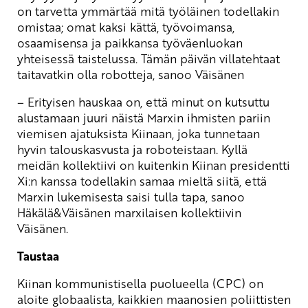
on tarvetta ymmärtää mitä työläinen todellakin
omistaa; omat kaksi kättä, työvoimansa,
osaamisensa ja paikkansa työväenluokan
yhteisessä taistelussa. Tämän päivän villatehtaat
taitavatkin olla robotteja, sanoo Väisänen
– Erityisen hauskaa on, että minut on kutsuttu
alustamaan juuri näistä Marxin ihmisten pariin
viemisen ajatuksista Kiinaan, joka tunnetaan
hyvin talouskasvusta ja roboteistaan. Kyllä
meidän kollektiivi on kuitenkin Kiinan presidentti
Xi:n kanssa todellakin samaa mieltä siitä, että
Marxin lukemisesta saisi tulla tapa, sanoo
Häkälä&Väisänen marxilaisen kollektiivin
Väisänen.
Taustaa
Kiinan kommunistisella puolueella (CPC) on
aloite globaalista, kaikkien maanosien poliittisten