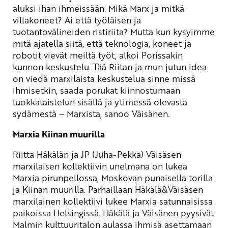
aluksi ihan ihmeissään. Mikä Marx ja mitkä
villakoneet? Ai että työläisen ja
tuotantovälineiden ristiriita? Mutta kun kysyimme
mitä ajatella siitä, että teknologia, koneet ja
robotit vievät meiltä työt, alkoi Porissakin
kunnon keskustelu. Tää Riitan ja mun jutun idea
on viedä marxilaista keskustelua sinne missä
ihmisetkin, saada porukat kiinnostumaan
luokkataistelun sisällä ja ytimessä olevasta
sydämestä – Marxista, sanoo Väisänen.
Marxia Kiinan muurilla
Riitta Häkälän ja JP (Juha-Pekka) Väisäsen
marxilaisen kollektiivin unelmana on lukea
Marxia pirunpellossa, Moskovan punaisella torilla
ja Kiinan muurilla. Parhaillaan Häkälä&Väisäsen
marxilainen kollektiivi lukee Marxia satunnaisissa
paikoissa Helsingissä. Häkälä ja Väisänen pyysivät
Malmin kulttuuritalon aulassa ihmisä asettamaan