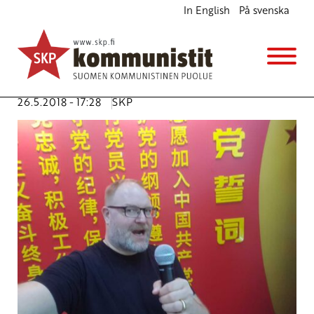
In English
På svenska
Puheenjohtaja Väisänen liekeissä Kiinassa
Ajankohtaista
Avainsanat:
CPC
,
dialogipolitiikka
,
Kiina
,
Kiinan
kommunistinen puolue
,
Peking
,
Shenzhen
,
Xi Jinping
26.5.2018 - 17:28
SKP