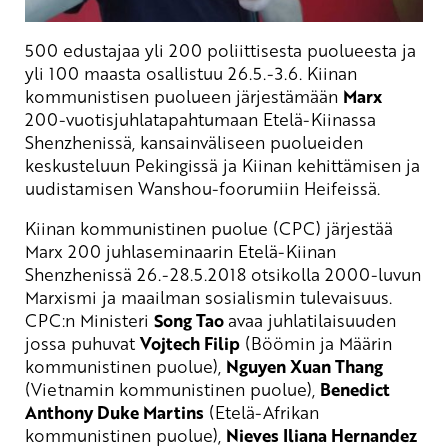
500 edustajaa yli 200 poliittisesta puolueesta ja
yli 100 maasta osallistuu 26.5.-3.6. Kiinan
kommunistisen puolueen järjestämään
Marx
200-vuotisjuhlatapahtumaan Etelä-Kiinassa
Shenzhenissä, kansainväliseen puolueiden
keskusteluun Pekingissä ja Kiinan kehittämisen ja
uudistamisen Wanshou-foorumiin Heifeissä.
Kiinan kommunistinen puolue (CPC) järjestää
Marx 200 juhlaseminaarin Etelä-Kiinan
Shenzhenissä 26.-28.5.2018 otsikolla 2000-luvun
Marxismi ja maailman sosialismin tulevaisuus.
CPC:n Ministeri
Song Tao
avaa juhlatilaisuuden
jossa puhuvat
Vojtech Filip
(Böömin ja Määrin
kommunistinen puolue),
Nguyen Xuan Thang
(Vietnamin kommunistinen puolue),
Benedict
Anthony Duke Martins
(Etelä-Afrikan
kommunistinen puolue),
Nieves Iliana Hernandez