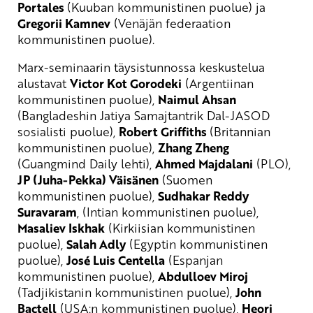
Portales
(Kuuban kommunistinen puolue) ja
Gregorii Kamnev
(Venäjän federaation
kommunistinen puolue).
Marx-seminaarin täysistunnossa keskustelua
alustavat
Victor Kot Gorodeki
(Argentiinan
kommunistinen puolue),
Naimul Ahsan
(Bangladeshin Jatiya Samajtantrik Dal-JASOD
sosialisti puolue),
Robert Griffiths
(Britannian
kommunistinen puolue),
Zhang Zheng
(Guangmind Daily lehti),
Ahmed Majdalani
(PLO),
JP (Juha-Pekka) Väisänen
(Suomen
kommunistinen puolue),
Sudhakar Reddy
Suravaram
, (Intian kommunistinen puolue),
Masaliev Iskhak
(Kirkiisian kommunistinen
puolue),
Salah Adly
(Egyptin kommunistinen
puolue),
José Luis Centella
(Espanjan
kommunistinen puolue),
Abdulloev Miroj
(Tadjikistanin kommunistinen puolue),
John
Bactell
(USA:n kommunistinen puolue),
Heori