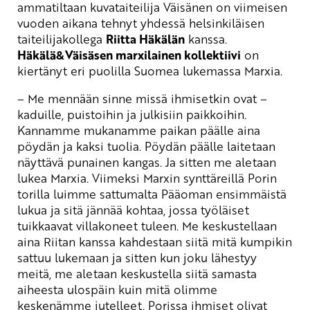
ammatiltaan kuvataiteilija Väisänen on viimeisen
vuoden aikana tehnyt yhdessä helsinkiläisen
taiteilijakollega
Riitta Häkälän
kanssa.
Häkälä&Väisäsen marxilainen kollektiivi
on
kiertänyt eri puolilla Suomea lukemassa Marxia.
– Me mennään sinne missä ihmisetkin ovat –
kaduille, puistoihin ja julkisiin paikkoihin.
Kannamme mukanamme paikan päälle aina
pöydän ja kaksi tuolia. Pöydän päälle laitetaan
näyttävä punainen kangas. Ja sitten me aletaan
lukea Marxia. Viimeksi Marxin synttäreillä Porin
torilla luimme sattumalta Pääoman ensimmäistä
lukua ja sitä jännää kohtaa, jossa työläiset
tuikkaavat villakoneet tuleen. Me keskustellaan
aina Riitan kanssa kahdestaan siitä mitä kumpikin
sattuu lukemaan ja sitten kun joku lähestyy
meitä, me aletaan keskustella siitä samasta
aiheesta ulospäin kuin mitä olimme
keskenämme jutelleet. Porissa ihmiset olivat