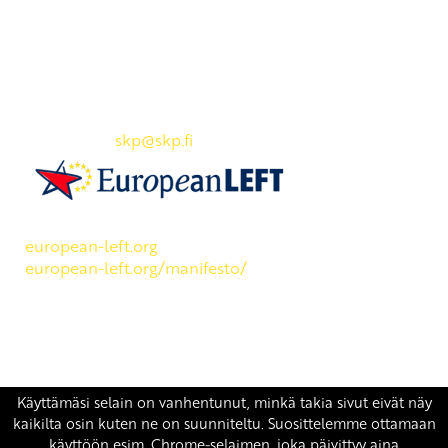
Yhteystiedot
SKP:n toimisto
Osoite: Viljatie 4 B 3. kerros, 00700 Helsinki
Puh: 045 7834 1346
Sähköposti:
skp
@skp.fi
SKP on Euroopan Vasemmistopuolueen jäsen.
european-left.org
european-left.org/manifesto/
Copyright 2026 © SKP
|
Tietosuojaseloste