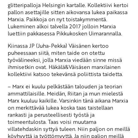
glitteripalloja Helsingin kartalle. Kollektiivi kertoi
pallon asettajille sitten aikovansa lukea paikassa
Marxia. Paikkoja on nyt toistakymmentä.
Lukeminen alkoi talvella 2017 jolloin Marxia
luettiin pakkasessa Pikkukosken Uimarannalla.
Kiinassa JP (Juha-Pekka) Väisänen kertoo
puheessaan siitä, miten taide on otettu
työvälineeksi, jolla Marxia viedään sinne missä
ihmisetkin ovat. Häkälä&Väisäsen marxilainen
kollektiivi katsoo tekevänsä poliittista taidetta.
– Marx ei kuulu pelkästään talouden ja teorian
ammattilaisille. Meidän, Riitan ja mun mielestä
Marx kuuluu kaikille. Varsinkin tänä aikana Marxia
on merkittävää lukea koska taas taistellaan
rankasti ja perusteellisesti työstä ja
toimeentulosta. Taas voisi muutama
villatehdaskin syttyä tuleen. Niin paljon on meillä
köyhyyttä ja työttömyyttä. Ja niin paljon meillä