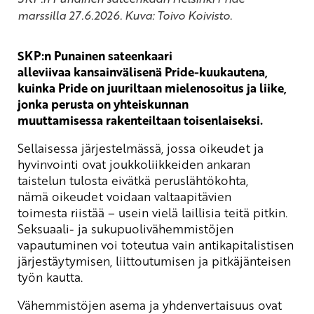
marssilla 27.6.2026. Kuva: Toivo Koivisto.
SKP:n Punainen sateenkaari
alleviivaa kansainvälisenä Pride-kuukautena,
kuinka Pride on juuriltaan mielenosoitus ja liike,
jonka perusta on yhteiskunnan
muuttamisessa rakenteiltaan toisenlaiseksi.
Sellaisessa järjestelmässä, jossa oikeudet ja
hyvinvointi ovat joukkoliikkeiden ankaran
taistelun tulosta eivätkä peruslähtökohta,
nämä oikeudet voidaan valtaapitävien
toimesta riistää – usein vielä laillisia teitä pitkin.
Seksuaali- ja sukupuolivähemmistöjen
vapautuminen voi toteutua vain antikapitalistisen
järjestäytymisen, liittoutumisen ja pitkäjänteisen
työn kautta.
Vähemmistöjen asema ja yhdenvertaisuus ovat