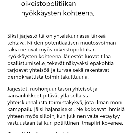
oikeistopolitiikan
hyökkäysten kohteena.
Siksi järjestöillä on yhteiskunnassa tärkeä
tehtävä. Niiden potentiaalisen muutosvoiman
takia ne ovat myös oikeistopolitiikan
hyökkäysten kohteena. Järjestöt luovat tilaa
osallistumiselle, tekevät näkyväksi epäkohtia,
tarjoavat yhteisöä ja turvaa sekä rakentavat
demokraattista toimintakulttuuria.
Järjestöt, ruohonjuuritason yhteisöt ja
kansanliikkeet pitävät yllä sellaista
yhteiskunnallista toimintakykyä, jota ilman moni
kamppailu jäisi hajanaiseksi. Ne kokoavat ihmisiä
yhteen myös silloin, kun julkinen valta vetäytyy
vastuustaan tai kun poliittinen ilmapiiri kovenee.