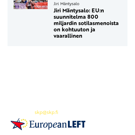
Jiri Mäntysalo
Jiri Mäntysalo: EU:n
suunnitelma 800
miljardin sotilasmenoista
on kohtuuton ja
vaarallinen
Yhteystiedot
SKP:n toimisto
Osoite: Viljatie 4 B 3. kerros, 00700 Helsinki
Puh: 045 7834 1346
Sähköposti:
skp
@skp.fi