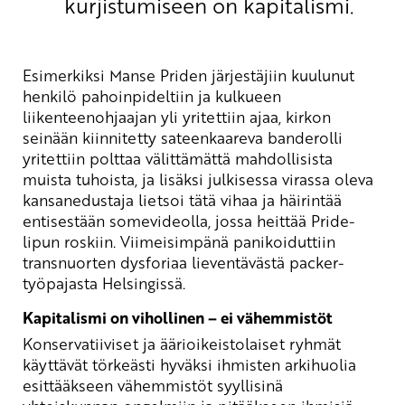
kurjistumiseen on kapitalismi.
Esimerkiksi Manse Priden järjestäjiin kuulunut
henkilö pahoinpideltiin ja kulkueen
liikenteenohjaajan yli yritettiin ajaa, kirkon
seinään kiinnitetty sateenkaareva banderolli
yritettiin polttaa välittämättä mahdollisista
muista tuhoista, ja lisäksi julkisessa virassa oleva
kansanedustaja lietsoi tätä vihaa ja häirintää
entisestään somevideolla, jossa heittää Pride-
lipun roskiin. Viimeisimpänä panikoiduttiin
transnuorten dysforiaa lieventävästä packer-
työpajasta Helsingissä.
Kapitalismi on vihollinen – ei vähemmistöt
Konservatiiviset ja äärioikeistolaiset ryhmät
käyttävät törkeästi hyväksi ihmisten arkihuolia
esittääkseen vähemmistöt syyllisinä