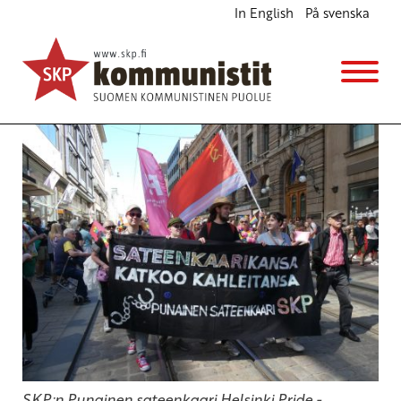
In English
På svenska
Pride on myös taistelua leivästä ja turvasta
Kannanotot
29.6.2026 - 10:28
Punainen sateenkaari
SKP:n Punainen sateenkaari Helsinki Pride -