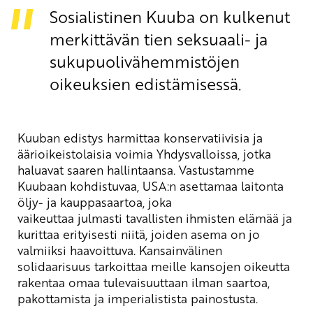
Sosialistinen Kuuba on kulkenut
merkittävän tien seksuaali- ja
sukupuolivähemmistöjen
oikeuksien edistämisessä.
Kuuban edistys harmittaa konservatiivisia ja
äärioikeistolaisia voimia Yhdysvalloissa, jotka
haluavat saaren hallintaansa. Vastustamme
Kuubaan kohdistuvaa, USA:n asettamaa laitonta
öljy- ja kauppasaartoa, joka
vaikeuttaa julmasti tavallisten ihmisten elämää ja
kurittaa erityisesti niitä, joiden asema on jo
valmiiksi haavoittuva. Kansainvälinen
solidaarisuus tarkoittaa meille kansojen oikeutta
rakentaa omaa tulevaisuuttaan ilman saartoa,
pakottamista ja imperialistista painostusta.