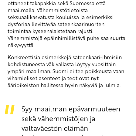
ottaneet takapakkia sekä Suomessa että
maailmalla. Vähemmistötietoista
seksuaalikasvatusta kouluissa ja esimerkiksi
dysforiaa lievittävää sateenkaarinuorten
toimintaa kyseenalaistetaan rajusti.
Vähemmistöjä epäinhimillistävä puhe saa suurta
näkyvyyttä.
Konkreettisia esimerkkejä sateenkaari-ihmisiin
kohdistuneesta väkivallasta löytyy vuosittain
ympäri maailman. Suomi ei tee poikkeusta vaan
vihamieliset asenteet ja teot ovat nyt
äärioikeiston hallitessa hyvin näkyviä ja julmia.
Syy maailman epävarmuuteen
sekä vähemmistöjen ja
valtaväestön elämän