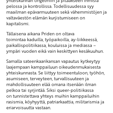
yhteiskunnan ongelmiin ja pitääkseen ihmisiä
pelossa ja kontrollissa. Todellisuudessa syy
maailman epävarmuuteen sekä vähemmistöjen ja
valtaväestön elämän kurjistumiseen on
kapitalismi.
Tällaisena aikana Priden on oltava
toimintaa kaduilla, työpaikoilla, ay-liikkeessä,
paikallispolitiikassa, kouluissa ja mediassa –
ympäri vuoden eikä vain keskittyen kesäkuuhun.
Samalla sateenkaarikansan vapautus kytkeytyy
laajempaan kamppailuun oikeudenmukaisesta
yhteiskunnasta. Se liittyy toimeentuloon, työhön,
asumiseen, terveyteen, turvallisuuteen ja
mahdollisuuteen elää omana itsenään ilman
pelkoa tai syrjintää. Siksi queer-politiikassa
on tunnistettava yhteys muihin kamppailuihin
rasismia, köyhyyttä, patriarkaattia, militarismia ja
eriarvoisuutta vastaan.