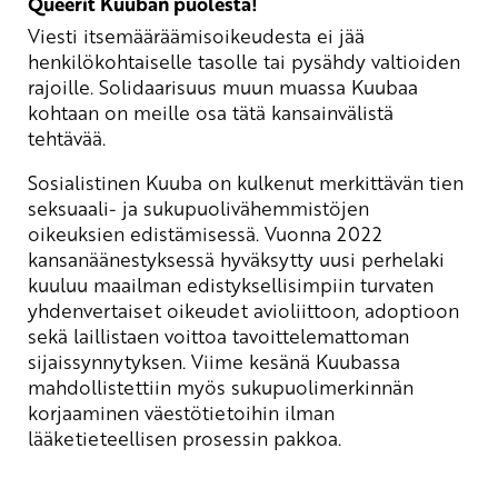
Queerit Kuuban puolesta!
Viesti itsemääräämisoikeudesta ei jää
henkilökohtaiselle tasolle tai pysähdy valtioiden
rajoille. Solidaarisuus muun muassa Kuubaa
kohtaan on meille osa tätä kansainvälistä
tehtävää.
Sosialistinen Kuuba on kulkenut merkittävän tien
seksuaali- ja sukupuolivähemmistöjen
oikeuksien edistämisessä. Vuonna 2022
kansanäänestyksessä hyväksytty uusi perhelaki
kuuluu maailman edistyksellisimpiin turvaten
yhdenvertaiset oikeudet avioliittoon, adoptioon
sekä laillistaen voittoa tavoittelemattoman
sijaissynnytyksen. Viime kesänä Kuubassa
mahdollistettiin myös sukupuolimerkinnän
korjaaminen väestötietoihin ilman
lääketieteellisen prosessin pakkoa.