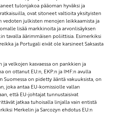
ttaneet tulonjakoa pääoman hyväksi ja
kaisuilla, ovat sitoneet valtioita yksityisten
iin vedoten julkisten menojen leikkaamista ja
malle lisää markkinoita ja arvonlisäyksen
in tavalla äärimmäisen poliittisia. Esimerkiksi
Kreikka ja Portugali eivät ole karsineet Saksasta
 ja velkojen kasvaessa on pankkien ja
ma on ottanut EU:n, EKP:n ja IMF:n avulla
kun Suomessa on pidetty ääntä vakuuksista, on
, joka antaa EU-komissiolle vallan
an, että EU-johtajat tunnustaisivat
ttävät jatkaa tuhoisalla linjalla vain entistä
erkiksi Merkelin ja Sarcozyn ehdotus EU:n