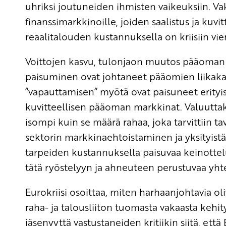
uhriksi joutuneiden ihmisten vaikeuksiin. Va
finanssimarkkinoille, joiden saalistus ja ku
reaalitalouden kustannuksella on kriisiin vie
Voittojen kasvu, tulonjaon muutos pääoman 
paisuminen ovat johtaneet pääomien liikak
”vapauttamisen” myötä ovat paisuneet erityis
kuvitteellisen pääoman markkinat. Valuuttaka
isompi kuin se määrä rahaa, joka tarvittiin t
sektorin markkinaehtoistaminen ja yksityist
tarpeiden kustannuksella paisuvaa keinottelu
tätä ryöstelyyn ja ahneuteen perustuvaa yhte
Eurokriisi osoittaa, miten harhaanjohtavia ol
raha- ja talousliiton tuomasta vakaasta kehit
jäsenyyttä vastustaneiden kritiikin siitä, e