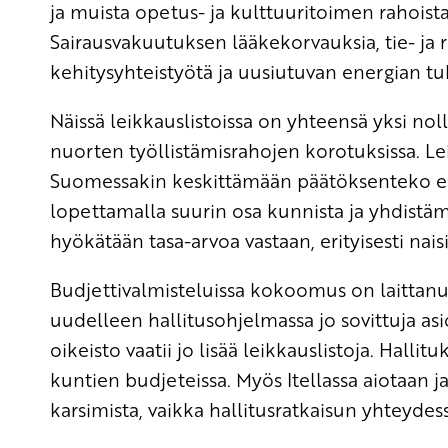
ja muista opetus- ja kulttuuritoimen rahoist
Sairausvakuutuksen lääkekorvauksia, tie- ja 
kehitysyhteistyötä ja uusiutuvan energian tu
Näissä leikkauslistoissa on yhteensä yksi n
nuorten työllistämisrahojen korotuksissa. Le
Suomessakin keskittämään päätöksenteko e
lopettamalla suurin osa kunnista ja yhdistämäl
hyökätään tasa-arvoa vastaan, erityisesti naisi
Budjettivalmisteluissa kokoomus on laittan
uudelleen hallitusohjelmassa jo sovittuja as
oikeisto vaatii jo lisää leikkauslistoja. Halli
kuntien budjeteissa. Myös Itellassa aiotaan j
karsimista, vaikka hallitusratkaisun yhteydes