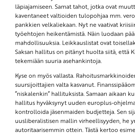
läpiajamiseen. Samat tahot, jotka ovat muu
kaventaneet valtioiden tulopohjaa mm. verorat
pankkien velkaliekaan. Nyt ne vaativat kriis
työehtojen heikentämistä. Näin luodaan pääo
mahdollisuuksia. Leikkauslistat ovat toisellak
Saksan hallitus on pitänyt huolta siitä, että 
tekemiään suuria asehankintoja.
Kyse on myös vallasta. Rahoitusmarkkinoiden
suursijoittajien valta kasvanut. Finanssipääo
”niskalenkin” hallituksista. Samaan aikaan 
hallitus hyväksynyt uuden europlus-ohjelman
kontrolloida jäsenmaiden budjetteja. Sen sija
uusliberalistisen mallin virheellisyyden, he yri
autoritaarisemmin ottein. Tästä kertoo esim