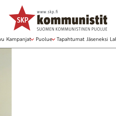
vu
Kampanjat
Puolue
Tapahtumat
Jäseneksi
La