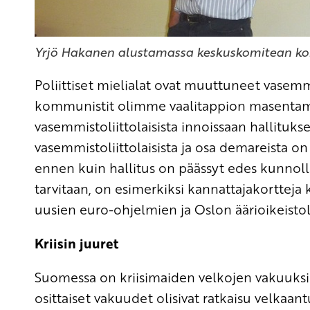
Yrjö Hakanen alustamassa keskuskomitean ko
Poliittiset mielialat ovat muuttuneet vasemma
kommunistit olimme vaalitappion masentami
vasemmistoliittolaisista innoissaan hallituks
vasemmistoliittolaisista ja osa demareista on
ennen kuin hallitus on päässyt edes kunnolla
tarvitaan, on esimerkiksi kannattajakortteja 
uusien euro-ohjelmien ja Oslon äärioikeistol
Kriisin juuret
Suomessa on kriisimaiden velkojen vakuuksi
osittaiset vakuudet olisivat ratkaisu velkaa