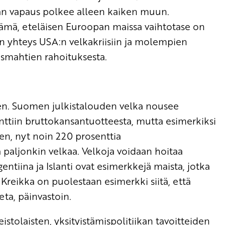
man vapaus polkee alleen kaiken muun.
jäämä, eteläisen Euroopan maissa vaihtotase on
in yhteys USA:n velkakriisiin ja molempien
usmahtien rahoituksesta.
inen. Suomen julkistalouden velka nousee
tiin bruttokansantuotteesta, mutta esimerkiksi
en, nyt noin 220 prosenttia
la paljonkin velkaa. Velkoja voidaan hoitaa
entiina ja Islanti ovat esimerkkejä maista, jotka
Kreikka on puolestaan esimerkki siitä, että
eta, päinvastoin.
istolaisten, yksityistämispolitiikan tavoitteiden