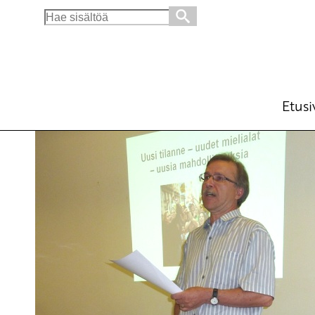
Search
for:
Poliittisen tilanteen haasteista
Ajankohtaista
22.8.2011 - 10:47
Yrjö Hakanen
Etusi