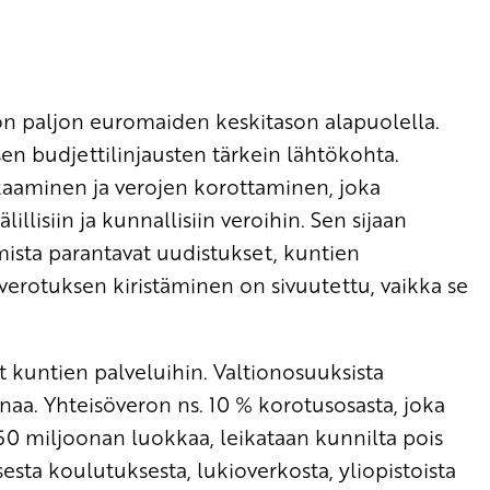
n paljon euromaiden keskitason alapuolella.
uksen budjettilinjausten tärkein lähtökohta.
kaaminen ja verojen korottaminen, joka
llisiin ja kunnallisiin veroihin. Sen sijaan
ista parantavat uudistukset, kuntien
verotuksen kiristäminen on sivuutettu, vaikka se
kuntien palveluihin. Valtionosuuksista
onaa. Yhteisöveron ns. 10 % korotusosasta, joka
350 miljoonan luokkaa, leikataan kunnilta pois
sta koulutuksesta, lukioverkosta, yliopistoista