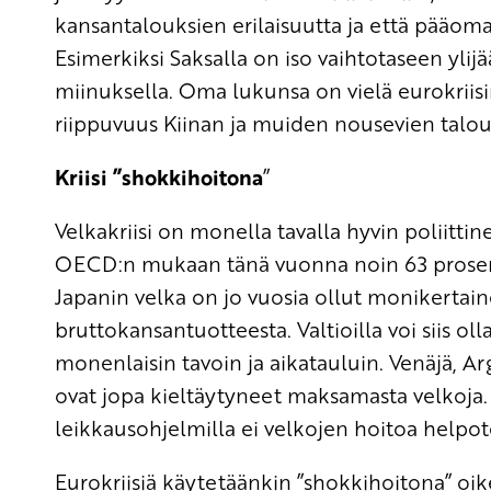
kansantalouksien erilaisuutta ja että pääo
Esimerkiksi Saksalla on iso vaihtotaseen yli
miinuksella. Oma lukunsa on vielä eurokriis
riippuvuus Kiinan ja muiden nousevien talo
Kriisi ”shokkihoitona
”
Velkakriisi on monella tavalla hyvin poliitt
OECD:n mukaan tänä vuonna noin 63 prosent
Japanin velka on jo vuosia ollut monikertain
bruttokansantuotteesta. Valtioilla voi siis ol
monenlaisin tavoin ja aikatauluin. Venäjä, Arg
ovat jopa kieltäytyneet maksamasta velkoja. 
leikkausohjelmilla ei velkojen hoitoa helpot
Eurokriisiä käytetäänkin ”shokkihoitona” oike