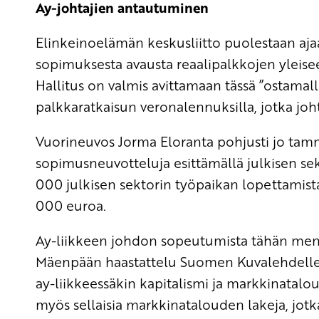
Ay-johtajien antautuminen
Elinkeinoelämän keskusliitto puolestaan aja
sopimuksesta avausta reaalipalkkojen yleisee
Hallitus on valmis avittamaan tässä ”ostamall
palkkaratkaisun veronalennuksilla, jotka joh
Vuorineuvos Jorma Eloranta pohjusti jo tamm
sopimusneuvotteluja esittämällä julkisen sek
000 julkisen sektorin työpaikan lopettamista
000 euroa.
Ay-liikkeen johdon sopeutumista tähän me
Mäenpään haastattelu Suomen Kuvalehdelle, 
ay-liikkeessäkin kapitalismi ja markkinatal
myös sellaisia markkinatalouden lakeja, jotka