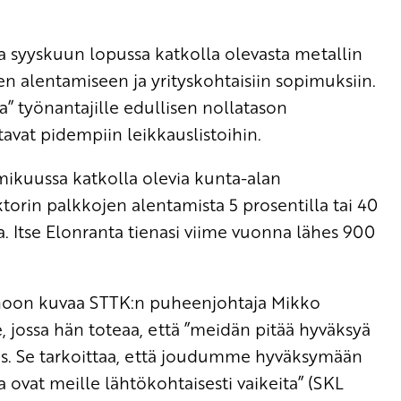
a syyskuun lopussa katkolla olevasta metallin
n alentamiseen ja yrityskohtaisiin sopimuksiin.
a” työnantajille edullisen nollatason
tavat pidempiin leikkauslistoihin.
ikuussa katkolla olevia kunta-alan
torin palkkojen alentamista 5 prosentilla tai 40
. Itse Elonranta tienasi viime vuonna lähes 900
noon kuvaa STTK:n puheenjohtaja Mikko
jossa hän toteaa, että ”meidän pitää hyväksyä
ous. Se tarkoittaa, että joudumme hyväksymään
 ovat meille lähtökohtaisesti vaikeita” (SKL