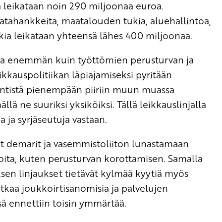
a leikataan noin 290 miljoonaa euroa.
ratahankkeita, maatalouden tukia, aluehallintoa,
kia leikataan yhteensä lähes 400 miljoonaa.
olla enemmän kuin työttömien perusturvan ja
ikkauspolitiikan läpiajamiseksi pyritään
ntistä pienempään piiriin muun muassa
lä ne suuriksi yksiköiksi. Tällä leikkauslinjalla
a ja syrjäseutuja vastaan.
ut demarit ja vasemmistoliiton lunastamaan
ioita, kuten perusturvan korottamisen. Samalla
tuksen linjaukset tietävät kylmää kyytiä myös
atkaa joukkoirtisanomisia ja palvelujen
sä ennettiin toisin ymmärtää.