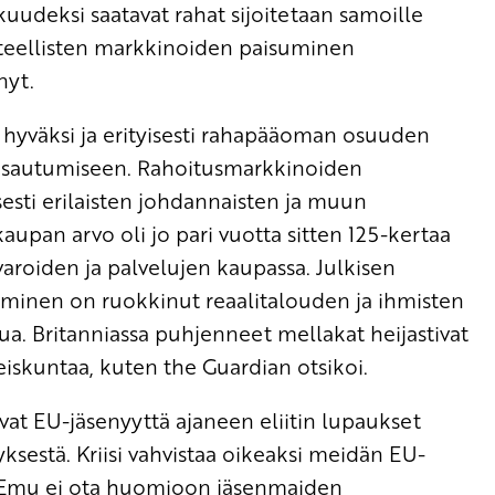
kuudeksi saatavat rahat sijoitetaan samoille
vitteellisten markkinoiden paisuminen
nyt.
hyväksi ja erityisesti rahapääoman osuuden
asautumiseen. Rahoitusmarkkinoiden
esti erilaisten johdannaisten ja muun
upan arvo oli jo pari vuotta sitten 125-kertaa
avaroiden ja palvelujen kaupassa. Julkisen
äminen on ruokkinut reaalitalouden ja ihmisten
a. Britanniassa puhjenneet mellakat heijastivat
iskuntaa, kuten the Guardian otsikoi.
ivat EU-jäsenyyttä ajaneen eliitin lupaukset
yksestä. Kriisi vahvistaa oikeaksi meidän EU-
ttä Emu ei ota huomioon jäsenmaiden