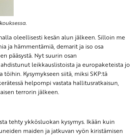
kouksessa.
lla oleellisesti kesän alun jälkeen. Silloin me
a ja hämmentämiä, demarit ja iso osa
een pääsystä. Nyt suurin osan
 ahdistunut leikkauslistoista ja europaketeista jo
 töihin. Kysymykseen siitä, miksi SKP:tä
kerätessä helpompi vastata hallitusratkaisun,
aisen terrorin jälkeen.
sta tehty ykkösluokan kysymys. Ikään kuin
ntuneiden maiden ja jatkuvan vyön kiristämisen