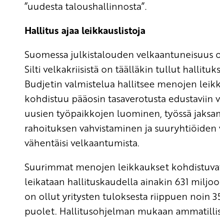
”uudesta taloushallinnosta”.
Hallitus ajaa leikkauslistoja
Suomessa julkistalouden velkaantuneisuus o
Silti velkakriisistä on täälläkin tullut hallit
Budjetin valmistelua hallitsee menojen leik
kohdistuu pääosin tasaverotusta edustaviin väli
uusien työpaikkojen luominen, työssä jaksam
rahoituksen vahvistaminen ja suuryhtiöiden 
vähentäisi velkaantumista.
Suurimmat menojen leikkaukset kohdistuvat 
leikataan hallituskaudella ainakin 631 miljo
on ollut yritysten tuloksesta riippuen noin 
puolet. Hallitusohjelman mukaan ammatillise