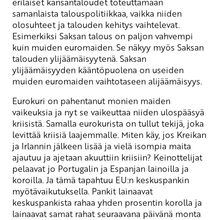
erilaiset kansantaloudet toteuttamaan
samanlaista talouspolitiikkaa, vaikka niiden
olosuhteet ja talouden kehitys vaihtelevat.
Esimerkiksi Saksan talous on paljon vahvempi
kuin muiden euromaiden. Se näkyy myös Saksan
talouden ylijäämäisyytenä. Saksan
ylijäämäisyyden kääntöpuolena on useiden
muiden euromaiden vaihtotaseen alijäämäisyys.
Eurokuri on pahentanut monien maiden
vaikeuksia ja nyt se vaikeuttaa niiden ulospääsyä
kriisistä. Samalla eurokurista on tullut tekijä, joka
levittää kriisiä laajemmalle. Miten käy, jos Kreikan
ja Irlannin jälkeen lisää ja vielä isompia maita
ajautuu ja ajetaan akuuttiin kriisiin? Keinottelijat
pelaavat jo Portugalin ja Espanjan lainoilla ja
koroilla. Ja tämä tapahtuu EU:n keskuspankin
myötävaikutuksella. Pankit lainaavat
keskuspankista rahaa yhden prosentin korolla ja
lainaavat samat rahat seuraavana päivänä monta