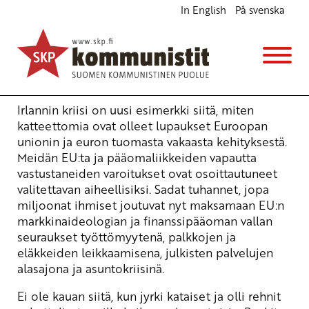
In English
På svenska
Pankkiherrat laitettava maksamaan
aiheuttamansa kriisi
Ajankohtaista
10.12.2010 - 8:48
Yrjö Hakanen
Irlannin kriisi on uusi esimerkki siitä, miten
katteettomia ovat olleet lupaukset Euroopan
unionin ja euron tuomasta vakaasta kehityksestä.
Meidän EU:ta ja pääomaliikkeiden vapautta
vastustaneiden varoitukset ovat osoittautuneet
valitettavan aiheellisiksi. Sadat tuhannet, jopa
miljoonat ihmiset joutuvat nyt maksamaan EU:n
markkinaideologian ja finanssipääoman vallan
seuraukset työttömyytenä, palkkojen ja
eläkkeiden leikkaamisena, julkisten palvelujen
alasajona ja asuntokriisinä.
Ei ole kauan siitä, kun jyrki kataiset ja olli rehnit