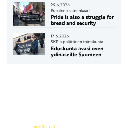
29.6.2026
Punainen sateenkaari
Pride is also a struggle for
bread and security
17.6.2026
SKP:n poliittinen toimikunta
Eduskunta avasi oven
ydinaseille Suomeen
Yhteystiedot
SKP:n toimisto
Osoite: Viljatie 4 B 3. kerros, 00700 Helsinki
Puh: 045 7834 1346
Sähköposti:
skp
@skp.fi