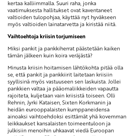
kertaa kalliimmalla. Suuri raha, jonka
vaatimuksesta hallitukset ovat kaventaneet
valtioiden tulopohjaa, käyttää nyt hyväkseen
myös valtioiden lainatarvetta ja kiristää niitä.
Vaihtoehtoja kriisin torjumiseen
Miksi pankit ja pankkiherrat päästetään kaiken
tämän jälkeen kuin koira veräjästä?
Minusta kriisin hoitamisen lähtökohta pitää olla
se, että pankit ja pankkiirit laitetaan kriisiin
syyllisinä myös vastuuseen sen laskuista. Jollei
pankkien valtaa ja pääomaliikkeiden vapautta
rajoiteta, kuljetaan vain kriisistä toiseen. Olli
Rehnin, Jyrki Kataisen, Sixten Korkmanin ja
heidän eurooppalaisten kumppaneidensa
ainoaksi vaihtoehdoksi esittämät yhä kovemman
leikkaukset kansalaisten toimeentuloon ja
julkisiin menoihin uhkaavat viedä Euroopan