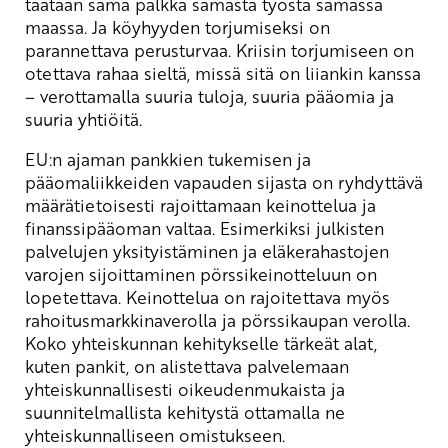
taataan sama palkka samasta työstä samassa
maassa. Ja köyhyyden torjumiseksi on
parannettava perusturvaa. Kriisin torjumiseen on
otettava rahaa sieltä, missä sitä on liiankin kanssa
– verottamalla suuria tuloja, suuria pääomia ja
suuria yhtiöitä.
EU:n ajaman pankkien tukemisen ja
pääomaliikkeiden vapauden sijasta on ryhdyttävä
määrätietoisesti rajoittamaan keinottelua ja
finanssipääoman valtaa. Esimerkiksi julkisten
palvelujen yksityistäminen ja eläkerahastojen
varojen sijoittaminen pörssikeinotteluun on
lopetettava. Keinottelua on rajoitettava myös
rahoitusmarkkinaverolla ja pörssikaupan verolla.
Koko yhteiskunnan kehitykselle tärkeät alat,
kuten pankit, on alistettava palvelemaan
yhteiskunnallisesti oikeudenmukaista ja
suunnitelmallista kehitystä ottamalla ne
yhteiskunnalliseen omistukseen.