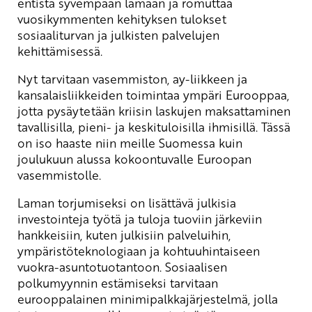
entistä syvempään lamaan ja romuttaa
vuosikymmenten kehityksen tulokset
sosiaaliturvan ja julkisten palvelujen
kehittämisessä.
Nyt tarvitaan vasemmiston, ay-liikkeen ja
kansalaisliikkeiden toimintaa ympäri Eurooppaa,
jotta pysäytetään kriisin laskujen maksattaminen
tavallisilla, pieni- ja keskituloisilla ihmisillä. Tässä
on iso haaste niin meille Suomessa kuin
joulukuun alussa kokoontuvalle Euroopan
vasemmistolle.
Laman torjumiseksi on lisättävä julkisia
investointeja työtä ja tuloja tuoviin järkeviin
hankkeisiin, kuten julkisiin palveluihin,
ympäristöteknologiaan ja kohtuuhintaiseen
vuokra-asuntotuotantoon. Sosiaalisen
polkumyynnin estämiseksi tarvitaan
eurooppalainen minimipalkkajärjestelmä, jolla