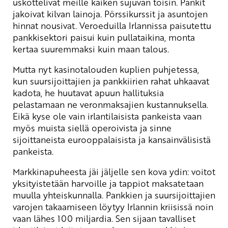
uskottelivat meille kaiken sujuvan toisin. Pankit
jakoivat kilvan lainoja. Pörssikurssit ja asuntojen
hinnat nousivat. Veroeduilla Irlannissa paisutettu
pankkisektori paisui kuin pullataikina, monta
kertaa suuremmaksi kuin maan talous.
Mutta nyt kasinotalouden kuplien puhjetessa,
kun suursijoittajien ja pankkiirien rahat uhkaavat
kadota, he huutavat apuun hallituksia
pelastamaan ne veronmaksajien kustannuksella.
Eikä kyse ole vain irlantilaisista pankeista vaan
myös muista siellä operoivista ja sinne
sijoittaneista eurooppalaisista ja kansainvälisistä
pankeista.
Markkinapuheesta jäi jäljelle sen kova ydin: voitot
yksityistetään harvoille ja tappiot maksatetaan
muulla yhteiskunnalla. Pankkien ja suursijoittajien
varojen takaamiseen löytyy Irlannin kriisissä noin
vaan lähes 100 miljardia. Sen sijaan tavalliset