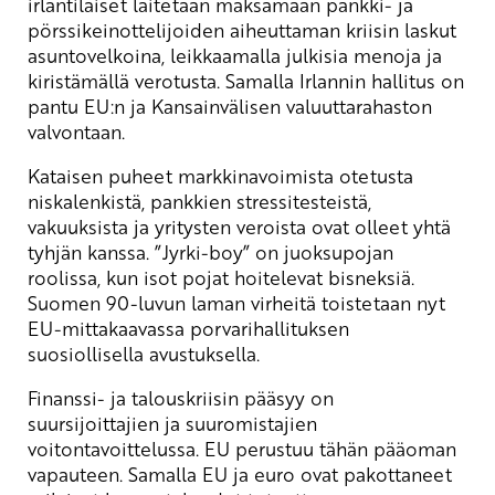
irlantilaiset laitetaan maksamaan pankki- ja
pörssikeinottelijoiden aiheuttaman kriisin laskut
asuntovelkoina, leikkaamalla julkisia menoja ja
kiristämällä verotusta. Samalla Irlannin hallitus on
pantu EU:n ja Kansainvälisen valuuttarahaston
valvontaan.
Kataisen puheet markkinavoimista otetusta
niskalenkistä, pankkien stressitesteistä,
vakuuksista ja yritysten veroista ovat olleet yhtä
tyhjän kanssa. ”Jyrki-boy” on juoksupojan
roolissa, kun isot pojat hoitelevat bisneksiä.
Suomen 90-luvun laman virheitä toistetaan nyt
EU-mittakaavassa porvarihallituksen
suosiollisella avustuksella.
Finanssi- ja talouskriisin pääsyy on
suursijoittajien ja suuromistajien
voitontavoittelussa. EU perustuu tähän pääoman
vapauteen. Samalla EU ja euro ovat pakottaneet