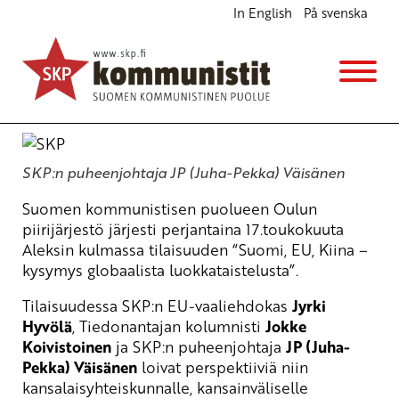
In English
På svenska
Luokkataistelun narratiivi
Ajankohtaista
Avainsanat:
Kiina
,
luokkataistelu
,
SKP; EU
17.5.2019 - 22:16
SKP
SKP:n puheenjohtaja JP (Juha-Pekka) Väisänen
Suomen kommunistisen puolueen Oulun
piirijärjestö järjesti perjantaina 17.toukokuuta
Aleksin kulmassa tilaisuuden “Suomi, EU, Kiina –
kysymys globaalista luokkataistelusta”.
Tilaisuudessa SKP:n EU-vaaliehdokas
Jyrki
Hyvölä
, Tiedonantajan kolumnisti
Jokke
Koivistoinen
ja SKP:n puheenjohtaja
JP (Juha-
Pekka) Väisänen
loivat perspektiiviä niin
kansalaisyhteiskunnalle, kansainväliselle