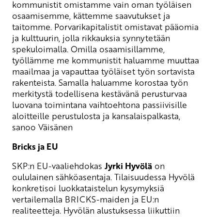
kommunistit omistamme vain oman työläisen
osaamisemme, kättemme saavutukset ja
taitomme. Porvarikapitalistit omistavat pääomia
ja kulttuurin, jolla rikkauksia synnytetään
spekuloimalla. Omilla osaamisillamme,
työllämme me kommunistit haluamme muuttaa
maailmaa ja vapauttaa työläiset työn sortavista
rakenteista. Samalla haluamme korostaa työn
merkitystä todellisena kestävänä perusturvaa
luovana toimintana vaihtoehtona passiivisille
aloitteille perustulosta ja kansalaispalkasta,
sanoo Väisänen
Bricks ja EU
SKP:n EU-vaaliehdokas
Jyrki Hyvölä
on
oululainen sähköasentaja. Tilaisuudessa Hyvölä
konkretisoi luokkataistelun kysymyksiä
vertailemalla BRICKS-maiden ja EU:n
realiteetteja. Hyvölän alustuksessa liikuttiin