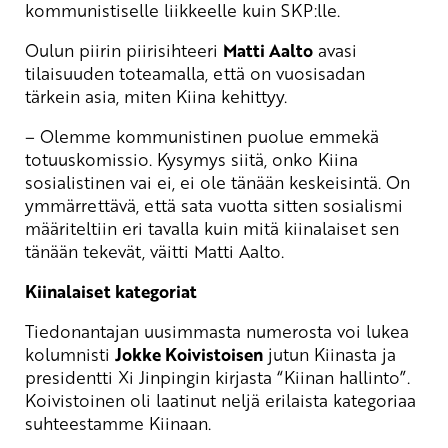
kommunistiselle liikkeelle kuin SKP:lle.
Oulun piirin piirisihteeri
Matti Aalto
avasi
tilaisuuden toteamalla, että on vuosisadan
tärkein asia, miten Kiina kehittyy.
– Olemme kommunistinen puolue emmekä
totuuskomissio. Kysymys siitä, onko Kiina
sosialistinen vai ei, ei ole tänään keskeisintä. On
ymmärrettävä, että sata vuotta sitten sosialismi
määriteltiin eri tavalla kuin mitä kiinalaiset sen
tänään tekevät, väitti Matti Aalto.
Kiinalaiset kategoriat
Tiedonantajan uusimmasta numerosta voi lukea
kolumnisti
Jokke Koivistoisen
jutun Kiinasta ja
presidentti Xi Jinpingin kirjasta “Kiinan hallinto”.
Koivistoinen oli laatinut neljä erilaista kategoriaa
suhteestamme Kiinaan.