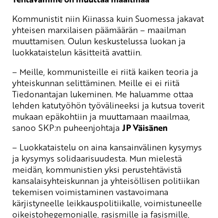
Kommunistit niin Kiinassa kuin Suomessa jakavat
yhteisen marxilaisen päämäärän – maailman
muuttamisen. Oulun keskustelussa luokan ja
luokkataistelun käsitteitä avattiin.
– Meille, kommunisteille ei riitä kaiken teoria ja
yhteiskunnan selittäminen. Meille ei ei riitä
Tiedonantajan lukeminen. Me haluamme ottaa
lehden katutyöhön työvälineeksi ja kutsua toverit
mukaan epäkohtiin ja muuttamaan maailmaa,
sanoo SKP:n puheenjohtaja
JP Väisänen
– Luokkataistelu on aina kansainvälinen kysymys
ja kysymys solidaarisuudesta. Mun mielestä
meidän, kommunistien yksi perustehtävistä
kansalaisyhteiskunnan ja yhteisöllisen politiikan
tekemisen voimistaminen vastavoimana
kärjistyneelle leikkauspolitiikalle, voimistuneelle
oikeistohegemonialle, rasismille ja fasismille,