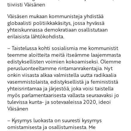
tiiviisti Väisänen
Väisäsen mukaan kommunisteja yhdistää
globaalisti politiikkakäsitys, jossa hyvässä
yhteiskunnassa demokratiaan osallistutaan
erilaisista lähtökohdista.
– Taistelussa kohti sosialismia me kommunistit
teemme aloitteita meitä itseämme laajemmasta
edistyksellisten voimien kokoamiseksi. Olemme
perusluonteeltamme rintamanrakentajia. Nyt
onkin viisasta alkaa valmistella uutta radikaalia
vasemmistolaista, edistyksellistä ja feminististä
yhteisrintamaa ja järjestöä, joka voisi taistella
myös parlamentaarisesta vallasta seuraavaksi jo
tulevissa kunta- ja sotevaaleissa 2020, ideoi
Väisänen
– Kysymys luokasta on suuresti kysymys
omistamisesta ja osallistumisesta. Me