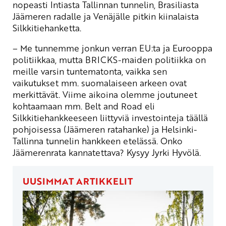
nopeasti Intiasta Tallinnan tunnelin, Brasiliasta
Jäämeren radalle ja Venäjälle pitkin kiinalaista
Silkkitiehanketta.
– Me tunnemme jonkun verran EU:ta ja Eurooppa
politiikkaa, mutta BRICKS-maiden politiikka on
meille varsin tuntematonta, vaikka sen
vaikutukset mm. suomalaiseen arkeen ovat
merkittävät. Viime aikoina olemme joutuneet
kohtaamaan mm. Belt and Road eli
Silkkitiehankkeeseen liittyviä investointeja täällä
pohjoisessa (Jäämeren ratahanke) ja Helsinki-
Tallinna tunnelin hankkeen etelässä. Onko
Jäämerenrata kannatettava? Kysyy Jyrki Hyvölä.
UUSIMMAT ARTIKKELIT