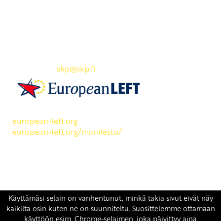
Yhteystiedot
SKP:n toimisto
Osoite: Viljatie 4 B 3. kerros, 00700 Helsinki
Puh: 045 7834 1346
Sähköposti:
skp
@skp.fi
SKP on Euroopan Vasemmistopuolueen jäsen.
european-left.org
european-left.org/manifesto/
Copyright 2026 © SKP
|
Tietosuojaseloste