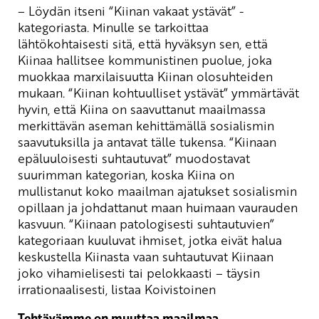
– Löydän itseni “Kiinan vakaat ystävät” -
kategoriasta. Minulle se tarkoittaa
lähtökohtaisesti sitä, että hyväksyn sen, että
Kiinaa hallitsee kommunistinen puolue, joka
muokkaa marxilaisuutta Kiinan olosuhteiden
mukaan. “Kiinan kohtuulliset ystävät” ymmärtävät
hyvin, että Kiina on saavuttanut maailmassa
merkittävän aseman kehittämällä sosialismin
saavutuksilla ja antavat tälle tukensa. “Kiinaan
epäluuloisesti suhtautuvat” muodostavat
suurimman kategorian, koska Kiina on
mullistanut koko maailman ajatukset sosialismin
opillaan ja johdattanut maan huimaan vaurauden
kasvuun. “Kiinaan patologisesti suhtautuvien”
kategoriaan kuuluvat ihmiset, jotka eivät halua
keskustella Kiinasta vaan suhtautuvat Kiinaan
joko vihamielisesti tai pelokkaasti – täysin
irrationaalisesti, listaa Koivistoinen
Tehtävämme on muuttaa maailmaa