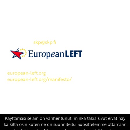
Yhteystiedot
SKP:n toimisto
Osoite: Viljatie 4 B 3. kerros, 00700 Helsinki
Puh: 045 7834 1346
Sähköposti:
skp
@skp.fi
SKP on Euroopan Vasemmistopuolueen jäsen.
european-left.org
european-left.org/manifesto/
Copyright 2026 © SKP
|
Tietosuojaseloste