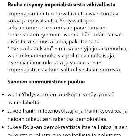
Rauha ei synny imperialistisesta väkivallasta
Imperialismi ei tuo turvallisuutta vaan tuottaa
sotaa ja epävakautta. Yhdysvaltojen
sekaantuminen on omiaan parantamaan
terrorististen ryhmien asemia. Lähi-idän kansat
eivät tarvitse uusia sotia, pakotteita tai
”itsepuolustuksen” nimissä tehtyjä joukkomurhia,
vaan oikeudenmukaisia poliittisia ratkaisuja,
itsemääräämisoikeutta ja vapautta niin
imperialistisesta kuin valtiollisestakin sorrosta.
Suomen kommunistinen puolue
vaatii Yhdysvaltojen joukkojen vetäytymistä
Iranin läheltä.
tukee Iranin mielenosoittajia ja Iranin työväkeä ja
heidän oikeuttaan rakentaa demokratiaa.
tukee Rojavan demokraattista itsehallintoa ja sen
oikeutta puolustautua sotilaallista ja poliittista