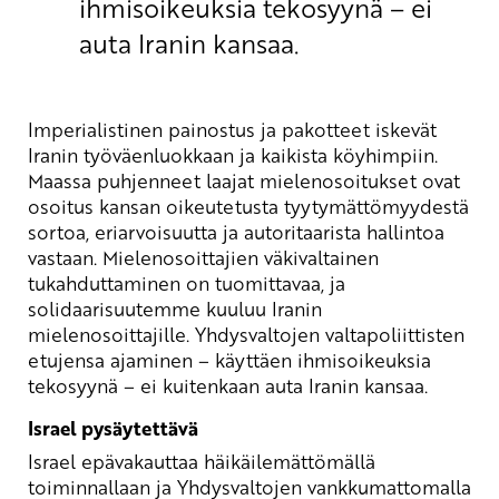
ihmisoikeuksia tekosyynä – ei
auta Iranin kansaa.
Imperialistinen painostus ja pakotteet iskevät
Iranin työväenluokkaan ja kaikista köyhimpiin.
Maassa puhjenneet laajat mielenosoitukset ovat
osoitus kansan oikeutetusta tyytymättömyydestä
sortoa, eriarvoisuutta ja autoritaarista hallintoa
vastaan. Mielenosoittajien väkivaltainen
tukahduttaminen on tuomittavaa, ja
solidaarisuutemme kuuluu Iranin
mielenosoittajille. Yhdysvaltojen valtapoliittisten
etujensa ajaminen – käyttäen ihmisoikeuksia
tekosyynä – ei kuitenkaan auta Iranin kansaa.
Israel pysäytettävä
Israel epävakauttaa häikäilemättömällä
toiminnallaan ja Yhdysvaltojen vankkumattomalla