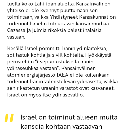
tuella koko Lähi-idän aluetta. Kansainvälinen
yhteisö ei ole kyennyt puuttumaan sen
toimintaan, vaikka Yhdistyneet Kansakunnat on
todennut Israelin toteuttavan kansanmurhaa
Gazassa ja julmia rikoksia palestiinalaisia
vastaan.
Kesällä Israel pommitti Iranin ydinlaitoksia,
sotilastukikohtia ja siviilikohteita. Hyökkäystä
perusteltiin “itsepuolustuksella Iranin
ydinaseuhkaa vastaan”. Kansainvälinen
atomienergiajärjestö IAEA ei ole kuitenkaan
todennut Iranin valmistelevan ydinasetta, vaikka
sen rikastetun uraanin varastot ovat kasvaneet.
Israel on myös itse ydinasevaltio.
Israel on toiminut alueen muita
kansoja kohtaan vastaavan