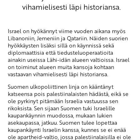
vihamielisesti läpi historiansa.
Israel on hyökännyt viime vuoden aikana myös
Libanoniin, Jemeniin ja Qatariin. Näiden suorien
hyökkäysten lisäksi sillä on käynnissä sekä
diplomaattisia että tiedusteluoperaatioita
ainakin useissa Lähi-idän alueen valtioissa. Israel
on toiminut alueen muita kansoja kohtaan
vastaavan vihamielisesti läpi historiansa.
Suomen ulkopoliittinen linja on kääntänyt
katseensa pois palestiinalaisten hädästä, eikä se
ole pyrkinyt pitämään Israelia vastuussa sen
rikoksista. Sen sijaan Suomen tuki Israelille
kaupankäynnin muodossa, mukaan lukien
asekaupassa, jatkuu. Suomen tulee lopettaa
kaupankäynti Israelin kanssa, kunnes se ei enää
ole apartheid-valtio, jossa palestiinalaisilla ei ole