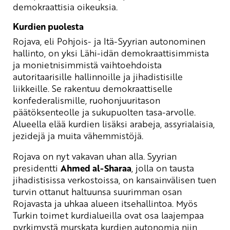
demokraattisia oikeuksia.
Kurdien puolesta
Rojava, eli Pohjois- ja Itä-Syyrian autonominen
hallinto, on yksi Lähi-idän demokraattisimmista
ja monietnisimmistä vaihtoehdoista
autoritaarisille hallinnoille ja jihadistisille
liikkeille. Se rakentuu demokraattiselle
konfederalismille, ruohonjuuritason
päätöksenteolle ja sukupuolten tasa-arvolle.
Alueella elää kurdien lisäksi arabeja, assyrialaisia,
jezidejä ja muita vähemmistöjä.
Rojava on nyt vakavan uhan alla. Syyrian
presidentti
Ahmed al-Sharaa
, jolla on tausta
jihadistisissa verkostoissa, on kansainvälisen tuen
turvin ottanut haltuunsa suurimman osan
Rojavasta ja uhkaa alueen itsehallintoa. Myös
Turkin toimet kurdialueilla ovat osa laajempaa
pyrkimystä murskata kurdien autonomia niin