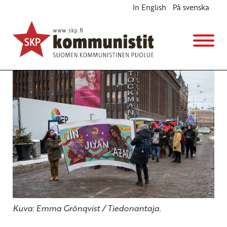
In English
På svenska
Lähi-idän kansat täytyy jättää rauhaan
Ajankohtaista
Kannanotot
16.2.2026 - 14:46
Kuva: Emma Grönqvist / Tiedonantaja.