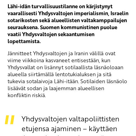
Lähi-idän turvallisuustilanne on kärjistynyt
vaarallisesti Yhdysvaltojen imperialismin, Israelin
sotarikosten sekä alueellisten valtakamppailujen
seurauksena. Suomen kommunistinen puolue
vaatii Yhdysvaltojen sekaantumisen
lopettamista.
Jännitteet Yhdysvaltojen ja Iranin välillä ovat
viime viikkoina kasvaneet entisestään, kun
Yhdysvallat on lisännyt sotilaallista läsnäoloaan
alueella siirtämällä lentotukialuksen ja sitä
tukevia sotalaivoja Lähi-itään. Sotilaiden läsnäolo
lisäävät sodan ja laajemman alueellisen
konfliktin riskiä.
Yhdysvaltojen valtapoliittisten
etujensa ajaminen – käyttäen