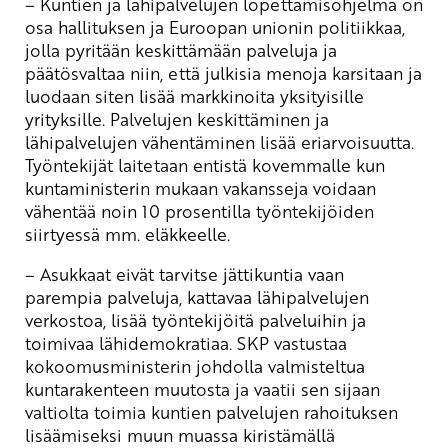
– Kuntien ja lähipalvelujen lopettamisohjelma on
osa hallituksen ja Euroopan unionin politiikkaa,
jolla pyritään keskittämään palveluja ja
päätösvaltaa niin, että julkisia menoja karsitaan ja
luodaan siten lisää markkinoita yksityisille
yrityksille. Palvelujen keskittäminen ja
lähipalvelujen vähentäminen lisää eriarvoisuutta.
Työntekijät laitetaan entistä kovemmalle kun
kuntaministerin mukaan vakansseja voidaan
vähentää noin 10 prosentilla työntekijöiden
siirtyessä mm. eläkkeelle.
– Asukkaat eivät tarvitse jättikuntia vaan
parempia palveluja, kattavaa lähipalvelujen
verkostoa, lisää työntekijöitä palveluihin ja
toimivaa lähidemokratiaa. SKP vastustaa
kokoomusministerin johdolla valmisteltua
kuntarakenteen muutosta ja vaatii sen sijaan
valtiolta toimia kuntien palvelujen rahoituksen
lisäämiseksi muun muassa kiristämällä