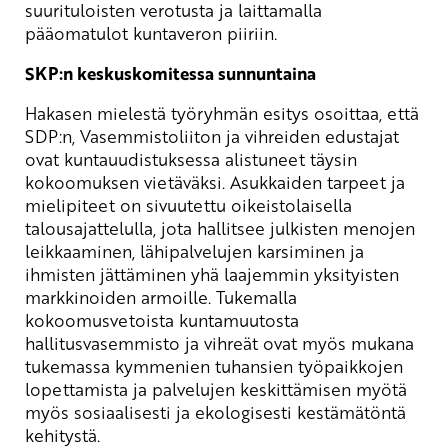
suurituloisten verotusta ja laittamalla
pääomatulot kuntaveron piiriin.
SKP:n keskuskomitessa sunnuntaina
Hakasen mielestä työryhmän esitys osoittaa, että
SDP:n, Vasemmistoliiton ja vihreiden edustajat
ovat kuntauudistuksessa alistuneet täysin
kokoomuksen vietäväksi. Asukkaiden tarpeet ja
mielipiteet on sivuutettu oikeistolaisella
talousajattelulla, jota hallitsee julkisten menojen
leikkaaminen, lähipalvelujen karsiminen ja
ihmisten jättäminen yhä laajemmin yksityisten
markkinoiden armoille. Tukemalla
kokoomusvetoista kuntamuutosta
hallitusvasemmisto ja vihreät ovat myös mukana
tukemassa kymmenien tuhansien työpaikkojen
lopettamista ja palvelujen keskittämisen myötä
myös sosiaalisesti ja ekologisesti kestämätöntä
kehitystä.