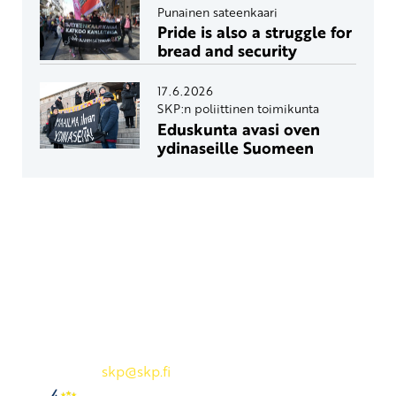
Punainen sateenkaari
Pride is also a struggle for
bread and security
17.6.2026
SKP:n poliittinen toimikunta
Eduskunta avasi oven
ydinaseille Suomeen
Yhteystiedot
SKP:n toimisto
Osoite: Viljatie 4 B 3. kerros, 00700 Helsinki
Puh: 045 7834 1346
Sähköposti:
skp
@skp.fi