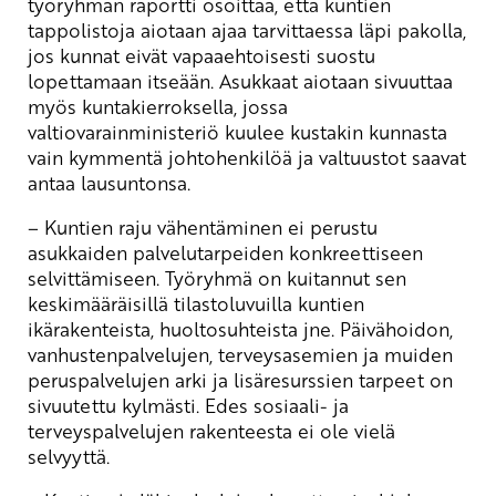
työryhmän raportti osoittaa, että kuntien
tappolistoja aiotaan ajaa tarvittaessa läpi pakolla,
jos kunnat eivät vapaaehtoisesti suostu
lopettamaan itseään. Asukkaat aiotaan sivuuttaa
myös kuntakierroksella, jossa
valtiovarainministeriö kuulee kustakin kunnasta
vain kymmentä johtohenkilöä ja valtuustot saavat
antaa lausuntonsa.
– Kuntien raju vähentäminen ei perustu
asukkaiden palvelutarpeiden konkreettiseen
selvittämiseen. Työryhmä on kuitannut sen
keskimääräisillä tilastoluvuilla kuntien
ikärakenteista, huoltosuhteista jne. Päivähoidon,
vanhustenpalvelujen, terveysasemien ja muiden
peruspalvelujen arki ja lisäresurssien tarpeet on
sivuutettu kylmästi. Edes sosiaali- ja
terveyspalvelujen rakenteesta ei ole vielä
selvyyttä.