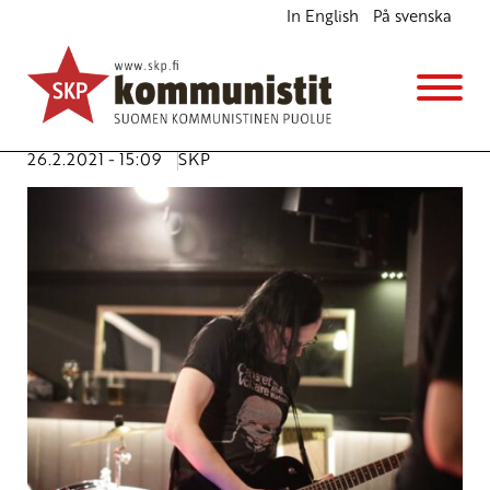
In English
På svenska
Kulttuurialan hätä vaatii tukea
Ajankohtaista
Avainsanat:
Gorbatron
,
Kalevala
,
Kulttuuri
,
Leevi Launis
,
Marko Korvela
,
musiikki
,
taide
26.2.2021 - 15:09
SKP