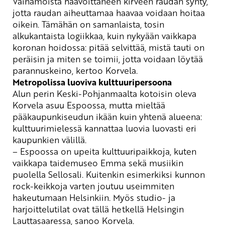
Väinämöistä haavoittaneen kirveen raudan synty,
jotta raudan aiheuttamaa haavaa voidaan hoitaa
oikein. Tämähän on samanlaista, tosin
alkukantaista logiikkaa, kuin nykyään vaikkapa
koronan hoidossa: pitää selvittää, mistä tauti on
peräisin ja miten se toimii, jotta voidaan löytää
parannuskeino
, kertoo Korvela.
Metropolissa luoviva
kulttuuripersoona
Alun perin
Keski
-Pohjanmaalta kotoisin oleva
Korvela asuu Espoossa, mutta mieltää
pääkaupunkiseudun ikään kuin yhtenä alueena:
kulttuurimielessä kannattaa luovia luovasti eri
kaupunkien välillä.
– Espoossa on upeita kulttuuripaikkoja, kuten
vaikkapa taidemuseo Emma sekä musiikin
puolella Sellosali. Kuitenkin esimerkiksi kunnon
rock-keikkoja varten joutuu useimmiten
hakeutumaan Helsinkiin. Myös studio- ja
harjoittelutilat ovat tällä hetkellä Helsingin
Lauttasaaressa, sanoo Korvela.