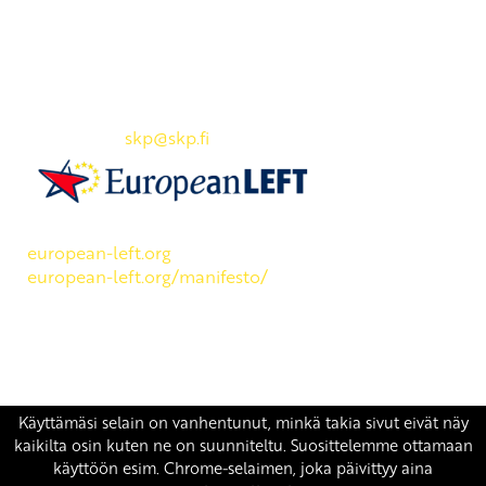
Yhteystiedot
SKP:n toimisto
Osoite: Viljatie 4 B 3. kerros, 00700 Helsinki
Puh: 045 7834 1346
Sähköposti:
skp
@skp.fi
SKP on Euroopan Vasemmistopuolueen jäsen.
european-left.org
european-left.org/manifesto/
Copyright 2026 © SKP
|
Tietosuojaseloste