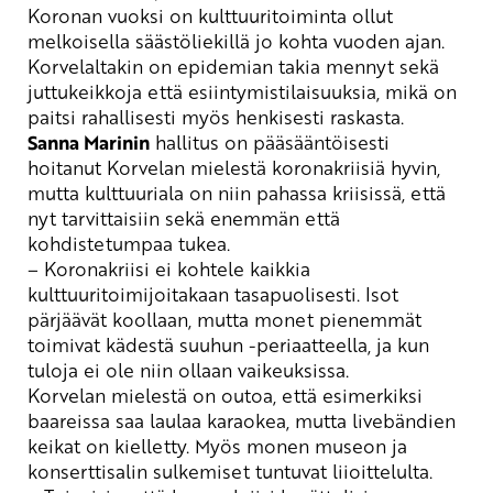
Koronan vuoksi on kulttuuritoiminta ollut
melkoisella säästöliekillä jo kohta vuoden ajan.
Korvelaltakin on epidemian takia mennyt sekä
juttukeikkoja että esiintymistilaisuuksia, mikä on
paitsi rahallisesti myös henkisesti raskasta.
Sanna
Marinin
hallitus on pääsääntöisesti
hoitanut Korvelan mielestä koronakriisiä hyvin,
mutta kulttuuriala on niin pahassa kriisissä, että
nyt tarvittaisiin sekä enemmän että
kohdistetumpaa tukea.
– Koronakriisi ei kohtele kaikkia
kulttuuritoimijoitakaan tasapuolisesti. Isot
pärjäävät koollaan, mutta monet pienemmät
toimivat kädestä suuhun -periaatteella, ja kun
tuloja ei ole niin ollaan vaikeuksissa.
Korvelan mielestä on outoa, että esimerkiksi
baareissa saa laulaa karaokea, mutta livebändien
keikat on kielletty. Myös monen museon ja
konserttisalin sulkemiset tuntuvat liioittelulta.