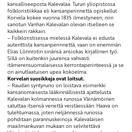
kansalliseeposta Kalevalaa. Turun yliopistossa
folkloristiikkaa eli kansanperinnettä opiskellut
Korvela kokee vuonna 1835 ilmestyneen, niin
sanotun Vanhan Kalevalan olevan itselleen se
kaikkein rakkain.
– Folkloristisessa mielessä Kalevala ei edusta
autenttista kansanperinnettä, vaan on enemmän
Elias Lönnrotin
sinänsä ansiokas kirjallinen työ.
Sillä on kuitenkin juurensa vahvasti
itämerensuomalaisessa kerrontaperinteessä ja se
on ainutlaatuisen upea kokoelma.
Korvelan suosikkeja ovat loitsut.
– Raudan syntyruno on loistava esimerkki
kansanomaisesta lääkinnällisestä ajattelusta.
Kalevalan kolmannessa runossa
Väinämöinen
satuttaa itsensä venettä veistäessään. Haava on
tulehtumassa, joten neljännessä runossa
pohditaan parannuskeinoja. Kalevalaisen
maailmankuvan mukaan on selvitettävä