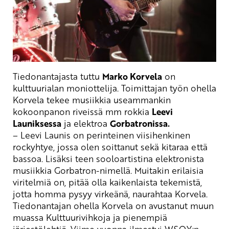
Tiedonantajasta tuttu
Marko Korvela
on
kulttuurialan moniottelija. Toimittajan työn ohella
Korvela tekee musiikkia useammankin
kokoonpanon riveissä
mm
rokkia
Leevi
Launiksessa
ja
elektroa
Gorbatronissa
.
– Leevi
Launis
on perinteinen viisihenkinen
rockyhtye, jossa olen soittanut sekä kitaraa että
bassoa. Lisäksi teen sooloartistina elektronista
musiikkia
Gorbatron
-nimellä. Muitakin erilaisia
viritelmiä on, pitää olla kaikenlaista tekemistä,
jotta homma pysyy virkeänä, naurahtaa Korvela.
Tiedonantajan ohella Korvela on avustanut muun
muassa Kulttuurivihkoja ja pienempiä
järjestölehtiä. Viime vuonna ilmestyi WSOY:n