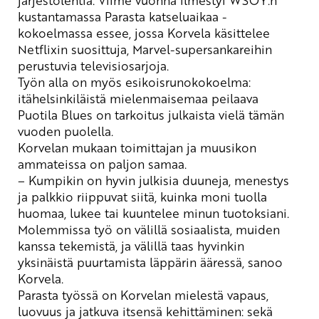
kustantamassa Parasta katseluaikaa -
kokoelmassa essee, jossa Korvela käsittelee
Netflixin
suosittuja, Marvel-supersankareihin
perustuvia televisiosarjoja.
Työn alla on myös esikoisrunokokoelma:
itähelsinkiläistä mielenmaisemaa peilaava
Puotila Blues on tarkoitus julkaista vielä tämän
vuoden puolella.
Korvelan mukaan toimittajan ja muusikon
ammateissa on paljon samaa.
– Kumpikin on hyvin julkisia duuneja, menestys
ja palkkio riippuvat siitä, kuinka moni tuolla
huomaa, lukee tai kuuntelee minun tuotoksiani.
Molemmissa työ on välillä sosiaalista, muiden
kanssa tekemistä, ja välillä taas hyvinkin
yksinäistä puurtamista läppärin ääressä
, sanoo
Korvela.
Parasta työssä on Korvelan mielestä vapaus,
luovuus ja jatkuva itsensä kehittäminen: sekä