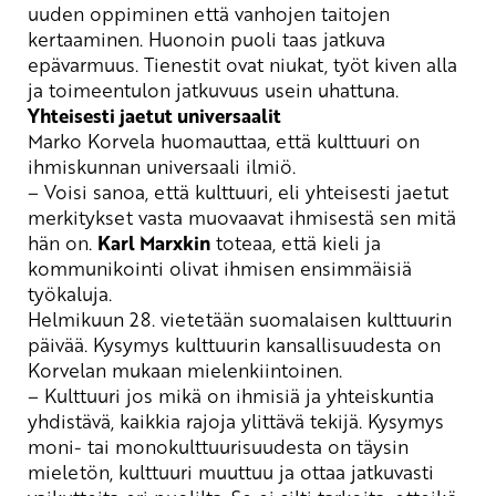
uuden oppiminen että vanhojen taitojen
kertaaminen. Huonoin puoli taas jatkuva
epävarmuus. Tienestit ovat niukat, työt kiven alla
ja toimeentulon jatkuvuus usein uhattuna.
Yhteisesti jaetut universaalit
Marko Korvela huomauttaa, että kulttuuri on
ihmiskunnan universaali ilmiö.
– Voisi sanoa, että kulttuuri, eli yhteisesti jaetut
merkitykset vasta muovaavat ihmisestä sen mitä
hän on.
Karl
Marxkin
toteaa, että kieli ja
kommunikointi olivat ihmisen ensimmäisiä
työkaluja.
Helmikuun 28. vietetään suomalaisen kulttuurin
päivää. Kysymys kulttuurin kansallisuudesta on
Korvelan mukaan mielenkiintoinen.
– Kulttuuri jos mikä on ihmisiä ja yhteiskuntia
yhdistävä, kaikkia rajoja ylittävä tekijä. Kysymys
moni- tai monokulttuurisuudesta on täysin
mieletön, kulttuuri muuttuu ja ottaa jatkuvasti