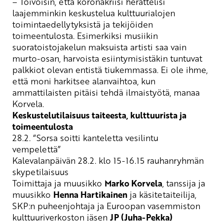
– Toivoisin, että koronakriisi herättelisi
laajemminkin keskustelua kulttuurialojen
toimintaedellytyksistä ja tekijöiden
toimeentulosta. Esimerkiksi musiikin
suoratoistojakelun maksuista artisti saa vain
murto-osan, harvoista esiintymisistäkin tuntuvat
palkkiot olevan entistä tiukemmassa. Ei ole ihme,
että moni harkitsee alanvaihtoa, kun
ammattilaisten pitäisi tehdä ilmaistyötä, manaa
Korvela.
Keskustelutilaisuus taiteesta, kulttuurista ja
toimeentulosta
28.2.
“Sorsa soitti kanteletta vesilintu
vempelettä”
Kalevalanpäivän 28.2. klo 15-16.15 rauhanryhmän
skypetilaisuus
Toimittaja ja muusikko
Marko Korvela
, tanssija ja
muusikko
Henna Hartikainen
ja käsitetaiteilija,
SKP:n puheenjohtaja ja Euroopan vasemmiston
kulttuuriverkoston jäsen
JP (Juha-Pekka)