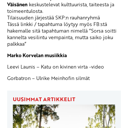
Väisänen
keskustelevat kulttuurista, taiteesta ja
toimeentulosta.
Tilaisuuden järjestää SKP:n rauhanryhmä
Tässä linkki / tapahtuma löytyy myös FB:stä
hakemalle sitä tapahtuman nimellä “Sorsa soitti
kannelta vesilintu vempainta, mutta saiko joku
palkkaa”
Marko Korvelan musiikkia
Leevi Launis – Katu on kivinen virta -video
Gorbatron – Ulrike Meinhofin silmät
UUSIMMAT ARTIKKELIT