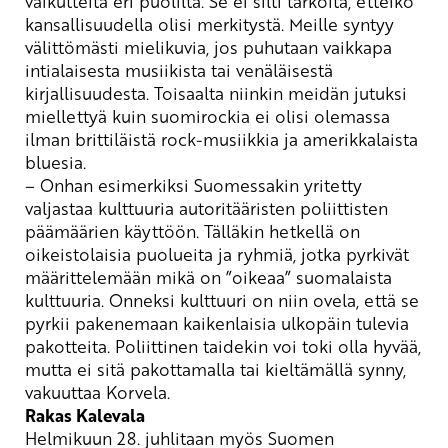
vaikutteita eri puolilta. Se ei silti tarkoita, etteikö
kansallisuudella olisi merkitystä. Meille syntyy
välittömästi mielikuvia, jos puhutaan vaikkapa
intialaisesta musiikista tai venäläisestä
kirjallisuudesta. Toisaalta niinkin meidän jutuksi
miellettyä kuin suomirockia ei olisi olemassa
ilman brittiläistä rock-musiikkia ja amerikkalaista
bluesia.
– Onhan esimerkiksi Suomessakin yritetty
valjastaa kulttuuria autoritääristen poliittisten
päämäärien käyttöön. Tälläkin hetkellä on
oikeistolaisia puolueita ja ryhmiä, jotka pyrkivät
määrittelemään mikä on ”oikeaa” suomalaista
kulttuuria. Onneksi kulttuuri on niin ovela, että se
pyrkii pakenemaan kaikenlaisia ulkopäin tulevia
pakotteita. Poliittinen taidekin voi toki olla hyvää,
mutta ei sitä pakottamalla tai kieltämällä synny
,
vakuuttaa Korvela.
Rakas Kalevala
Helmikuun 28. juhlitaan myös Suomen