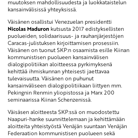
muutoksen mahdollisuudesta ja luokkataistelun
kansainvälisissä yhteyksissä.
Väisänen osallistui Venezuelan presidentti
Nicolas Maduron
kutsusta 2017 edistyksellisten
puolueiden, solidaarisuus- ja rauhanjärjestöjen
Caracas-julistuksen kirjoittamisen prosessiin.
Väisänen on tuonut SKP:n osaamista esille Kiinan
kommunistisen puolueen kansainvälisen
dialogipolitiikan aloitteessa pyrkimyksenä
kehittää ihmiskunnan yhteisesti jaettavaa
tulevaisuutta. Väisänen on puhunut
kansainväliseen dialogipolitiikaan liittyen mm.
Pekingnin Renmin yliopistossa ja Marx 200
seminaarissa Kiinan Schenzenissä.
Väisäsen aloitteesta SKP:ssä on muodostettu
Naapuri-hanke suunnittelemaan ja kehittämään
aloitteita yhteistyöstä Venäjän suuntaan Venäjän
Federaation kommunistisen puolueen sekä