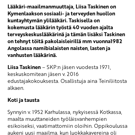
Lääkäri-maailmanmuuttaja, Liisa Taskinen on
Kymenlaakson sosiaali- ja terveyden huollon
kuntayhtymän ylilääkäri. Taskisella on
kokemusta lääkärin työstä 40 vuoden ajalta
terveyskeskuslääkärinä ja tämän lisäksi Taskinen
on tehnyt töitä pakolaisleirillä mm vuonna1982
Angolassa namibialaisten naisten, lasten ja
vanhusten lääkärinä.
Liisa Taskinen
– SKP:n jäsen vuodesta 1971,
keskuskomitean jäsen v. 2016
edustajakokouksesta. Osallistuja aina Teiniliitosta
alkaen.
Koti ja tausta
Synnyin v. 1952 Karhulassa, nykyisessä Kotkassa,
maalta muuttaneiden työläisvanhempien
esikoiseksi, vaatimattomiin oloihin. Oppikoulussa
aukeni uusi maailma, kun luokkakavereina oli