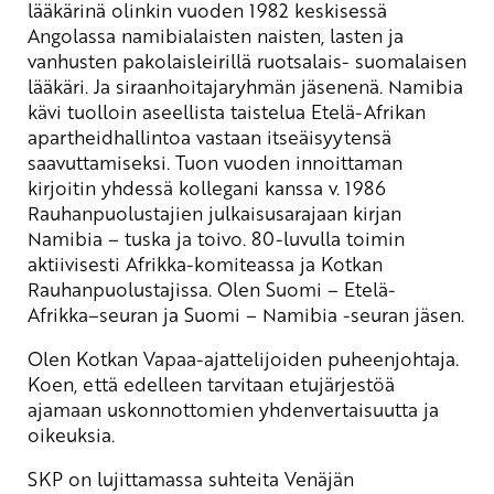
lääkärinä olinkin vuoden 1982 keskisessä
Angolassa namibialaisten naisten, lasten ja
vanhusten pakolaisleirillä ruotsalais- suomalaisen
lääkäri. Ja siraanhoitajaryhmän jäsenenä. Namibia
kävi tuolloin aseellista taistelua Etelä-Afrikan
apartheidhallintoa vastaan itseäisyytensä
saavuttamiseksi. Tuon vuoden innoittaman
kirjoitin yhdessä kollegani kanssa v. 1986
Rauhanpuolustajien julkaisusarajaan kirjan
Namibia – tuska ja toivo. 80-luvulla toimin
aktiivisesti Afrikka-komiteassa ja Kotkan
Rauhanpuolustajissa. Olen Suomi – Etelä-
Afrikka–seuran ja Suomi – Namibia -seuran jäsen.
Olen Kotkan Vapaa-ajattelijoiden puheenjohtaja.
Koen, että edelleen tarvitaan etujärjestöä
ajamaan uskonnottomien yhdenvertaisuutta ja
oikeuksia.
SKP on lujittamassa suhteita Venäjän