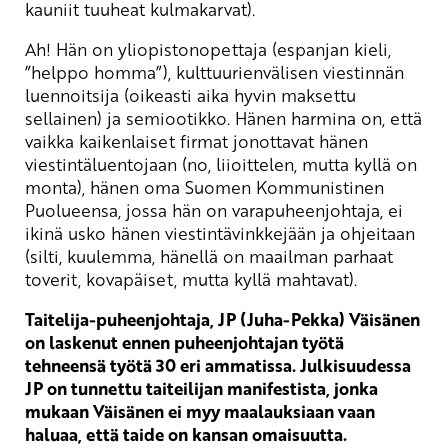
kauniit tuuheat kulmakarvat).
Ah! Hän on yliopistonopettaja (espanjan kieli,
”helppo homma”), kulttuurienvälisen viestinnän
luennoitsija (oikeasti aika hyvin maksettu
sellainen) ja semiootikko. Hänen harmina on, että
vaikka kaikenlaiset firmat jonottavat hänen
viestintäluentojaan (no, liioittelen, mutta kyllä on
monta), hänen oma Suomen Kommunistinen
Puolueensa, jossa hän on varapuheenjohtaja, ei
ikinä usko hänen viestintävinkkejään ja ohjeitaan
(silti, kuulemma, hänellä on maailman parhaat
toverit, kovapäiset, mutta kyllä mahtavat).
Taitelija-puheenjohtaja, JP (Juha-Pekka) Väisänen
on laskenut ennen puheenjohtajan työtä
tehneensä työtä 30 eri ammatissa. Julkisuudessa
JP on tunnettu taiteilijan manifestista, jonka
mukaan Väisänen ei myy maalauksiaan vaan
haluaa, että taide on kansan omaisuutta.