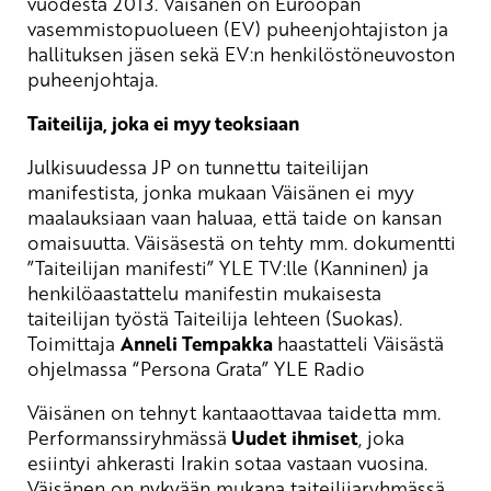
vuodesta 2013. Väisänen on Euroopan
vasemmistopuolueen (EV) puheenjohtajiston ja
hallituksen jäsen sekä EV:n henkilöstöneuvoston
puheenjohtaja.
Taiteilija, joka ei myy teoksiaan
Julkisuudessa JP on tunnettu taiteilijan
manifestista, jonka mukaan Väisänen ei myy
maalauksiaan vaan haluaa, että taide on kansan
omaisuutta. Väisäsestä on tehty mm. dokumentti
”Taiteilijan manifesti” YLE TV:lle (Kanninen) ja
henkilöaastattelu manifestin mukaisesta
taiteilijan työstä Taiteilija lehteen (Suokas).
Toimittaja
Anneli Tempakka
haastatteli Väisästä
ohjelmassa “Persona Grata” YLE Radio
Väisänen on tehnyt kantaaottavaa taidetta mm.
Performanssiryhmässä
Uudet ihmiset
, joka
esiintyi ahkerasti Irakin sotaa vastaan vuosina.
Väisänen on nykyään mukana taiteilijaryhmässä