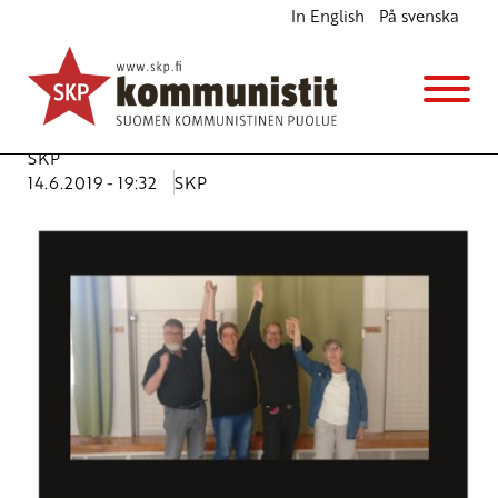
In English
På svenska
Kommunistien johtokvartetti – neljä suomalaista
ja kansainvälistä työläistä
Ajankohtaista
Avainsanat:
edustajakokous
,
keskuskomitea
,
p4
,
Porvoo
,
SKP
14.6.2019 - 19:32
SKP