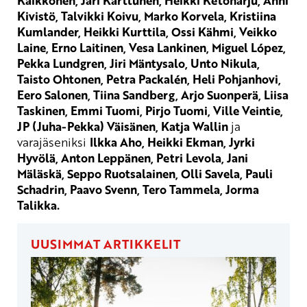
Kaikkonen, Jari Karttunen, Heikki Ketoharju, Anni
Kivistö, Talvikki Koivu, Marko Korvela, Kristiina
Kumlander, Heikki Kurttila, Ossi Kähmi, Veikko
Laine, Erno Laitinen, Vesa Lankinen, Miguel López,
Pekka Lundgren, Jiri Mäntysalo, Unto Nikula,
Taisto Ohtonen, Petra Packalén, Heli Pohjanhovi,
Eero Salonen, Tiina Sandberg, Arjo Suonperä, Liisa
Taskinen, Emmi Tuomi, Pirjo Tuomi, Ville Veintie,
JP (Juha-Pekka) Väisänen, Katja Wallin
ja
varajäseniksi
Ilkka Aho, Heikki Ekman, Jyrki
Hyvölä, Anton Leppänen, Petri Levola, Jani
Mäläskä, Seppo Ruotsalainen, Olli Savela, Pauli
Schadrin, Paavo Svenn, Tero Tammela, Jorma
Talikka.
UUSIMMAT ARTIKKELIT