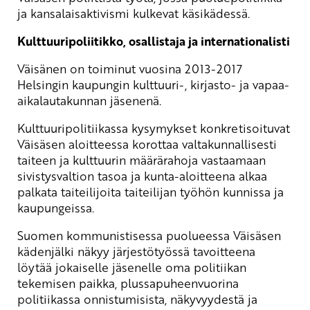
ja kansalaisaktivismi kulkevat käsikädessä.
Kulttuuripoliitikko, osallistaja ja internationalisti
Väisänen on toiminut vuosina 2013-2017
Helsingin kaupungin kulttuuri-, kirjasto- ja vapaa-
aikalautakunnan jäsenenä.
Kulttuuripolitiikassa kysymykset konkretisoituvat
Väisäsen aloitteessa korottaa valtakunnallisesti
taiteen ja kulttuurin määrärahoja vastaamaan
sivistysvaltion tasoa ja kunta-aloitteena alkaa
palkata taiteilijoita taiteilijan työhön kunnissa ja
kaupungeissa.
Suomen kommunistisessa puolueessa Väisäsen
kädenjälki näkyy järjestötyössä tavoitteena
löytää jokaiselle jäsenelle oma politiikan
tekemisen paikka, plussapuheenvuorina
politiikassa onnistumisista, näkyvyydestä ja