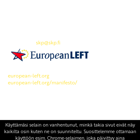
Yhteystiedot
SKP:n toimisto
Osoite: Viljatie 4 B 3. kerros, 00700 Helsinki
Puh: 045 7834 1346
Sähköposti:
skp
@skp.fi
SKP on Euroopan Vasemmistopuolueen jäsen.
european-left.org
european-left.org/manifesto/
Copyright 2026 © SKP
|
Tietosuojaseloste