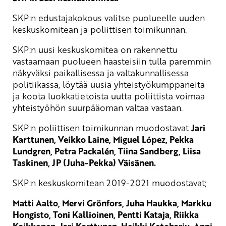
SKP:n edustajakokous valitse puolueelle uuden
keskuskomitean ja poliittisen toimikunnan.
SKP:n uusi keskuskomitea on rakennettu
vastaamaan puolueen haasteisiin tulla paremmin
näkyväksi paikallisessa ja valtakunnallisessa
politiikassa, löytää uusia yhteistyökumppaneita
ja koota luokkatietoista uutta poliittista voimaa
yhteistyöhön suurpääoman valtaa vastaan.
SKP:n poliittisen toimikunnan muodostavat
Jari
Karttunen, Veikko Laine, Miguel López, Pekka
Lundgren, Petra Packalén, Tiina Sandberg, Liisa
Taskinen, JP (Juha-Pekka) Väisänen.
SKP:n keskuskomitean 2019-2021 muodostavat;
Matti Aalto, Mervi Grönfors, Juha Haukka, Markku
Hongisto, Toni Kallioinen, Pentti Kataja, Riikka