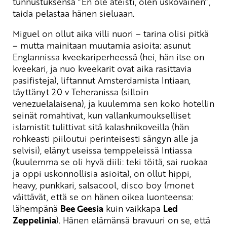
tunnustuksensa ”En ole ateisti, olen uskovainen”,
taida pelastaa hänen sieluaan.
Miguel on ollut aika villi nuori – tarina olisi pitkä
– mutta mainitaan muutamia asioita: asunut
Englannissa kveekariperheessä (hei, hän itse on
kveekari, ja nuo kveekarit ovat aika rasittavia
pasifisteja), liftannut Amsterdamista Intiaan,
täyttänyt 20 v Teheranissa (silloin
venezuelalaisena), ja kuulemma sen koko hotellin
seinät romahtivat, kun vallankumoukselliset
islamistit tulittivat sitä kalashnikoveilla (hän
rohkeasti piiloutui perinteisesti sängyn alle ja
selvisi), elänyt useissa temppeleissä Intiassa
(kuulemma se oli hyvä diili: teki töitä, sai ruokaa
ja oppi uskonnollisia asioita), on ollut hippi,
heavy, punkkari, salsacool, disco boy (monet
väittävät, että se on hänen oikea luonteensa:
lähempänä
Bee Geesia
kuin vaikkapa
Led
Zeppelinia
). Hänen elämänsä bravuuri on se, että