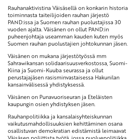
Rauhanaktivistina Väisäsellä on konkarin historia
toiminnasta taiteilijoiden rauhan järjestö
PAND:issa ja Suomen rauhan puolustajissa 30
vuoden ajalta. Väisänen on ollut PAND:in
puheenjohtaja useamman kauden kuten myös
Suomen rauhan puolustajien johtokunnan jäsen.
Väisänen on mukana järjestötyössä mm
Sahrawikansan solidaarisuusverkostossa, Suomi-
Kiina ja Suomi-Kuuba seurassa ja ollut
perustajajäsen rasisminvastaisessa Hakunilan
kansainvälisessä yhdistyksessä.
Väisänen on Punavuoriseuran ja Eteläisten
kaupungin osien yhdistyksen jäsen.
Rauhanpolitiikka ja kansalaisyhteiskunnan
vaikutusmahdollisuuksien kehittäminen osana
osallistuvan demokratian edistämistä leimaavat
Väisäsen poliittista työtä, jossa puoluepolitiikka