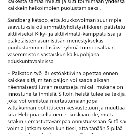
kaikesta samaa mieltä ja silti toimimaan yhdessä
kaikkein heikoimpien puolustamiseksi.
Sandberg katsoo, että Joukkovoiman suurimpia
saavutuksia oli ammattiyhdistysliikkeen patistelu
aktiiviseksi Kiky- ja aktiivimalli-kamppaluissa ja
eläkeläisten asumislisän menestyksekäs
puolustaminen. Lisäksi ryhmä toimi osaltaan
vasemmiston vastaiskun kaikupohjana
eduskuntavaaleissa.
– Palkaton työ järjestöaktiivina opettaa ennen
kaikkea sitä, miten paljon voi saada aikaan
näennäisesti ilman resursseja, mikäli mukana on
innostuneita ihmisiä. Silloin heistä tulee se tekijä,
joka voi onnistua murtautumaan jopa
valtakunnan poliittiseen keskusteluun ja muuttaa
sitä. Helppoa sellainen ei koskaan ole, mutta
sitäkin riemastuttavampaa onnistuessaan. Siitä sai
voimia jatkamiseen kun tiesi, että tänään Sipilää