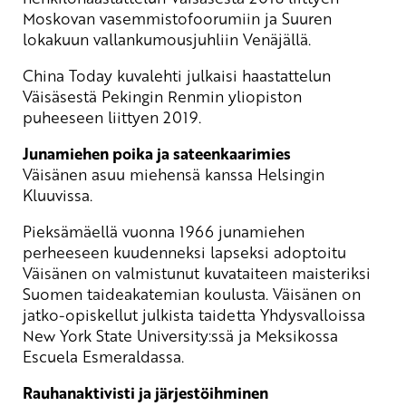
Moskovan vasemmistofoorumiin ja Suuren
lokakuun vallankumousjuhliin Venäjällä.
China Today kuvalehti julkaisi haastattelun
Väisäsestä Pekingin Renmin yliopiston
puheeseen liittyen 2019.
Junamiehen poika ja sateenkaarimies
Väisänen asuu miehensä kanssa Helsingin
Kluuvissa.
Pieksämäellä vuonna 1966 junamiehen
perheeseen kuudenneksi lapseksi adoptoitu
Väisänen on valmistunut kuvataiteen maisteriksi
Suomen taideakatemian koulusta. Väisänen on
jatko-opiskellut julkista taidetta Yhdysvalloissa
New York State University:ssä ja Meksikossa
Escuela Esmeraldassa.
Rauhanaktivisti ja järjestöihminen