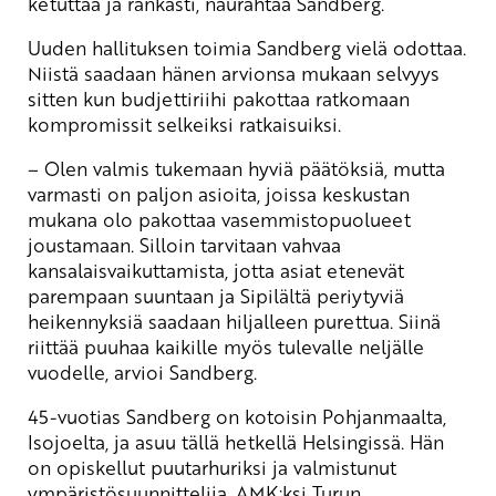
ketuttaa ja rankasti, naurahtaa Sandberg.
Uuden hallituksen toimia Sandberg vielä odottaa.
Niistä saadaan hänen arvionsa mukaan selvyys
sitten kun budjettiriihi pakottaa ratkomaan
kompromissit selkeiksi ratkaisuiksi.
– Olen valmis tukemaan hyviä päätöksiä, mutta
varmasti on paljon asioita, joissa keskustan
mukana olo pakottaa vasemmistopuolueet
joustamaan. Silloin tarvitaan vahvaa
kansalaisvaikuttamista, jotta asiat etenevät
parempaan suuntaan ja Sipilältä periytyviä
heikennyksiä saadaan hiljalleen purettua. Siinä
riittää puuhaa kaikille myös tulevalle neljälle
vuodelle, arvioi Sandberg.
45-vuotias Sandberg on kotoisin Pohjanmaalta,
Isojoelta, ja asuu tällä hetkellä Helsingissä. Hän
on opiskellut puutarhuriksi ja valmistunut
ympäristösuunnittelija, AMK:ksi Turun