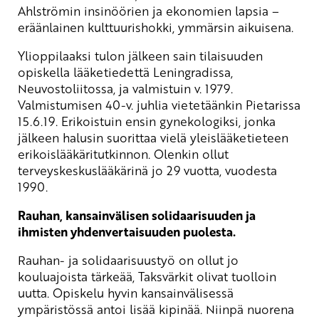
Ahlströmin insinöörien ja ekonomien lapsia –
eräänlainen kulttuurishokki, ymmärsin aikuisena.
Ylioppilaaksi tulon jälkeen sain tilaisuuden
opiskella lääketiedettä Leningradissa,
Neuvostoliitossa, ja valmistuin v. 1979.
Valmistumisen 40-v. juhlia vietetäänkin Pietarissa
15.6.19. Erikoistuin ensin gynekologiksi, jonka
jälkeen halusin suorittaa vielä yleislääketieteen
erikoislääkäritutkinnon. Olenkin ollut
terveyskeskuslääkärinä jo 29 vuotta, vuodesta
1990.
Rauhan, kansainvälisen solidaarisuuden ja
ihmisten yhdenvertaisuuden puolesta.
Rauhan- ja solidaarisuustyö on ollut jo
kouluajoista tärkeää, Taksvärkit olivat tuolloin
uutta. Opiskelu hyvin kansainvälisessä
ympäristössä antoi lisää kipinää. Niinpä nuorena