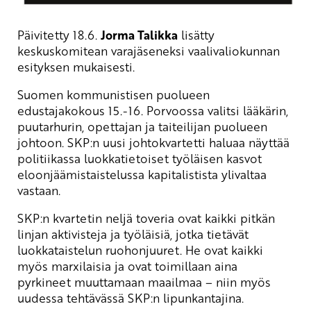
Päivitetty 18.6.
Jorma Talikka
lisätty
keskuskomitean varajäseneksi vaalivaliokunnan
esityksen mukaisesti.
Suomen kommunistisen puolueen
edustajakokous 15.-16. Porvoossa valitsi lääkärin,
puutarhurin, opettajan ja taiteilijan puolueen
johtoon. SKP:n uusi johtokvartetti haluaa näyttää
politiikassa luokkatietoiset työläisen kasvot
eloonjäämistaistelussa kapitalistista ylivaltaa
vastaan.
SKP:n kvartetin neljä toveria ovat kaikki pitkän
linjan aktivisteja ja työläisiä, jotka tietävät
luokkataistelun ruohonjuuret. He ovat kaikki
myös marxilaisia ja ovat toimillaan aina
pyrkineet muuttamaan maailmaa – niin myös
uudessa tehtävässä SKP:n lipunkantajina.