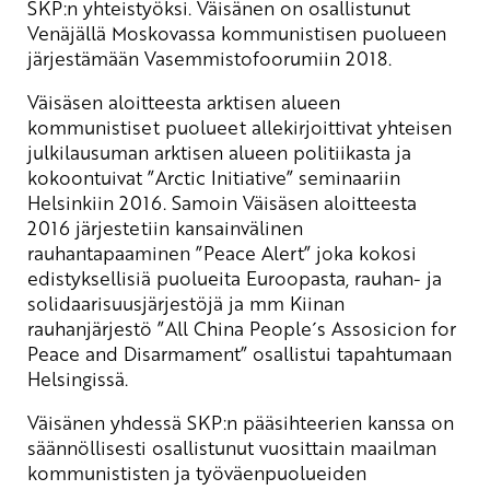
SKP:n yhteistyöksi. Väisänen on osallistunut
Venäjällä Moskovassa kommunistisen puolueen
järjestämään Vasemmistofoorumiin 2018.
Väisäsen aloitteesta arktisen alueen
kommunistiset puolueet allekirjoittivat yhteisen
julkilausuman arktisen alueen politiikasta ja
kokoontuivat ”Arctic Initiative” seminaariin
Helsinkiin 2016. Samoin Väisäsen aloitteesta
2016 järjestetiin kansainvälinen
rauhantapaaminen ”Peace Alert” joka kokosi
edistyksellisiä puolueita Euroopasta, rauhan- ja
solidaarisuusjärjestöjä ja mm Kiinan
rauhanjärjestö ”All China People´s Assosicion for
Peace and Disarmament” osallistui tapahtumaan
Helsingissä.
Väisänen yhdessä SKP:n pääsihteerien kanssa on
säännöllisesti osallistunut vuosittain maailman
kommunististen ja työväenpuolueiden