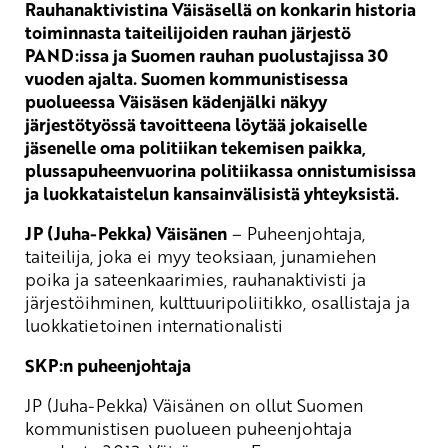
Rauhanaktivistina Väisäsellä on konkarin historia
toiminnasta taiteilijoiden rauhan järjestö
PAND:issa ja Suomen rauhan puolustajissa 30
vuoden ajalta. Suomen kommunistisessa
puolueessa Väisäsen kädenjälki näkyy
järjestötyössä tavoitteena löytää jokaiselle
jäsenelle oma politiikan tekemisen paikka,
plussapuheenvuorina politiikassa onnistumisissa
ja luokkataistelun kansainvälisistä yhteyksistä.
JP (Juha-Pekka) Väisänen
– Puheenjohtaja,
taiteilija, joka ei myy teoksiaan, junamiehen
poika ja sateenkaarimies, rauhanaktivisti ja
järjestöihminen, kulttuuripoliitikko, osallistaja ja
luokkatietoinen internationalisti
SKP:n puheenjohtaja
JP (Juha-Pekka) Väisänen on ollut Suomen
kommunistisen puolueen puheenjohtaja