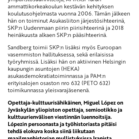
ammattikorkeakoulun kestävän kehityksen
koulutusohjelmasta vuonna 2006. Tämän jälkeen
hän on toiminut Asukasliiton järjestösihteerinä,
SKP:n Uudenmaan piirin piirisihteerinä ja 2018
heinäkuusta alkaen SKP:n pääsihteerinä.
Sandberg toimii SKP:n lisäksi myös Euroopan
vasemmiston hallituksessa, sekä erilaisissa
työryhmissä. Lisäksi hän on aktiivinen Helsingin
kaupungin asuntojen (HEKA)
asukasdemokratiatoiminnassa ja PAM:n
erityisalojen osaston nro 632 (PETO 632)
toimikunnassa yleisvarajäsenenä.
Opettaja-kulttuurisähikäinen, Miguel López on
Jyväskylän yliopiston opettaja, semiootikko ja
kulttuurienvälisen viestinnän luennoitsija.
Lópezin persoonasta ja työhistoriasta pitäisi
tehdä elokuva koska siinä liikutaan
maailmanhistorian mullistuksissa Iranista,