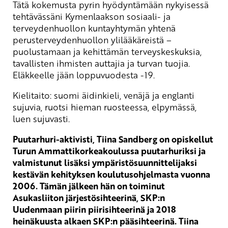
Tätä kokemusta pyrin hyödyntämään nykyisessä
tehtävässäni Kymenlaakson sosiaali- ja
terveydenhuollon kuntayhtymän yhtenä
perusterveydenhuollon ylilääkäreistä –
puolustamaan ja kehittämän terveyskeskuksia,
tavallisten ihmisten auttajia ja turvan tuojia.
Eläkkeelle jään loppuvuodesta -19.
Kielitaito: suomi äidinkieli, venäjä ja englanti
sujuvia, ruotsi hieman ruosteessa, elpymässä,
luen sujuvasti.
Puutarhuri-aktivisti, Tiina Sandberg on opiskellut
Turun Ammattikorkeakoulussa puutarhuriksi ja
valmistunut lisäksi ympäristösuunnittelijaksi
kestävän kehityksen koulutusohjelmasta vuonna
2006. Tämän jälkeen hän on toiminut
Asukasliiton järjestösihteerinä, SKP:n
Uudenmaan piirin piirisihteerinä ja 2018
heinäkuusta alkaen SKP:n pääsihteerinä. Tiina