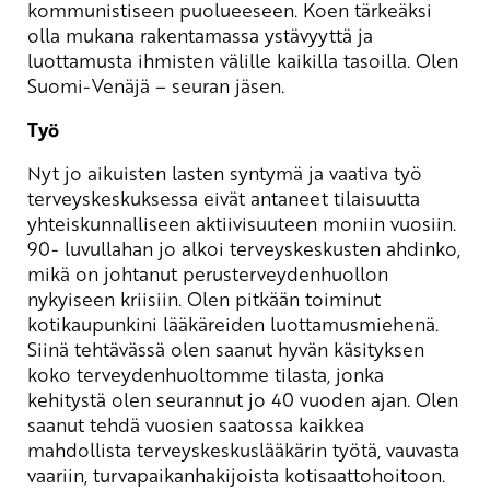
kommunistiseen puolueeseen. Koen tärkeäksi
olla mukana rakentamassa ystävyyttä ja
luottamusta ihmisten välille kaikilla tasoilla. Olen
Suomi-Venäjä – seuran jäsen.
Työ
Nyt jo aikuisten lasten syntymä ja vaativa työ
terveyskeskuksessa eivät antaneet tilaisuutta
yhteiskunnalliseen aktiivisuuteen moniin vuosiin.
90- luvullahan jo alkoi terveyskeskusten ahdinko,
mikä on johtanut perusterveydenhuollon
nykyiseen kriisiin. Olen pitkään toiminut
kotikaupunkini lääkäreiden luottamusmiehenä.
Siinä tehtävässä olen saanut hyvän käsityksen
koko terveydenhuoltomme tilasta, jonka
kehitystä olen seurannut jo 40 vuoden ajan. Olen
saanut tehdä vuosien saatossa kaikkea
mahdollista terveyskeskuslääkärin työtä, vauvasta
vaariin, turvapaikanhakijoista kotisaattohoitoon.