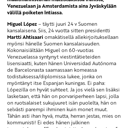
Venezuelaan ja Amsterdamista aina Jyväskylään
välillä poiketen Intiassa.
Miguel López
– täytti juuri 24 v Suomen
kansalaisena. Siis, 24 vuotta sitten presidentti
Martti Ahtisaari
omakätisellä allekirjoituksellaan
myönsi hänelle Suomen kansalaisuuden.
Kokonaisiältään Miguel on 60-vuotias
Venezuelassa syntynyt viestintätieteiden
lisensiaatti, kuten hänen Universidad Autónoma
de Barcelonasta saamassaan komeassa
todistuksessa/diplomissa lukee, jonka on
myöntänyt itse Espanjan kuningas. Ei paha:
Lópezilla on hyvät suhteet. Ja jos vielä sen lisäksi
lasketaan, että hän on porvariperheen lapsi, jolla
on ruotsalaiset sukujuuret isän puolelta, hän on
selvästi parempi ihminen kuin monet muut.
Tähän asti ihan hyvä, mutta, herran jestas, mies on
kommunisti! Ei edes hänen julkinen