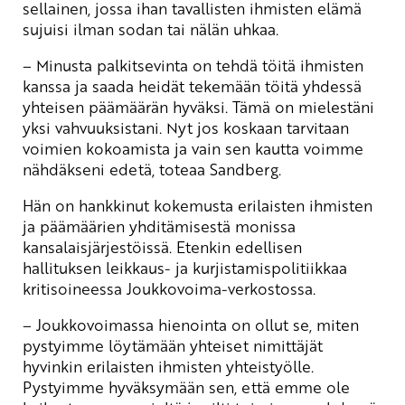
sellainen, jossa ihan tavallisten ihmisten elämä
sujuisi ilman sodan tai nälän uhkaa.
– Minusta palkitsevinta on tehdä töitä ihmisten
kanssa ja saada heidät tekemään töitä yhdessä
yhteisen päämäärän hyväksi. Tämä on mielestäni
yksi vahvuuksistani. Nyt jos koskaan tarvitaan
voimien kokoamista ja vain sen kautta voimme
nähdäkseni edetä, toteaa Sandberg.
Hän on hankkinut kokemusta erilaisten ihmisten
ja päämäärien yhditämisestä monissa
kansalaisjärjestöissä. Etenkin edellisen
hallituksen leikkaus- ja kurjistamispolitiikkaa
kritisoineessa Joukkovoima-verkostossa.
– Joukkovoimassa hienointa on ollut se, miten
pystyimme löytämään yhteiset nimittäjät
hyvinkin erilaisten ihmisten yhteistyölle.
Pystyimme hyväksymään sen, että emme ole