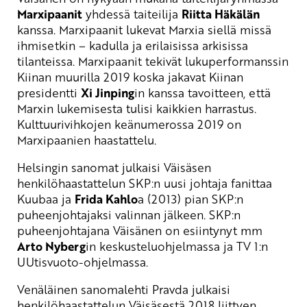
Marxipaanit
yhdessä taiteilija
Riitta Häkälän
kanssa. Marxipaanit lukevat Marxia siellä missä
ihmisetkin – kadulla ja erilaisissa arkisissa
tilanteissa. Marxipaanit tekivät lukuperformanssin
Kiinan muurilla 2019 koska jakavat Kiinan
presidentti
Xi Jinping
in kanssa tavoitteen, että
Marxin lukemisesta tulisi kaikkien harrastus.
Kulttuurivihkojen keänumerossa 2019 on
Marxipaanien haastattelu.
Helsingin sanomat julkaisi Väisäsen
henkilöhaastattelun SKP:n uusi johtaja fanittaa
Kuubaa ja
Frida Kahlo
a (2013) pian SKP:n
puheenjohtajaksi valinnan jälkeen. SKP:n
puheenjohtajana Väisänen on esiintynyt mm
Arto Nyberg
in keskusteluohjelmassa ja TV 1:n
UUtisvuoto-ohjelmassa.
Venäläinen sanomalehti Pravda julkaisi
henkilöhaastattelun Väisäsestä 2018 liittyen