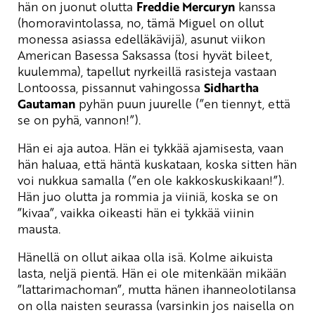
hän on juonut olutta
Freddie Mercuryn
kanssa
(homoravintolassa, no, tämä Miguel on ollut
monessa asiassa edelläkävijä), asunut viikon
American Basessa Saksassa (tosi hyvät bileet,
kuulemma), tapellut nyrkeillä rasisteja vastaan
Lontoossa, pissannut vahingossa
Sidhartha
Gautaman
pyhän puun juurelle (”en tiennyt, että
se on pyhä, vannon!”).
Hän ei aja autoa. Hän ei tykkää ajamisesta, vaan
hän haluaa, että häntä kuskataan, koska sitten hän
voi nukkua samalla (”en ole kakkoskuskikaan!”).
Hän juo olutta ja rommia ja viiniä, koska se on
”kivaa”, vaikka oikeasti hän ei tykkää viinin
mausta.
Hänellä on ollut aikaa olla isä. Kolme aikuista
lasta, neljä pientä. Hän ei ole mitenkään mikään
”lattarimachoman”, mutta hänen ihanneolotilansa
on olla naisten seurassa (varsinkin jos naisella on