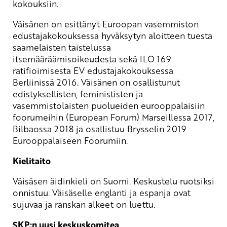
kokouksiin.
Väisänen on esittänyt Euroopan vasemmiston
edustajakokouksessa hyväksytyn aloitteen tuesta
saamelaisten taistelussa
itsemääräämisoikeudesta sekä ILO 169
ratifioimisesta EV edustajakokouksessa
Berliinissä 2016. Väisänen on osallistunut
edistyksellisten, feminististen ja
vasemmistolaisten puolueiden eurooppalaisiin
foorumeihin (European Forum) Marseillessa 2017,
Bilbaossa 2018 ja osallistuu Brysselin 2019
Eurooppalaiseen Foorumiin.
Kielitaito
Väisäsen äidinkieli on Suomi. Keskustelu ruotsiksi
onnistuu. Väisäselle englanti ja espanja ovat
sujuvaa ja ranskan alkeet on luettu.
SKP:n uusi keskuskomitea