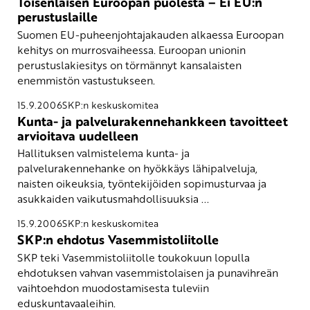
Toisenlaisen Euroopan puolesta – Ei EU:n
perustuslaille
Suomen EU-puheenjohtajakauden alkaessa Euroopan
kehitys on murrosvaiheessa. Euroopan unionin
perustuslakiesitys on törmännyt kansalaisten
enemmistön vastustukseen.
15.9.2006
SKP:n keskuskomitea
Kunta- ja palvelurakennehankkeen tavoitteet
arvioitava uudelleen
Hallituksen valmistelema kunta- ja
palvelurakennehanke on hyökkäys lähipalveluja,
naisten oikeuksia, työntekijöiden sopimusturvaa ja
asukkaiden vaikutusmahdollisuuksia ...
15.9.2006
SKP:n keskuskomitea
SKP:n ehdotus Vasemmistoliitolle
SKP teki Vasemmistoliitolle toukokuun lopulla
ehdotuksen vahvan vasemmistolaisen ja punavihreän
vaihtoehdon muodostamisesta tuleviin
eduskuntavaaleihin.