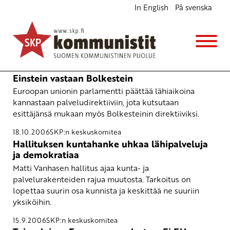
In English
På svenska
SKP:n keskuskomitea
18.10.2006
SKP:n keskuskomitea
Einstein vastaan Bolkestein
Euroopan unionin parlamentti päättää lähiaikoina
kannastaan palveludirektiiviin, jota kutsutaan
esittäjänsä mukaan myös Bolkesteinin direktiiviksi.
18.10.2006
SKP:n keskuskomitea
Hallituksen kuntahanke uhkaa lähipalveluja
ja demokratiaa
Matti Vanhasen hallitus ajaa kunta- ja
palvelurakenteiden rajua muutosta. Tarkoitus on
lopettaa suurin osa kunnista ja keskittää ne suuriin
yksiköihin.
15.9.2006
SKP:n keskuskomitea