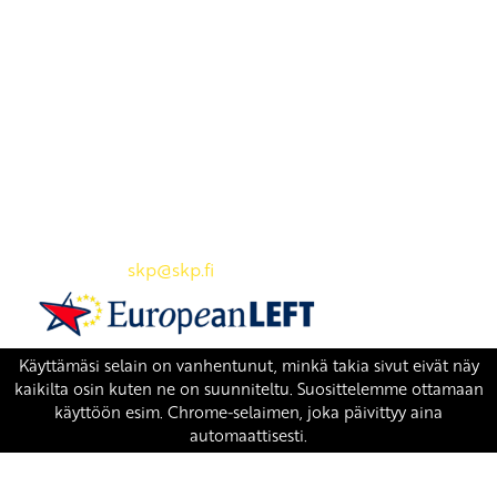
Yhteystiedot
SKP:n toimisto
Osoite: Viljatie 4 B 3. kerros, 00700 Helsinki
Puh: 045 7834 1346
Sähköposti:
skp
@skp.fi
SKP on Euroopan Vasemmistopuolueen jäsen.
european-left.org
european-left.org/manifesto/