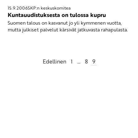
15.9.2006
SKP:n keskuskomitea
Kuntauudistuksesta on tulossa kupru
Suomen talous on kasvanut jo yli kymmenen vuotta,
mutta julkiset palvelut kärsivät jatkuvasta rahapulasta.
Artikkelien
Edellinen
1
…
8
9
sivutus