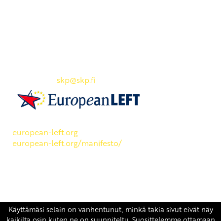
Yhteystiedot
SKP:n toimisto
Osoite: Viljatie 4 B 3. kerros, 00700 Helsinki
Puh: 045 7834 1346
Sähköposti:
skp
@skp.fi
SKP on Euroopan Vasemmistopuolueen jäsen.
european-left.org
european-left.org/manifesto/