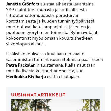
Janette Grönfors
alustaa aiheesta lauantaina.
SKP:n aloitteet rauhasta ja sotilaallisesta
liittoutumattomuudesta, perusturvan
korottamisesta ja kuuden tunnin työpäivästä
muotoutuvat katukampanjoiksi jäsenien ja
puolueen työryhmien toimesta. Ryhmävetäjät
kokoontuvat myös omaan koulutushetkeen
viikonlopun aikana.
Lisäksi kokouksessa kuullaan radikaalin
vasemmiston toimintasuunnitelmista pääsihteeri
Petra Packalén
in alustamana. Illalla nautitaan
musiikillisesta kulttuuritarjonnasta, kun
Merikukka Kiviharju
esittää laulujaan.
UUSIMMAT ARTIKKELIT