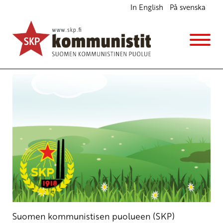
In English
På svenska
Kesäkokouksessa keskitytään tulevaan
Ajankohtaista
Avainsanat:
kesäkokous
,
keskuskomitea
25.8.2017 - 15:23
SKP
Suomen kommunistisen puolueen (SKP)