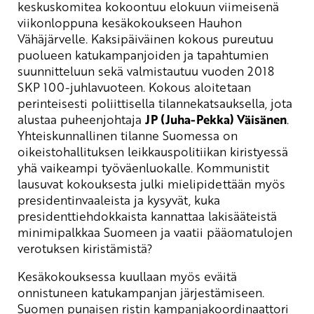
keskuskomitea kokoontuu elokuun viimeisenä
viikonloppuna kesäkokoukseen Hauhon
Vähäjärvelle. Kaksipäiväinen kokous pureutuu
puolueen katukampanjoiden ja tapahtumien
suunnitteluun sekä valmistautuu vuoden 2018
SKP 100-juhlavuoteen. Kokous aloitetaan
perinteisesti poliittisella tilannekatsauksella, jota
alustaa puheenjohtaja
JP (Juha-Pekka) Väisänen
.
Yhteiskunnallinen tilanne Suomessa on
oikeistohallituksen leikkauspolitiikan kiristyessä
yhä vaikeampi työväenluokalle. Kommunistit
lausuvat kokouksesta julki mielipidettään myös
presidentinvaaleista ja kysyvät, kuka
presidenttiehdokkaista kannattaa lakisääteistä
minimipalkkaa Suomeen ja vaatii pääomatulojen
verotuksen kiristämistä?
Kesäkokouksessa kuullaan myös eväitä
onnistuneen katukampanjan järjestämiseen.
Suomen punaisen ristin kampanjakoordinaattori