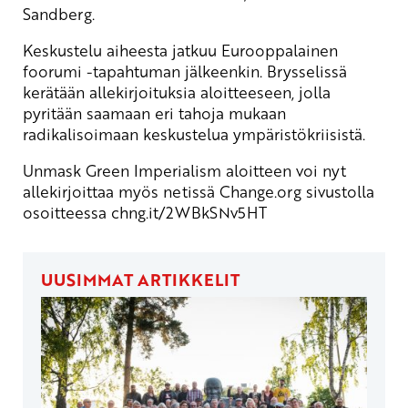
Sandberg.
Keskustelu aiheesta jatkuu Eurooppalainen
foorumi -tapahtuman jälkeenkin. Brysselissä
kerätään allekirjoituksia aloitteeseen, jolla
pyritään saamaan eri tahoja mukaan
radikalisoimaan keskustelua ympäristökriisistä.
Unmask Green Imperialism aloitteen voi nyt
allekirjoittaa myös netissä Change.org sivustolla
osoitteessa
chng.it/2WBkSNv5HT
UUSIMMAT ARTIKKELIT