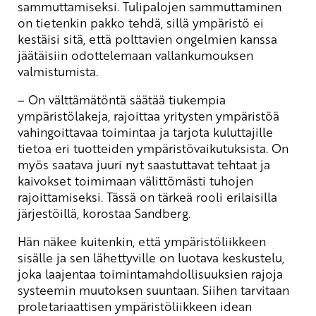
sammuttamiseksi. Tulipalojen sammuttaminen
on tietenkin pakko tehdä, sillä ympäristö ei
kestäisi sitä, että polttavien ongelmien kanssa
jäätäisiin odottelemaan vallankumouksen
valmistumista.
– On välttämätöntä säätää tiukempia
ympäristölakeja, rajoittaa yritysten ympäristöä
vahingoittavaa toimintaa ja tarjota kuluttajille
tietoa eri tuotteiden ympäristövaikutuksista. On
myös saatava juuri nyt saastuttavat tehtaat ja
kaivokset toimimaan välittömästi tuhojen
rajoittamiseksi. Tässä on tärkeä rooli erilaisilla
järjestöillä, korostaa Sandberg.
Hän näkee kuitenkin, että ympäristöliikkeen
sisälle ja sen lähettyville on luotava keskustelu,
joka laajentaa toimintamahdollisuuksien rajoja
systeemin muutoksen suuntaan. Siihen tarvitaan
proletariaattisen ympäristöliikkeen idean