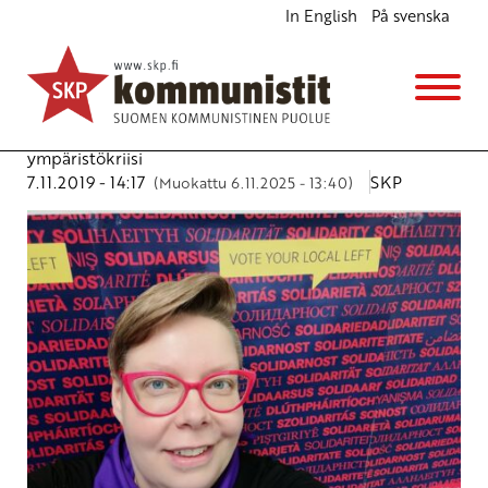
In English
På svenska
Kapitalismin haastamisen kautta muutokseen
Ajankohtaista
Avainsanat:
ilmastonmuutos
,
kapitalismi
,
proletariaatin
ympäristöliike
,
Unmask Green Imperialism
,
Ympäristö
,
ympäristökriisi
7.11.2019 - 14:17
SKP
(Muokattu 6.11.2025 - 13:40)