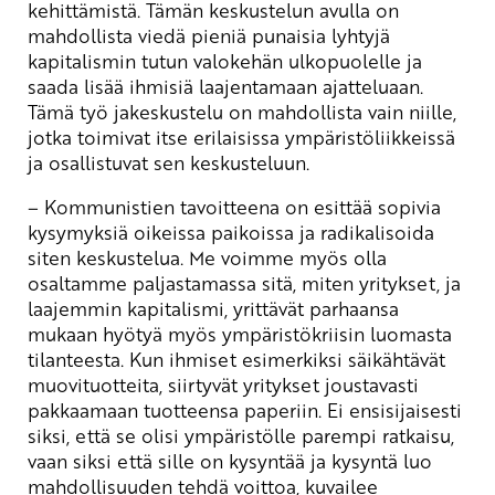
kehittämistä. Tämän keskustelun avulla on
mahdollista viedä pieniä punaisia lyhtyjä
kapitalismin tutun valokehän ulkopuolelle ja
saada lisää ihmisiä laajentamaan ajatteluaan.
Tämä työ jakeskustelu on mahdollista vain niille,
jotka toimivat itse erilaisissa ympäristöliikkeissä
ja osallistuvat sen keskusteluun.
– Kommunistien tavoitteena on esittää sopivia
kysymyksiä oikeissa paikoissa ja radikalisoida
siten keskustelua. Me voimme myös olla
osaltamme paljastamassa sitä, miten yritykset, ja
laajemmin kapitalismi, yrittävät parhaansa
mukaan hyötyä myös ympäristökriisin luomasta
tilanteesta. Kun ihmiset esimerkiksi säikähtävät
muovituotteita, siirtyvät yritykset joustavasti
pakkaamaan tuotteensa paperiin. Ei ensisijaisesti
siksi, että se olisi ympäristölle parempi ratkaisu,
vaan siksi että sille on kysyntää ja kysyntä luo
mahdollisuuden tehdä voittoa, kuvailee