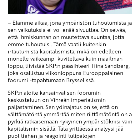
– Elämme aikaa, jona ympäristön tuhoutumista ja
sen vaikutuksia ei voi enää sivuuttaa. On selvää,
että ihmiskunnan on muutettava suuntaa, jotta
emme tuhoutuisi. Tämä vaatii kuitenkin
irtautumista kapitalismista, mikä on edelleen
monelle vaikeampi kuviteltava kuin maailman
loppu, tiivistää SKP:n pääsihteeri Tiina Sandberg,
joka osallistuu viikonloppuna Eurooppalainen
foorumi -tapahtumaan Brysselissä.
SKP:n aloite kansainvälisen foorumin
keskusteluun on Vihreän imperialismin
paljastaminen. Sen ydinajatus on se, että on
välttämätöntä ymmärtää miten riittämätöntä on a
pyrkiä ratkaisemaan nykyinen ympäristökriisi vain
kapitalismin sisällä. Tätä yrittäessä analyysi jää
puolitiehen ja reagointi tulipalojen