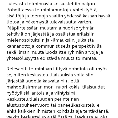
Tulevasta toiminnasta keskusteltiin paljon.
Pohdittaessa toimintamuotoja, yhteistyötä,
sisältöjä ja teemoja saatiin yhdessä kasaan hyvää
tietoa ja näkemystä tulevaisuutta varten.
Pääpiirteissään muutamia nuorisoryhmän
tehtäviä on järjestää ja osallistua erilaisiin
mielenosoituksiin ja -ilmauksiin, julkaista
kannanottoja kommunistisella perspektiivillä
sekä ilman muuta luoda itse ryhmän arvoja ja
yhteisöllisyyttä edistävää muuta toimintaa.
Relevantti toimintaan liittyvä pohdinta oli myös
se, miten keskustelutilaisuuksia voitaisiin
järjestää uudella kaavalla niin, että
mahdollisimman moni nuori kokisi tilaisuudet
hyödyllisiä, antoisia ja viihtyisinä.
Keskustelutilaisuuden perinteinen
alustuspuheenvuoro tai paneelikeskustelu ei
ehkä kaikkien ihmisten kohdalla aja tehtäväänsä,
vaikka keskustelun sisällössä tai laadussa ei olisi