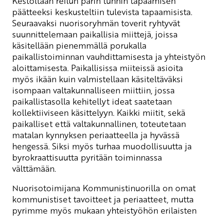
Kestoltaan reilun parin tunnin tapaamisen
päätteeksi keskusteltiin tulevista tapaamisista.
Seuraavaksi nuorisoryhmän toverit ryhtyvät
suunnittelemaan paikallisia miittejä, joissa
käsitellään pienemmällä porukalla
paikallistoiminnan vauhdittamisesta ja yhteistyön
aloittamisesta. Paikallisissa miiteissä asioita
myös ikään kuin valmistellaan käsiteltäväksi
isompaan valtakunnalliseen miittiin, jossa
paikallistasolla kehitellyt ideat saatetaan
kollektiiviseen käsittelyyn. Kaikki miitit, sekä
paikalliset että valtakunnallinen, toteutetaan
matalan kynnyksen periaatteella ja hyvässä
hengessä. Siksi myös turhaa muodollisuutta ja
byrokraattisuutta pyritään toiminnassa
välttämään.
Nuorisotoimijana Kommunistinuorilla on omat
kommunistiset tavoitteet ja periaatteet, mutta
pyrimme myös mukaan yhteistyöhön erilaisten