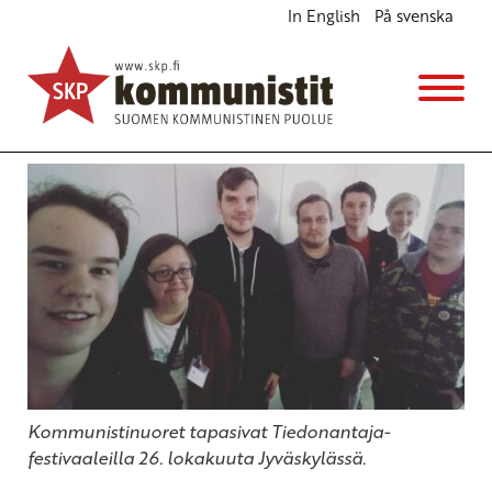
In English
På svenska
Kannanottoa, yhteistyötä ja ratkaisuja
Ajankohtaista
Avainsanat:
Kommunistinuoret
,
nuoriso
,
tapahtumat
8.11.2019 - 13:48
SKP
Kommunistinuoret tapasivat Tiedonantaja-
festivaaleilla 26. lokakuuta Jyväskylässä.