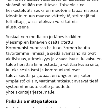
sinänsä mitään moitittavaa. Toisenlaisina
keskustelutilaisuuksien muotoina tapaamisessa
ideoitiin muun muassa väittelyitä, striimejä tai
leffailtoja, joissa elokuva voisi toimia
alustuksena.
Sosiaalinen media on jo lähes kaikkien
yleisimpien kanavien osalta otettu
Kommunistinuorissa haltuun. Somen kautta
tavoitamme ihmisiä ja siellä avainsanoina ovat
aktiivisuus, ytimekkyys ja visuaalisuus. Julkaisujen
tulee herättää kiinnostusta ja välittää kuvaa siitä,
kuinka sosialismi ja kommunismi ovat
tulevaisuutta ja globaalien ongelmien, kuten
ympäristökriisin, vaatimat ratkaisut avaavat tietä
systeeminmuutokselle ja uudelle
yhteiskuntajärjestelmälle.
Paikallisia miittejä tulossa