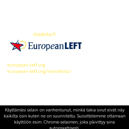
Yhteystiedot
SKP:n toimisto
Osoite: Viljatie 4 B 3. kerros, 00700 Helsinki
Puh: 045 7834 1346
Sähköposti:
skp
@skp.fi
SKP on Euroopan Vasemmistopuolueen jäsen.
european-left.org
european-left.org/manifesto/
Copyright 2026 © SKP
|
Tietosuojaseloste