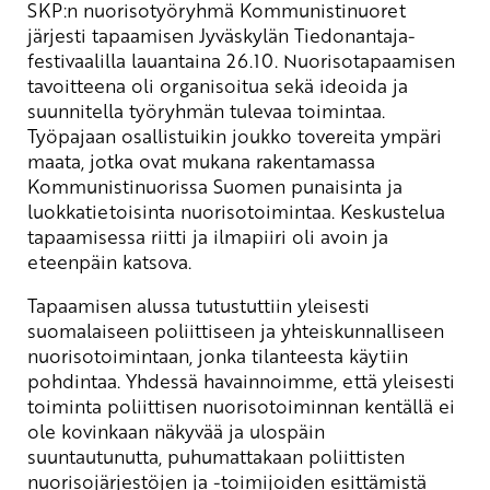
SKP:n nuorisotyöryhmä Kommunistinuoret
järjesti tapaamisen Jyväskylän Tiedonantaja-
festivaalilla lauantaina 26.10. Nuorisotapaamisen
tavoitteena oli organisoitua sekä ideoida ja
suunnitella työryhmän tulevaa toimintaa.
Työpajaan osallistuikin joukko tovereita ympäri
maata, jotka ovat mukana rakentamassa
Kommunistinuorissa Suomen punaisinta ja
luokkatietoisinta nuorisotoimintaa. Keskustelua
tapaamisessa riitti ja ilmapiiri oli avoin ja
eteenpäin katsova.
Tapaamisen alussa tutustuttiin yleisesti
suomalaiseen poliittiseen ja yhteiskunnalliseen
nuorisotoimintaan, jonka tilanteesta käytiin
pohdintaa. Yhdessä havainnoimme, että yleisesti
toiminta poliittisen nuorisotoiminnan kentällä ei
ole kovinkaan näkyvää ja ulospäin
suuntautunutta, puhumattakaan poliittisten
nuorisojärjestöjen ja -toimijoiden esittämistä