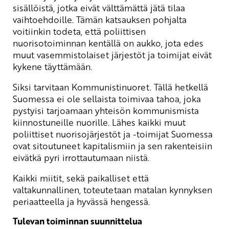
sisällöistä, jotka eivät välttämättä jätä tilaa
vaihtoehdoille. Tämän katsauksen pohjalta
voitiinkin todeta, että poliittisen
nuorisotoiminnan kentällä on aukko, jota edes
muut vasemmistolaiset järjestöt ja toimijat eivät
kykene täyttämään.
Siksi tarvitaan Kommunistinuoret. Tällä hetkellä
Suomessa ei ole sellaista toimivaa tahoa, joka
pystyisi tarjoamaan yhteisön kommunismista
kiinnostuneille nuorille. Lähes kaikki muut
poliittiset nuorisojärjestöt ja -toimijat Suomessa
ovat sitoutuneet kapitalismiin ja sen rakenteisiin
eivätkä pyri irrottautumaan niistä.
Kaikki miitit, sekä paikalliset että
valtakunnallinen, toteutetaan matalan kynnyksen
periaatteella ja hyvässä hengessä.
Tulevan toiminnan suunnittelua