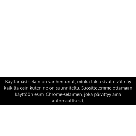
Yhteystiedot
SKP:n toimisto
Osoite: Viljatie 4 B 3. kerros, 00700 Helsinki
Puh: 045 7834 1346
Sähköposti:
skp
@skp.fi
SKP on Euroopan Vasemmistopuolueen jäsen.
european-left.org
european-left.org/manifesto/