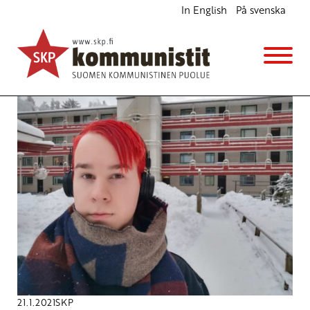
In English
På svenska
Lyhyempi työaika - Helsinki-seminaari / Shorter
Working Time - Helsinki Seminar
21.1.2021
SKP