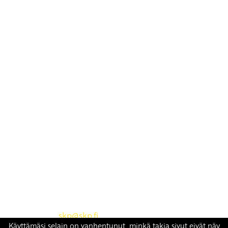
Yhteystiedot
SKP:n toimisto
Osoite: Viljatie 4 B 3. kerros, 00700 Helsinki
Puh: 045 7834 1346
Sähköposti:
skp
@skp.fi