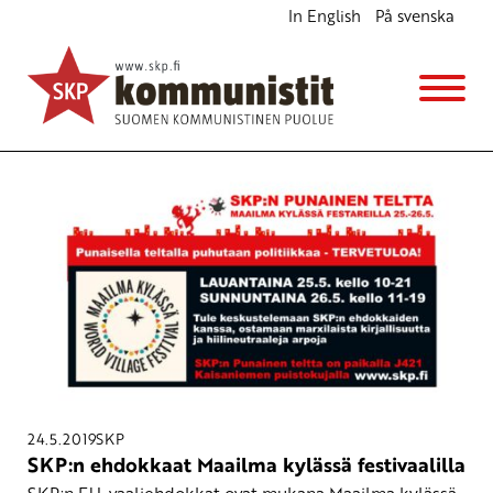
In English
På svenska
Eurovaalit 2019
24.5.2019
SKP
SKP:n ehdokkaat Maailma kylässä festivaalilla
SKP:n EU-vaaliehdokkat ovat mukana Maailma kylässä