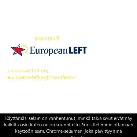
Yhteystiedot
SKP:n toimisto
Osoite: Viljatie 4 B 3. kerros, 00700 Helsinki
Puh: 045 7834 1346
Sähköposti:
skp
@skp.fi
SKP on Euroopan Vasemmistopuolueen jäsen.
european-left.org
european-left.org/manifesto/
Copyright 2026 © SKP
|
Tietosuojaseloste