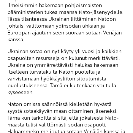
ilmeisimmin hakemaan pohjoismaisten
pääministerien tukea maansa Nato-jäsenyydelle.
Tässä tilanteessa Ukrainan liittäminen Natoon
johtaisi välittömään ydinsodan uhkaan ja
Euroopan ajautumiseen suoraan sotaan Venäjän
kanssa.
Ukrainan sotaa on nyt käyty yli vuosi ja kaikkien
osapuolten resursseja on kulunut merkittävästi.
Ukraina on ymmärrettävästi halukas hakemaan
itselleen turvatakuita Naton puolelta ja
vahvistamaan hyökkäysliiton sitoutumista
puolustukseensa. Tämä ei kuitenkaan voi tulla
kyseeseen.
Naton omissa säännöissä kielletään hyvästä
syystä sotaakäyvän maan ottaminen jäseneksi.
Tämä kun tarkoittaisi sitä, että jokaisesta Nato-
maasta tulisi välittömästi sodan osapuoli.
Haluammeko me joutua sotaan Venäjän kanssa ja