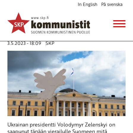
In English
På svenska
Ei Ukrainaakaan Natoon
Ajankohtaista
Kannanotot
Avainsanat:
diplomatia
,
militarismi
,
nato
,
Nato-jäsenyys
,
Putin
,
rauha
,
Suomi
,
Ukraina
,
Venäjä
3.5.2023 - 18:09
SKP
Ukrainan presidentti Volodymyr Zelenskyi on
saapunut tänään vierailulle Suomeen mitä