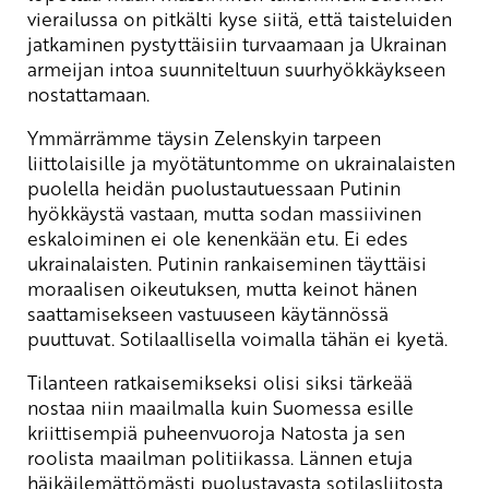
vierailussa on pitkälti kyse siitä, että taisteluiden
jatkaminen pystyttäisiin turvaamaan ja Ukrainan
armeijan intoa suunniteltuun suurhyökkäykseen
nostattamaan.
Ymmärrämme täysin Zelenskyin tarpeen
liittolaisille ja myötätuntomme on ukrainalaisten
puolella heidän puolustautuessaan Putinin
hyökkäystä vastaan, mutta sodan massiivinen
eskaloiminen ei ole kenenkään etu. Ei edes
ukrainalaisten. Putinin rankaiseminen täyttäisi
moraalisen oikeutuksen, mutta keinot hänen
saattamisekseen vastuuseen käytännössä
puuttuvat. Sotilaallisella voimalla tähän ei kyetä.
Tilanteen ratkaisemikseksi olisi siksi tärkeää
nostaa niin maailmalla kuin Suomessa esille
kriittisempiä puheenvuoroja Natosta ja sen
roolista maailman politiikassa. Lännen etuja
häikäilemättömästi puolustavasta sotilasliitosta