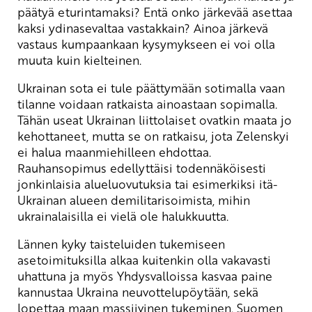
päätyä eturintamaksi? Entä onko järkevää asettaa
kaksi ydinasevaltaa vastakkain? Ainoa järkevä
vastaus kumpaankaan kysymykseen ei voi olla
muuta kuin kielteinen.
Ukrainan sota ei tule päättymään sotimalla vaan
tilanne voidaan ratkaista ainoastaan sopimalla.
Tähän useat Ukrainan liittolaiset ovatkin maata jo
kehottaneet, mutta se on ratkaisu, jota Zelenskyi
ei halua maanmiehilleen ehdottaa.
Rauhansopimus edellyttäisi todennäköisesti
jonkinlaisia alueluovutuksia tai esimerkiksi itä-
Ukrainan alueen demilitarisoimista, mihin
ukrainalaisilla ei vielä ole halukkuutta.
Lännen kyky taisteluiden tukemiseen
asetoimituksilla alkaa kuitenkin olla vakavasti
uhattuna ja myös Yhdysvalloissa kasvaa paine
kannustaa Ukraina neuvottelupöytään, sekä
lopettaa maan massiivinen tukeminen. Suomen