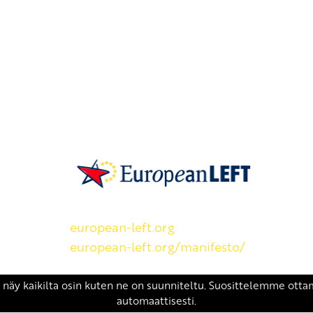
SKP on Euroopan Vasemmistopuolueen j
european-left.org
european-left.org/manifesto/
Copyright 2026 © SKP
|
Tietosuojaseloste