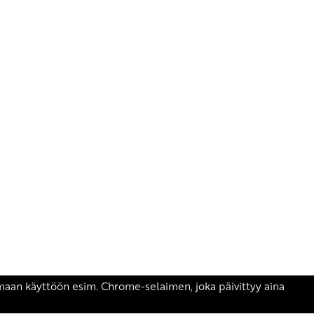
äsen.