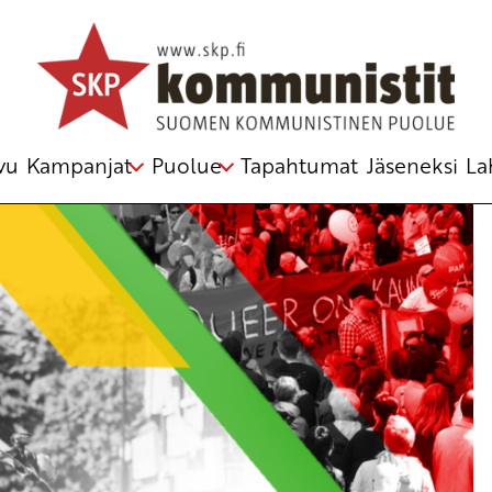
jelma
vu
Kampanjat
Puolue
Tapahtumat
Jäseneksi
La