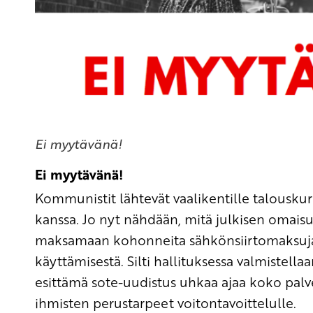
Ei myytävänä!
Ei myytävänä!
Kommunistit lähtevät vaalikentille talouskur
kanssa. Jo nyt nähdään, mitä julkisen omai
maksamaan kohonneita sähkönsiirtomaksuja
käyttämisestä. Silti hallituksessa valmistella
esittämä sote-uudistus uhkaa ajaa koko palve
ihmisten perustarpeet voitontavoittelulle.