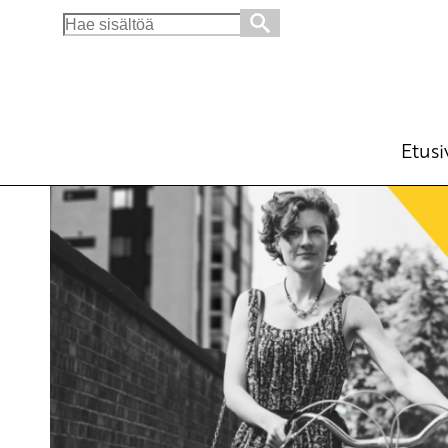
Search
for:
Ei myytävänä!
Ajankohtaista
Avainsanat:
kuntavaalit
,
vaalioh
20.2.2017 - 14:12
SKP
Etusi