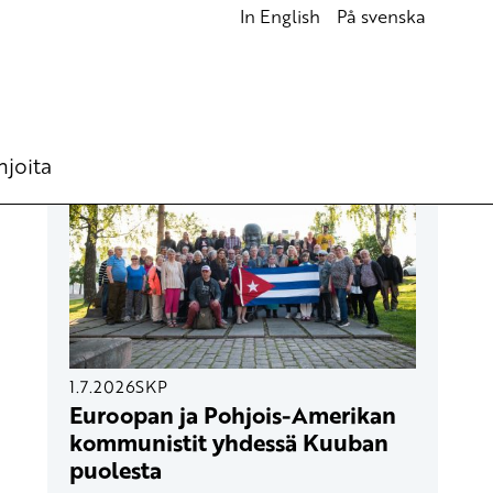
In English
På svenska
UUSIMMAT ARTIKKELIT
hjoita
1.7.2026
SKP
Euroopan ja Pohjois-Amerikan
kommunistit yhdessä Kuuban
puolesta