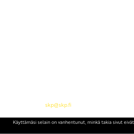
Yhteystiedot
SKP:n toimisto
Osoite: Viljatie 4 B 3. kerros, 00700 Helsinki
Puh: 045 7834 1346
Sähköposti:
skp
@skp.fi