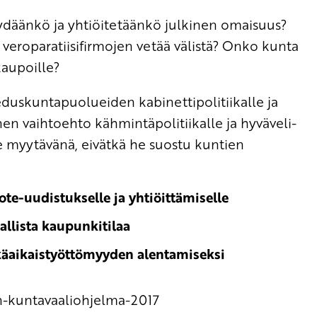
yydäänkö ja yhtiöitetäänkö julkinen omaisuus?
veroparatiisifirmojen vetää välistä? Onko kunta
kaupoille?
duskuntapuolueiden kabinettipolitiikalle ja
linen vaihtoehto kähmintäpolitiikalle ja hyväveli-
 myytävänä, eivätkä he suostu kuntien
sote-uudistukselle ja yhtiöittämiselle
llista kaupunkitilaa
tkäaikaistyöttömyyden alentamiseksi
pn-kuntavaaliohjelma-2017