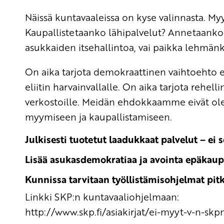
Näissä kuntavaaleissa on kyse valinnasta. M
Kaupallistetaanko lähipalvelut? Annetaanko 
asukkaiden itsehallintoa, vai paikka lehmän
On aika tarjota demokraattinen vaihtoehto e
eliitin harvainvallalle. On aika tarjota rehel
verkostoille. Meidän ehdokkaamme eivät ole
myymiseen ja kaupallistamiseen.
Julkisesti tuotetut laadukkaat palvelut – ei 
Lisää asukasdemokratiaa ja avointa epäkaupa
Kunnissa tarvitaan työllistämisohjelmat pi
Linkki SKP:n kuntavaaliohjelmaan:
http://www.skp.fi/asiakirjat/ei-myyt-v-n-sk