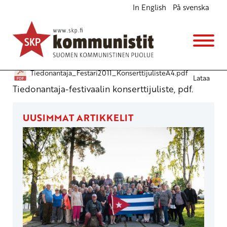
In English
På svenska
Vallan kumouksellinen konsertti
Julkiset materiaalit
9.9.2011 - 19:58
Tiedonantaja_Festari2011_KonserttijulisteA4.pdf
Lataa
Tiedonantaja-festivaalin konserttijuliste, pdf.
UUSIMMAT ARTIKKELIT