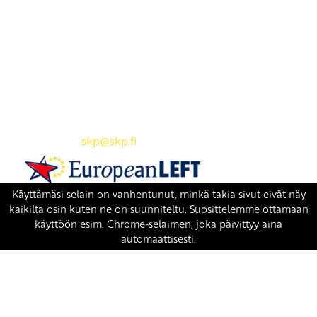
Yhteystiedot
SKP:n toimisto
Osoite: Viljatie 4 B 3. kerros, 00700 Helsinki
Puh: 045 7834 1346
Sähköposti:
skp
@skp.fi
SKP on Euroopan Vasemmistopuolueen jäsen.
european-left.org
european-left.org/manifesto/