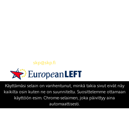
Yhteystiedot
SKP:n toimisto
Osoite: Viljatie 4 B 3. kerros, 00700 Helsinki
Puh: 045 7834 1346
Sähköposti:
skp
@skp.fi
SKP on Euroopan Vasemmistopuolueen jäsen.
european-left.org
european-left.org/manifesto/