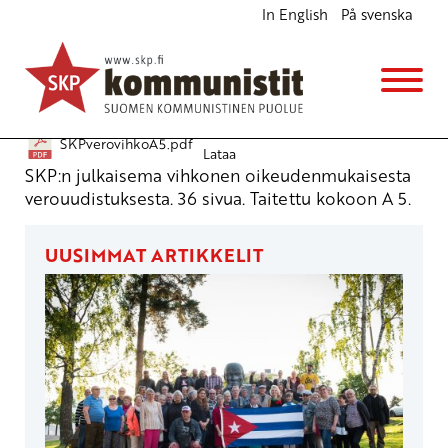
In English
På svenska
Uusi suunta verouudistukselle
Julkiset materiaalit
10.2.2011 - 13:44
SKPverovihkoA5.pdf
Lataa
SKP:n julkaisema vihkonen oikeudenmukaisesta
verouudistuksesta. 36 sivua. Taitettu kokoon A 5.
UUSIMMAT ARTIKKELIT