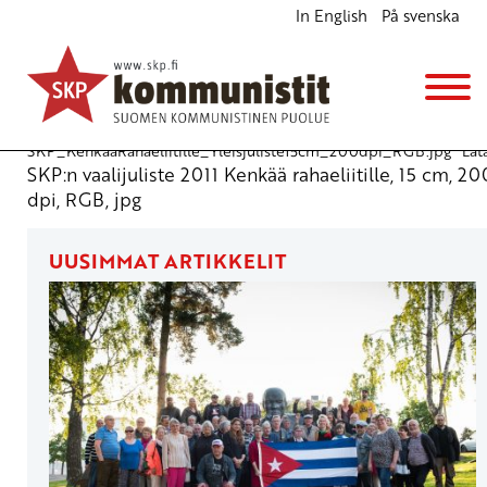
In English
På svenska
SKP:n vaalijuliste 2011
Julkiset materiaalit
22.3.2011 - 17:37
SKP_KenkaaRahaeliitille_Yleisjuliste15cm_200dpi_RGB.jpg
Lat
SKP:n vaalijuliste 2011 Kenkää rahaeliitille, 15 cm, 20
dpi, RGB, jpg
UUSIMMAT ARTIKKELIT