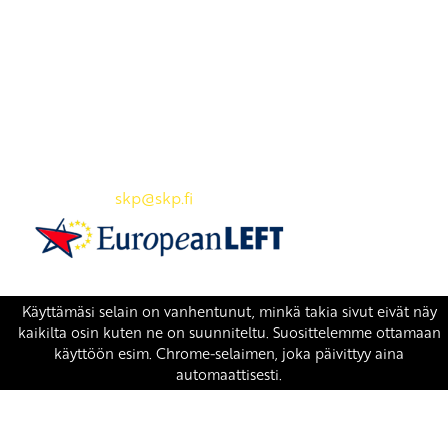
Yhteystiedot
SKP:n toimisto
Osoite: Viljatie 4 B 3. kerros, 00700 Helsinki
Puh: 045 7834 1346
Sähköposti:
skp
@skp.fi
SKP on Euroopan Vasemmistopuolueen jäsen.
european-left.org
european-left.org/manifesto/