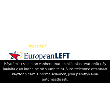
Yhteystiedot
SKP:n toimisto
Osoite: Viljatie 4 B 3. kerros, 00700 Helsinki
Puh: 045 7834 1346
Sähköposti:
skp
@skp.fi
SKP on Euroopan Vasemmistopuolueen jäsen.
european-left.org
european-left.org/manifesto/