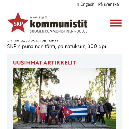
In English
På svenska
SKP:n tähti
Julkiset materiaalit
7.2.2011 - 13:23
SKPtahti_300dpi.jpg
Lataa
SKP:n punainen tähti, painatuksiin, 300 dpi
UUSIMMAT ARTIKKELIT