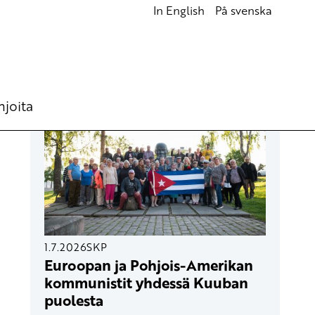
In English
På svenska
UUSIMMAT ARTIKKELIT
hjoita
1.7.2026
SKP
Euroopan ja Pohjois-Amerikan
kommunistit yhdessä Kuuban
puolesta