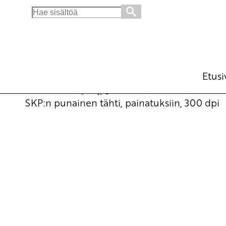
Search
for:
SKP:n tähti
Julkiset materiaalit
7.2.2011 - 13:22
Etusi
SKPtahti_300dpi_1.jpg
Lataa
SKP:n punainen tähti, painatuksiin, 300 dpi