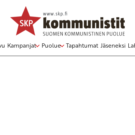
vu
Kampanjat
Puolue
Tapahtumat
Jäseneksi
La