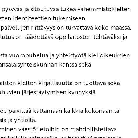
 pysyvää ja sitoutuvaa tukea vähemmistökielten
isten identiteettien tukemiseen.
ipalvelujen riittävyys on turvattava koko maassa.
tus on säädettävä oppilaitosten tehtäväksi ja
ista vuoropuhelua ja yhteistyötä kielioikeuksien
ansalaisyhteiskunnan kanssa sekä
imaisten kielten kirjallisuutta on tuettava sekä
huvien järjestäytymisen kynnyksiä
ulee päivittää kattamaan kaikkia kokonaan tai
ia ja yhtiöitä.
inen väestötietoihin on mahdollistettava.