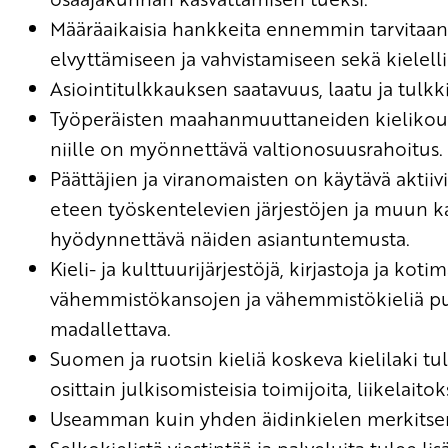
Määräaikaisia hankkeita ennemmin tarvitaan
elvyttämiseen ja vahvistamiseen sekä kielell
Asiointitulkkauksen saatavuus, laatu ja tulkk
Työperäisten maahanmuuttaneiden kielikoulu
niille on myönnettävä valtionosuusrahoitus.
Päättäjien ja viranomaisten on käytävä aktiiv
eteen työskentelevien järjestöjen ja muun k
hyödynnettävä näiden asiantuntemusta.
Kieli- ja kulttuurijärjestöjä, kirjastoja ja kot
vähemmistökansojen ja vähemmistökieliä pu
madallettava.
Suomen ja ruotsin kieliä koskeva kielilaki t
osittain julkisomisteisia toimijoita, liikelaitoks
Useamman kuin yhden äidinkielen merkitsem