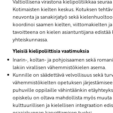
Valtiollisena virastona kielipolitiikkaa seuraa
Kotimaisten kielten keskus. Kotuksen tehtäv
neuvonta ja sanakirjatyö sekä kielenhuoltoon j
koordinoi saamen kielten, viittomakielten 
tavoitteena on kielen asiantuntijana edistä
yhteiskunnassa.
Yleisiä kielipoliittisia vaatimuksia
Inarin-, koltan- ja pohjoisaamen sekä romani-
lakiin virallisen vähemmistökielen asema.
Kunnille on säädettävä velvollisuus sekä turva
vähemmistökielten opetuksen järjestämiseen 
puhuville oppilaille vähintäänkin etäyhteyk
opiskelu on oltava mahdollista myös muuta 
kulttuurillisen ja kielellisen integraation e
osaajakunnan kasvattamisen tueksi.