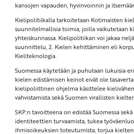
kansojen vapauden, hyvinvoinnin ja itsemää
Kielipolitiikalla tarkoitetaan Kotimaisten ki
suunnitelmallisia toimia, joilla vaikutetaan 
yhteiskunnassa. Kielipolitiikan voi jakaa nel
suunnittelu, 2. Kielen kehittäminen eli korpus
Kieliteknologia.
Suomessa käytetään ja puhutaan lukuisia eri
kielen edistämisen keinot eivät ole tasave
kielipoliittinen ohjelma käsittelee kieliväh
vahvistamista sekä Suomen virallisten kielte
SKP:n tavoitteena on edistää Suomessa sekä
identiteettien turvaamista, tukea työväenluok
ihmisoikeuksien toteutumista, torjua kielten