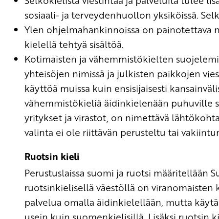
Selkokielistä viestintää ja palveluita tulee lisät
sosiaali- ja terveydenhuollon yksiköissä. Selko
Ylen ohjelmahankinnoissa on painotettava
kielellä tehtyä sisältöä.
Kotimaisten ja vähemmistökielten suojelemis
yhteisöjen nimissä ja julkisten paikkojen vie
käyttöä muissa kuin ensisijaisesti kansainvälis
vähemmistökieliä äidinkielenään puhuville s
yritykset ja virastot, on nimettävä lähtökohta
valinta ei ole riittävän perusteltu tai vakiintu
Ruotsin kieli
Perustuslaissa suomi ja ruotsi määritellään
ruotsinkielisellä väestöllä on viranomaisten 
palvelua omalla äidinkielellään, mutta käyt
usein kuin suomenkielisillä. Lisäksi ruotsin k