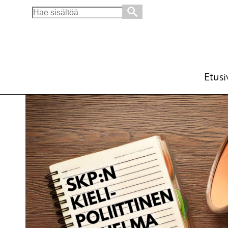
Search
for:
SKP:n kielipoliittinen ohjelma
Julkiset materiaalit
12.12.2024 - 14:39
Etusi