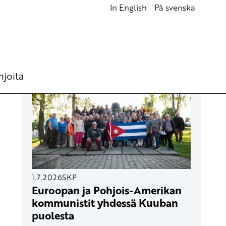
In English
På svenska
UUSIMMAT ARTIKKELIT
hjoita
1.7.2026
SKP
Euroopan ja Pohjois-Amerikan
kommunistit yhdessä Kuuban
puolesta