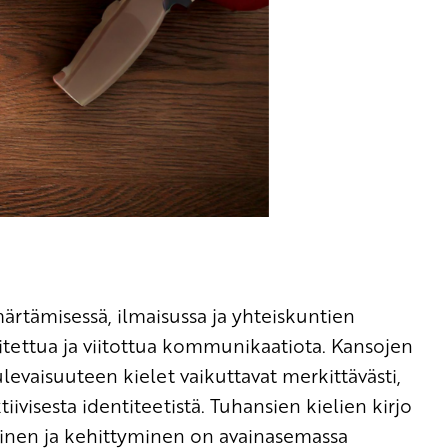
rtämisessä, ilmaisussa ja yhteiskuntien
oitettua ja viitottua kommunikaatiota. Kansojen
levaisuuteen kielet vaikuttavat merkittävästi,
visesta identiteetistä. Tuhansien kielien kirjo
minen ja kehittyminen on avainasemassa