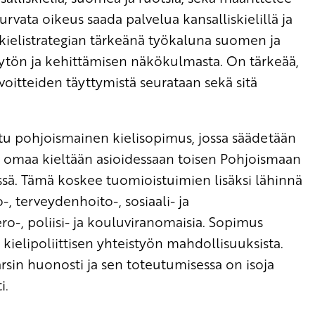
turvata oikeus saada palvelua kansalliskielillä ja
iskielistrategian tärkeänä työkaluna suomen ja
äytön ja kehittämisen näkökulmasta. On tärkeää,
avoitteiden täyttymistä seurataan sekä sitä
tu pohjoismainen kielisopimus, jossa säädetään
 omaa kieltään asioidessaan toisen Pohjoismaan
issä. Tämä koskee tuomioistuimien lisäksi lähinnä
o-, terveydenhoito-, sosiaali- ja
ro-, poliisi- ja kouluviranomaisia. Sopimus
kielipoliittisen yhteistyön mahdollisuuksista.
sin huonosti ja sen toteutumisessa on isoja
i.