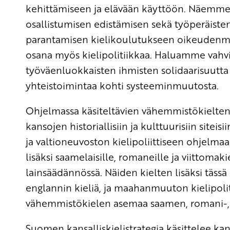
kehittämiseen ja elävään käyttöön. Näem
osallistumisen edistämisen sekä työperäis
parantamisen kielikoulutukseen oikeudenm
osana myös kielipolitiikkaa. Haluamme vahv
työväenluokkaisten ihmisten solidaarisuutta y
yhteistoimintaa kohti systeeminmuutosta.
Ohjelmassa käsiteltävien vähemmistökielten 
kansojen historiallisiin ja kulttuurisiin site
ja valtioneuvoston kielipoliittiseen ohjelmaa
lisäksi saamelaisille, romaneille ja viittomaki
lainsäädännössä. Näiden kielten lisäksi tässä
englannin kieliä, ja maahanmuuton kielipoliti
vähemmistökielen asemaa saamen, romani-, ka
Suomen kansalliskielistrategia käsittelee kans