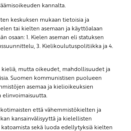
räämisoikeuden kannalta.
elten keskuksen mukaan tietoisia ja
kielen tai kielten asemaan ja käyttöalaan
jään osaan: 1. Kielen aseman eli statuksen
suunnittelu, 3. Kielikoulutuspolitiikka ja 4.
 kieliä, mutta oikeudet, mahdollisuudet ja
rtaisia. Suomen kommunistisen puolueen
emmistöjen asemaa ja kielioikeuksien
n elinvoimaisuutta.
 kotimaisten että vähemmistökielten ja
an kansainvälisyyttä ja kielellisten
 katoamista sekä luoda edellytyksiä kielten