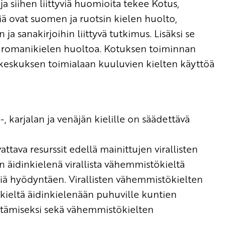
 ja siihen liittyviä huomioita tekee Kotus,
iä ovat suomen ja ruotsin kielen huolto,
a sanakirjoihin liittyvä tutkimus. Lisäksi se
ja romanikielen huoltoa. Kotuksen toiminnan
ä keskuksen toimialaan kuuluvien kielten käyttöä
, karjalan ja venäjän kielille on säädettävä
ttava resurssit edellä mainittujen virallisten
äidinkielenä virallista vähemmistökieltä
siä hyödyntäen. Virallisten vähemmistökielten
kieltä äidinkielenään puhuville kuntien
distämiseksi sekä vähemmistökielten