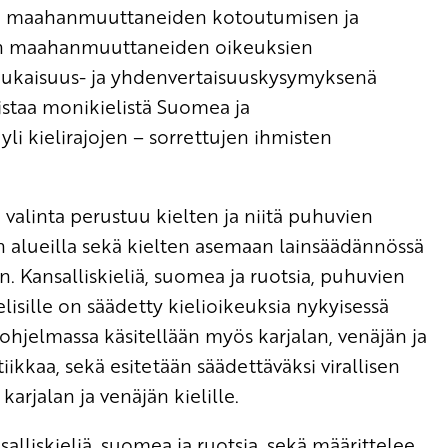
me maahanmuuttaneiden kotoutumisen ja
ten maahanmuuttaneiden oikeuksien
ukaisuus- ja yhdenvertaisuuskysymyksenä
istaa monikielistä Suomea ja
li kielirajojen – sorrettujen ihmisten
valinta perustuu kielten ja niitä puhuvien
isiin alueilla sekä kielten asemaan lainsäädännössä
n. Kansalliskieliä, suomea ja ruotsia, puhuvien
elisille on säädetty kielioikeuksia nykyisessä
 ohjelmassa käsitellään myös karjalan, venäjän ja
ikkaa, sekä esitetään säädettäväksi virallisen
rjalan ja venäjän kielille.
alliskieliä, suomea ja ruotsia, sekä määrittelee