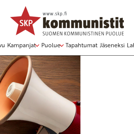
vu
Kampanjat
Puolue
Tapahtumat
Jäseneksi
La