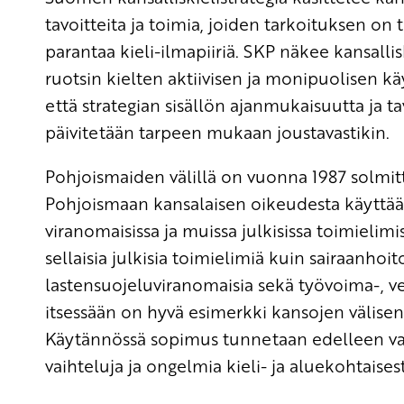
tavoitteita ja toimia, joiden tarkoituksen on 
parantaa kieli-ilmapiiriä. SKP näkee kansall
ruotsin kielten aktiivisen ja monipuolisen k
että strategian sisällön ajanmukaisuutta ja t
päivitetään tarpeen mukaan joustavastikin.
Pohjoismaiden välillä on vuonna 1987 solmit
Pohjoismaan kansalaisen oikeudesta käyttää
viranomaisissa ja muissa julkisissa toimielim
sellaisia julkisia toimielimiä kuin sairaanhoit
lastensuojeluviranomaisia sekä työvoima-, ve
itsessään on hyvä esimerkki kansojen välisen 
Käytännössä sopimus tunnetaan edelleen var
vaihteluja ja ongelmia kieli- ja aluekohtaisest