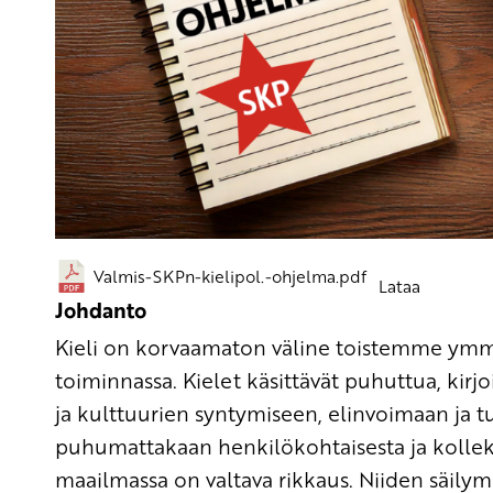
Valmis-SKPn-kielipol.-ohjelma.pdf
Lataa
Johdanto
Kieli on korvaamaton väline toistemme ymmä
toiminnassa. Kielet käsittävät puhuttua, kirj
ja kulttuurien syntymiseen, elinvoimaan ja tu
puhumattakaan henkilökohtaisesta ja kollektii
maailmassa on valtava rikkaus. Niiden säily