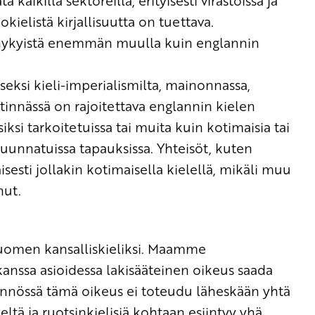
ä kaikilla sektoreilla, erityisesti virastoissa ja
kielistä kirjallisuutta on tuettava.
 nykyistä enemmän muulla kuin englannin
eksi kieli-imperialismilta, mainonnassa,
stinnässä on rajoitettava englannin kielen
iksi tarkoitetuissa tai muita kuin kotimaisia tai
uunnatuissa tapauksissa. Yhteisöt, kuten
isesti jollakin kotimaisella kielellä, mikäli muu
nut.
 Suomen kansalliskieliksi. Maamme
kanssa asioidessa lakisääteinen oikeus saada
ännössä tämä oikeus ei toteudu läheskään yhtä
ieltä ja ruotsinkielisiä kohtaan esiintyy yhä