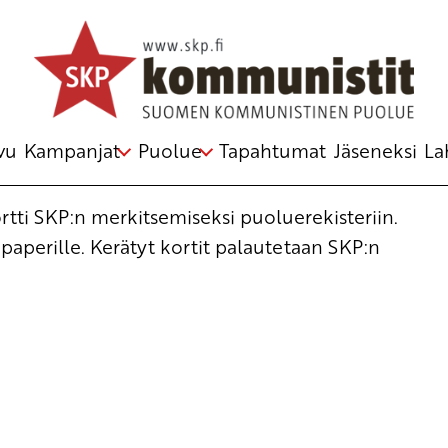
vu
Kampanjat
Puolue
Tapahtumat
Jäseneksi
La
tti SKP:n merkitsemiseksi puoluerekisteriin.
paperille. Kerätyt kortit palautetaan SKP:n