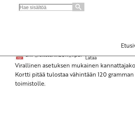
Search
for:
SKP:n kannattajakortti
Julkiset materiaalit
1.6.2011 - 15:10
Etusi
SKP_rekisteriin2011_1.pdf
Lataa
Virallinen asetuksen mukainen kannattajakor
Kortti pitää tulostaa vähintään 120 gramman 
toimistolle.