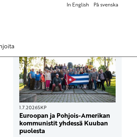
In English
På svenska
UUSIMMAT ARTIKKELIT
hjoita
1.7.2026
SKP
Euroopan ja Pohjois-Amerikan
kommunistit yhdessä Kuuban
puolesta