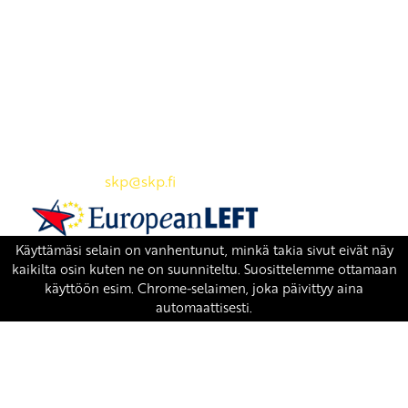
Yhteystiedot
SKP:n toimisto
Osoite: Viljatie 4 B 3. kerros, 00700 Helsinki
Puh: 045 7834 1346
Sähköposti:
skp
@skp.fi
SKP on Euroopan Vasemmistopuolueen jäsen.
european-left.org
european-left.org/manifesto/