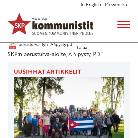
In English
På svenska
Perusturva-aloite lyhyesti
Julkiset materiaalit
10.4.2011 - 16:19
perusturva_lyh_A4pysty.pdf
Lataa
SKP:n perusturva-aloite, A 4 pysty, PDF
UUSIMMAT ARTIKKELIT