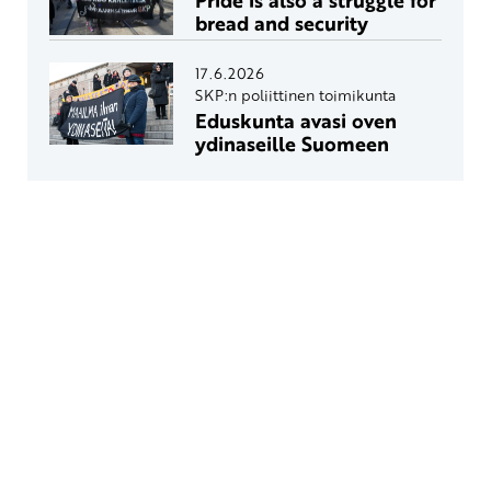
Pride is also a struggle for
bread and security
17.6.2026
SKP:n poliittinen toimikunta
Eduskunta avasi oven
ydinaseille Suomeen
Yhteystiedot
SKP:n toimisto