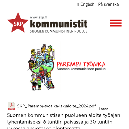
In English
På svenska
Parempi työaika -lakialoite
Julkiset materiaalit
2.5.2024 - 11:50
SKP_Parempi-tyoaika-lakialoite_2024.pdf
Lataa
Suomen kommunistisen puolueen aloite työajan
lyhentämiseksi 6 tuntiin päivässä ja 30 tuntiin
viikossa ansiotasoa alentamatta.