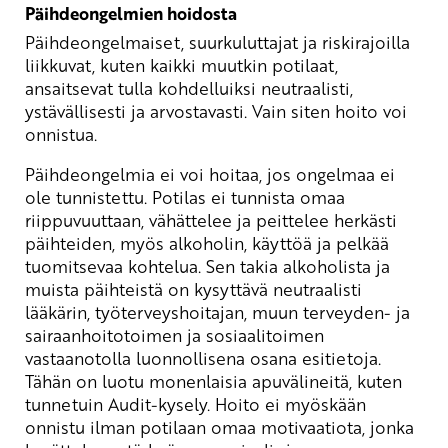
Päihdeongelmien hoidosta
Päihdeongelmaiset, suurkuluttajat ja riskirajoilla
liikkuvat, kuten kaikki muutkin potilaat,
ansaitsevat tulla kohdelluiksi neutraalisti,
ystävällisesti ja arvostavasti. Vain siten hoito voi
onnistua.
Päihdeongelmia ei voi hoitaa, jos ongelmaa ei
ole tunnistettu. Potilas ei tunnista omaa
riippuvuuttaan, vähättelee ja peittelee herkästi
päihteiden, myös alkoholin, käyttöä ja pelkää
tuomitsevaa kohtelua. Sen takia alkoholista ja
muista päihteistä on kysyttävä neutraalisti
lääkärin, työterveyshoitajan, muun terveyden- ja
sairaanhoitotoimen ja sosiaalitoimen
vastaanotolla luonnollisena osana esitietoja.
Tähän on luotu monenlaisia apuvälineitä, kuten
tunnetuin Audit-kysely. Hoito ei myöskään
onnistu ilman potilaan omaa motivaatiota, jonka