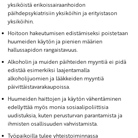
yksiköistä erikoissairaanhoidon
päihdepsykiatrisiin yksiköihin ja erityistason
yksiköihin.
Hoitoon hakeutumisen edistämiseksi poistetaan
huumeiden käytön ja pienien määrien
hallussapidon rangaistavuus.
Alkoholin ja muiden päihteiden myyntiä ei pidä
edistää esimerkiksi laajentamalla
alkoholijuomien ja lääkkeiden myyntiä
päivittäistavarakaupoissa.
Huumeiden haittojen ja käytön vähentäminen
edellyttää myös monia sosiaalipoliittisia
uudistuksia, kuten perusturvan parantamista ja
ihmisten osallisuuden vahvistamista.
Työpaikoilla tulee yhteistoiminnassa