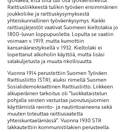
Raittiusliikkeestä tulikin työväen ensimmäinen
joukkoliike ja raittiuskysymyksestä
yhteiskunnallinen työväenkysymys. Kaikki
raittiusjärjestöt vaativat Suomeen kieltolakia jo
1800-luvun loppupuolelta. Lopulta se saatiin
voimaan v. 1919, mutta kumottiin
kansanäänestyksellä v. 1932. Kieltolaki ei
lopettanut alkoholin käyttöä, mutta lisäsi
salakuljetusta ja muuta rikollisuutta.
Vuonna 1914 perustettiin Suomen Työväen
Raittiusliitto (STR), aluksi nimellä Suomen
Sosialidemokraattinen Raittiusliitto. Liikkeen
alkuperäinen tarkoitus oli ”luokkataistelun
pohjalla seisten vastustaa juovutusjuomien
käyttämistä ravinto- ja nautintoaineena sekä
muuten toteuttaa raittiusaatetta
yhteiskuntaelämässä”. Vuonna 1930 STR
lakkautettiin kommunistilakien perusteella.