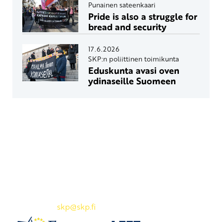
Punainen sateenkaari
Pride is also a struggle for
bread and security
17.6.2026
SKP:n poliittinen toimikunta
Eduskunta avasi oven
ydinaseille Suomeen
Yhteystiedot
SKP:n toimisto
Osoite: Viljatie 4 B 3. kerros, 00700 Helsinki
Puh: 045 7834 1346
Sähköposti:
skp
@skp.fi