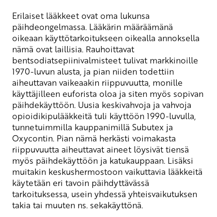
Erilaiset lääkkeet ovat oma lukunsa
päihdeongelmassa. Lääkärin määräämänä
oikeaan käyttötarkoitukseen oikealla annoksella
nämä ovat laillisia. Rauhoittavat
bentsodiatsepiinivalmisteet tulivat markkinoille
1970-luvun alusta, ja pian niiden todettiin
aiheuttavan vaikeaakin riippuvuutta, monille
käyttäjilleen euforista oloa ja siten myös sopivan
päihdekäyttöön. Uusia keskivahvoja ja vahvoja
opioidikipulääkkeitä tuli käyttöön 1990-luvulla,
tunnetuimmilla kauppanimillä Subutex ja
Oxycontin. Pian nämä herkästi voimakasta
riippuvuutta aiheuttavat aineet löysivät tiensä
myös päihdekäyttöön ja katukauppaan. Lisäksi
muitakin keskushermostoon vaikuttavia lääkkeitä
käytetään eri tavoin päihdyttävässä
tarkoituksessa, usein yhdessä yhteisvaikutuksen
takia tai muuten ns. sekakäyttönä.