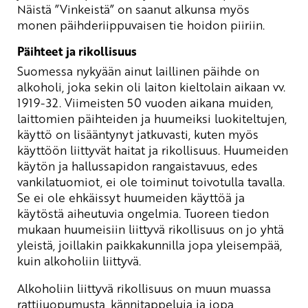
Näistä ”Vinkeistä” on saanut alkunsa myös
monen päihderiippuvaisen tie hoidon piiriin.
Päihteet ja rikollisuus
Suomessa nykyään ainut laillinen päihde on
alkoholi, joka sekin oli laiton kieltolain aikaan vv.
1919-32. Viimeisten 50 vuoden aikana muiden,
laittomien päihteiden ja huumeiksi luokiteltujen,
käyttö on lisääntynyt jatkuvasti, kuten myös
käyttöön liittyvät haitat ja rikollisuus. Huumeiden
käytön ja hallussapidon rangaistavuus, edes
vankilatuomiot, ei ole toiminut toivotulla tavalla.
Se ei ole ehkäissyt huumeiden käyttöä ja
käytöstä aiheutuvia ongelmia. Tuoreen tiedon
mukaan huumeisiin liittyvä rikollisuus on jo yhtä
yleistä, joillakin paikkakunnilla jopa yleisempää,
kuin alkoholiin liittyvä.
Alkoholiin liittyvä rikollisuus on muun muassa
rattijuopumusta, kännitappeluja ja jopa