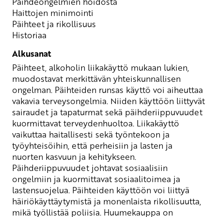
Päihdeongelmien hoidosta
Haittojen minimointi
Päihteet ja rikollisuus
Historiaa
Alkusanat
Päihteet, alkoholin liikakäyttö mukaan lukien,
muodostavat merkittävän yhteiskunnallisen
ongelman. Päihteiden runsas käyttö voi aiheuttaa
vakavia terveysongelmia. Niiden käyttöön liittyvät
sairaudet ja tapaturmat sekä päihderiippuvuudet
kuormittavat terveydenhuoltoa. Liikakäyttö
vaikuttaa haitallisesti sekä työntekoon ja
työyhteisöihin, että perheisiin ja lasten ja
nuorten kasvuun ja kehitykseen.
Päihderiippuvuudet johtavat sosiaalisiin
ongelmiin ja kuormittavat sosiaalitoimea ja
lastensuojelua. Päihteiden käyttöön voi liittyä
häiriökäyttäytymistä ja monenlaista rikollisuutta,
mikä työllistää poliisia. Huumekauppa on