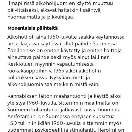
ilmapiirissä alkoholijuomien käyttö muuttuu
päivittäiseksi, alkavat haitatkin lisääntyä,
huomaamatta ja pikkuhiljaa.
Monenlaisia päihteitä
Alkoholi oli aina 1960-luvulle saakka käytännössä
ainut laajassa käytössä ollut päihde Suomessa.
Edelleen se on eniten käytetty ja eniten haittoja
aiheuttava päihde sekä myös ainut laillinen.
Keskioluen myynnin vapautumisesta
ruokakauppoihin v. 1969 alkoi alkoholin
kulutuksen kasvu. Nykyään mietoja
alkoholijuomia saa melkein mistä vain.
Kannabiksen laiton maahantuonti ja käyttö alkoi
yleistyä 1960-luvulla. Sittemmin maailmalta on
Suomeen kulkeutunut jatkuvasti uusia huumeita.
Amfetamiini on Suomessa erityisen suosittua.
LSD tuli niin ikään 1960-luvulla, sittemmin myös
uudemmat psykedeelit ja stimulantit. Heroiini on