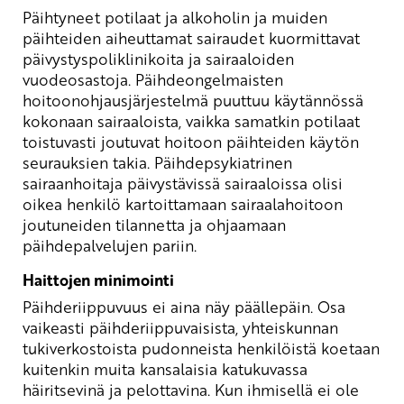
Päihtyneet potilaat ja alkoholin ja muiden
päihteiden aiheuttamat sairaudet kuormittavat
päivystyspoliklinikoita ja sairaaloiden
vuodeosastoja. Päihdeongelmaisten
hoitoonohjausjärjestelmä puuttuu käytännössä
kokonaan sairaaloista, vaikka samatkin potilaat
toistuvasti joutuvat hoitoon päihteiden käytön
seurauksien takia. Päihdepsykiatrinen
sairaanhoitaja päivystävissä sairaaloissa olisi
oikea henkilö kartoittamaan sairaalahoitoon
joutuneiden tilannetta ja ohjaamaan
päihdepalvelujen pariin.
Haittojen minimointi
Päihderiippuvuus ei aina näy päällepäin. Osa
vaikeasti päihderiippuvaisista, yhteiskunnan
tukiverkostoista pudonneista henkilöistä koetaan
kuitenkin muita kansalaisia katukuvassa
häiritsevinä ja pelottavina. Kun ihmisellä ei ole