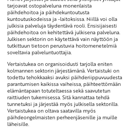
tarjoavat ostopalveluna monenlaista
päihdehoitoa ja päihdekuntoutusta
kuntoutuskodeissa ja -laitoksissa. Niillä voi olla
julkisia palveluja täydentävä rooli. Ensisijaisesti
päihdehoitoa on kehitettävä julkisena palveluna.
Julkisen sektorin on käytettävä vain näyttöön ja
tutkittuun tietoon perustuvia hoitomenetelmiä
soveltavia palveluntuottajia.
Vertaistukea on organisoidusti tarjolla eniten
kolmannen sektorin järjestämänä. Vertaistuki on
todettu tehokkaaksi avuksi päihderiippuvuudesta
parantumisen kaikissa vaiheissa, päihteettömään
elämäntapaan totuteltaessa sekä saavutetun
raittiuden tukemisessa. Sitä kannattaa tehdä
tunnetuksi ja järjestää myös julkisella sektorilla.
Vertaistukea on oltava saatavilla myös
päihdeongelmaisten perheenjäsenille ja muille
läheisille.