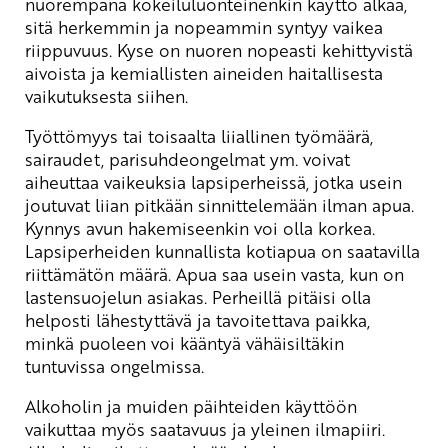
nuorempana kokeiluluonteinenkin käyttö alkaa,
sitä herkemmin ja nopeammin syntyy vaikea
riippuvuus. Kyse on nuoren nopeasti kehittyvistä
aivoista ja kemiallisten aineiden haitallisesta
vaikutuksesta siihen.
Työttömyys tai toisaalta liiallinen työmäärä,
sairaudet, parisuhdeongelmat ym. voivat
aiheuttaa vaikeuksia lapsiperheissä, jotka usein
joutuvat liian pitkään sinnittelemään ilman apua.
Kynnys avun hakemiseenkin voi olla korkea.
Lapsiperheiden kunnallista kotiapua on saatavilla
riittämätön määrä. Apua saa usein vasta, kun on
lastensuojelun asiakas. Perheillä pitäisi olla
helposti lähestyttävä ja tavoitettava paikka,
minkä puoleen voi kääntyä vähäisiltäkin
tuntuvissa ongelmissa.
Alkoholin ja muiden päihteiden käyttöön
vaikuttaa myös saatavuus ja yleinen ilmapiiri.