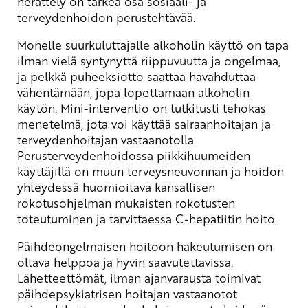
herättely on tärkeä osa sosiaali- ja
terveydenhoidon perustehtävää.
Monelle suurkuluttajalle alkoholin käyttö on tapa
ilman vielä syntynyttä riippuvuutta ja ongelmaa,
ja pelkkä puheeksiotto saattaa havahduttaa
vähentämään, jopa lopettamaan alkoholin
käytön. Mini-interventio on tutkitusti tehokas
menetelmä, jota voi käyttää sairaanhoitajan ja
terveydenhoitajan vastaanotolla.
Perusterveydenhoidossa piikkihuumeiden
käyttäjillä on muun terveysneuvonnan ja hoidon
yhteydessä huomioitava kansallisen
rokotusohjelman mukaisten rokotusten
toteutuminen ja tarvittaessa C-hepatiitin hoito.
Päihdeongelmaisen hoitoon hakeutumisen on
oltava helppoa ja hyvin saavutettavissa.
Lähetteettömät, ilman ajanvarausta toimivat
päihdepsykiatrisen hoitajan vastaanotot