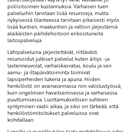
poliisitoimen kustannuksia. Varhaisen tuen
palveluihin tarvitaan lisää resursseja, mutta
nykyisessä tilanteessa tarvitaan pikaisesti myös
lisää kuntien, maakuntien ja valtion järjestämiä
alaikäisten päihdehoitoon erikoistuneita
laitospalveluja.
Lähipalveluina järjestettävät, riittävästi
resursoidut julkiset palvelut kuten äitiys -ja
lastenneuvolat, varhaiskasvatus, koulu ja sen
aamu- ja iltapäivätoiminta toimivat
lapsiperheiden tukena ja apuna. Niiden
henkilöstö on avainasemassa niin valistustyössä,
kuin ongelmien havaitsemisessa ja varhaisessa
puuttumisessa. Luottamuksellisen suhteen
syntyminen vaatii aikaa, ja siksi on tärkeää, että
henkilöstömitoitukset palveluissa ovat
kohdallaan.
Lapsille ja nuorille tulee taata mahdollisuus edes