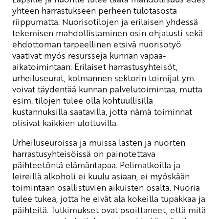
yhteen harrastukseen perheen tulotasosta
riippumatta. Nuorisotilojen ja erilaisen yhdessä
tekemisen mahdollistaminen osin ohjatusti sekä
ehdottoman tarpeellinen etsivä nuorisotyö
vaativat myös resursseja kunnan vapaa-
aikatoimintaan. Erilaiset harrastusyhteisöt,
urheiluseurat, kolmannen sektorin toimijat ym.
voivat täydentää kunnan palvelutoimintaa, mutta
esim. tilojen tulee olla kohtuullisilla
kustannuksilla saatavilla, jotta nämä toiminnat
olisivat kaikkien ulottuvilla.
Urheiluseuroissa ja muissa lasten ja nuorten
harrastusyhteisöissä on painotettava
päihteetöntä elämäntapaa. Pelimatkoilla ja
leireillä alkoholi ei kuulu asiaan, ei myöskään
toimintaan osallistuvien aikuisten osalta. Nuoria
tulee tukea, jotta he eivät ala kokeilla tupakkaa ja
päihteitä. Tutkimukset ovat osoittaneet, että mitä