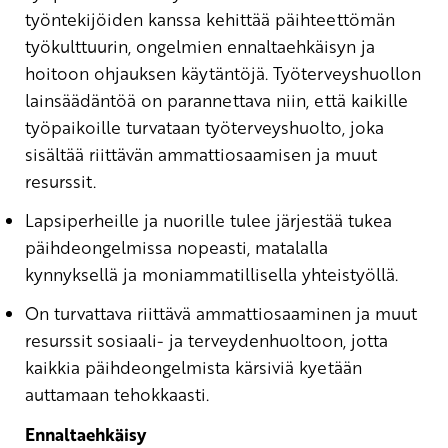
työntekijöiden kanssa kehittää päihteettömän
työkulttuurin, ongelmien ennaltaehkäisyn ja
hoitoon ohjauksen käytäntöjä. Työterveyshuollon
lainsäädäntöä on parannettava niin, että kaikille
työpaikoille turvataan työterveyshuolto, joka
sisältää riittävän ammattiosaamisen ja muut
resurssit.
Lapsiperheille ja nuorille tulee järjestää tukea
päihdeongelmissa nopeasti, matalalla
kynnyksellä ja moniammatillisella yhteistyöllä.
On turvattava riittävä ammattiosaaminen ja muut
resurssit sosiaali- ja terveydenhuoltoon, jotta
kaikkia päihdeongelmista kärsiviä kyetään
auttamaan tehokkaasti.
Ennaltaehkäisy