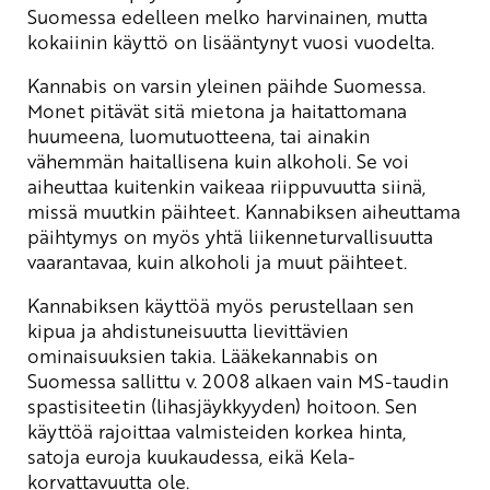
Suomessa edelleen melko harvinainen, mutta
kokaiinin käyttö on lisääntynyt vuosi vuodelta.
Kannabis on varsin yleinen päihde Suomessa.
Monet pitävät sitä mietona ja haitattomana
huumeena, luomutuotteena, tai ainakin
vähemmän haitallisena kuin alkoholi. Se voi
aiheuttaa kuitenkin vaikeaa riippuvuutta siinä,
missä muutkin päihteet. Kannabiksen aiheuttama
päihtymys on myös yhtä liikenneturvallisuutta
vaarantavaa, kuin alkoholi ja muut päihteet.
Kannabiksen käyttöä myös perustellaan sen
kipua ja ahdistuneisuutta lievittävien
ominaisuuksien takia. Lääkekannabis on
Suomessa sallittu v. 2008 alkaen vain MS-taudin
spastisiteetin (lihasjäykkyyden) hoitoon. Sen
käyttöä rajoittaa valmisteiden korkea hinta,
satoja euroja kuukaudessa, eikä Kela-
korvattavuutta ole.