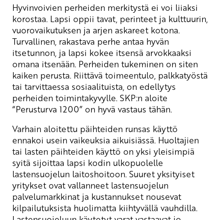
Hyvinvoivien perheiden merkitystä ei voi liiaksi
korostaa. Lapsi oppii tavat, perinteet ja kulttuurin,
vuorovaikutuksen ja arjen askareet kotona.
Turvallinen, rakastava perhe antaa hyvän
itsetunnon, ja lapsi kokee itsensä arvokkaaksi
omana itsenään. Perheiden tukeminen on siten
kaiken perusta. Riittävä toimeentulo, palkkatyöstä
tai tarvittaessa sosiaalituista, on edellytys
perheiden toimintakyvylle. SKP:n aloite
“Perusturva 1200” on hyvä vastaus tähän.
Varhain aloitettu päihteiden runsas käyttö
ennakoi usein vaikeuksia aikuisiässä. Huoltajien
tai lasten päihteiden käyttö on yksi yleisimpiä
syitä sijoittaa lapsi kodin ulkopuolelle
lastensuojelun laitoshoitoon. Suuret yksityiset
yritykset ovat vallanneet lastensuojelun
palvelumarkkinat ja kustannukset nousevat
kilpailutuksista huolimatta kiihtyvällä vauhdilla.
Lastensuojeluun käytetyt varat vastaavat jo