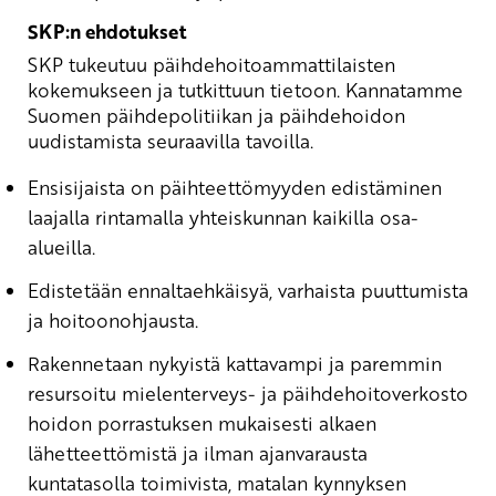
SKP:n ehdotukset
SKP tukeutuu päihdehoitoammattilaisten
kokemukseen ja tutkittuun tietoon. Kannatamme
Suomen päihdepolitiikan ja päihdehoidon
uudistamista seuraavilla tavoilla.
Ensisijaista on päihteettömyyden edistäminen
laajalla rintamalla yhteiskunnan kaikilla osa-
alueilla.
Edistetään ennaltaehkäisyä, varhaista puuttumista
ja hoitoonohjausta.
Rakennetaan nykyistä kattavampi ja paremmin
resursoitu mielenterveys- ja päihdehoitoverkosto
hoidon porrastuksen mukaisesti alkaen
lähetteettömistä ja ilman ajanvarausta
kuntatasolla toimivista, matalan kynnyksen