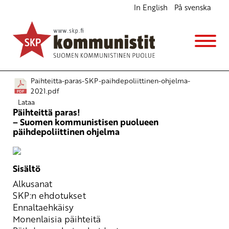
In English
På svenska
Päihteittä paras! – SKP:n päihdepoliittinen
ohjelma
Julkiset materiaalit
3.2.2021 - 8:30
Paihteitta-paras-SKP-paihdepoliittinen-ohjelma-
2021.pdf
Lataa
Päihteittä paras!
– Suomen kommunistisen puolueen
päihdepoliittinen ohjelma
Sisältö
Alkusanat
SKP:n ehdotukset
Ennaltaehkäisy
Monenlaisia päihteitä