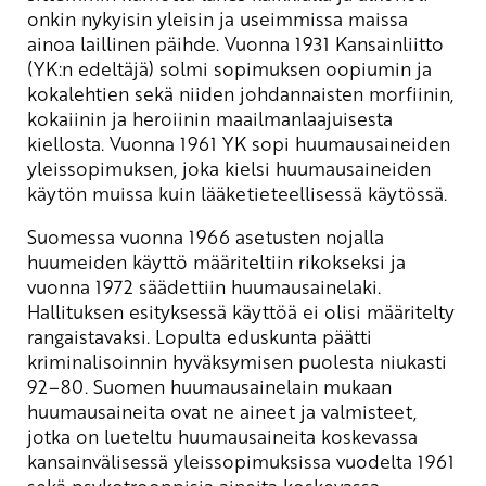
onkin nykyisin yleisin ja useimmissa maissa
ainoa laillinen päihde. Vuonna 1931 Kansainliitto
(YK:n edeltäjä) solmi sopimuksen oopiumin ja
kokalehtien sekä niiden johdannaisten morfiinin,
kokaiinin ja heroiinin maailmanlaajuisesta
kiellosta. Vuonna 1961 YK sopi huumausaineiden
yleissopimuksen, joka kielsi huumausaineiden
käytön muissa kuin lääketieteellisessä käytössä.
Suomessa vuonna 1966 asetusten nojalla
huumeiden käyttö määriteltiin rikokseksi ja
vuonna 1972 säädettiin huumausainelaki.
Hallituksen esityksessä käyttöä ei olisi määritelty
rangaistavaksi. Lopulta eduskunta päätti
kriminalisoinnin hyväksymisen puolesta niukasti
92–80. Suomen huumausainelain mukaan
huumausaineita ovat ne aineet ja valmisteet,
jotka on lueteltu huumausaineita koskevassa
kansainvälisessä yleissopimuksissa vuodelta 1961
sekä psykotrooppisia aineita koskevassa