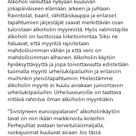
Alkoholi vaikuttaa nykyään kuuluvan
jokapäiväiseen elämään, arkeen ja juhlaan.
Ravintolat, baarit, vähittäiskauppa ja erilaiset
tapahtumien järjestäjät saavat merkittävän osan
tuloistaan alkoholin myynnistä. Myös valmistajille
alkoholi on tuottoisaa liiketoimintaa. Siksi ne
haluavat, että myyntiä rajoitetaan
mahdollisimman vähän ja että vero on
mahdollisimman alhainen. Alkoholin käytön
hyväksyttävyyttä ja jopa toivottavuutta edistetään
tuomalla myynti urheilukilpailuihin ja erilaisiin
muihinkin yleisötapahtumiin. Mielestämme
alkoholin myynti ei kuulu ainakaan junioritason
urheilukilpailuihin. Urheiluseuroille on taattava
riittävä rahoitus ilman alkoholin myyntiäkin.
”Sivistyneen eurooppalaisen” alkoholinkäytön
tavat on niin ikään markkinoitu koteihin.
Perhejuhlat avataan tervetuliaismaljalla,
ruokajuomat kuuluvat asiaan. Jos tässä