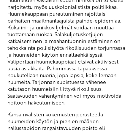
Huumeiden vastaisen sodan nimissä on toisaalta
harjoitettu myös uuskolonialistista politiikkaa.
Huumekauppaan pureutuminen rajoittaisi
parhaiten maailmanlaajuista päihde-epidemiaa.
Kokaiini- ja unikkoviljelmät voidaan muuttaa
tuottamaan ruokaa. Salakuljetusketjujen
katkaiseminen ja maahantuonnin estäminen on
tehokkainta poliisityötä rikollisuuden torjunnassa
ja huumeiden käytön ennaltaehkäisyssä.
Väliportaan huumekauppiaat etsivät aktiivisesti
uusia asiakkaita. Pahimmassa tapauksessa
houkutellaan nuoria, jopa lapsia, kokeilemaan
huumeita. Tarjonnan supistuessa vähenee
katutason huumeisiin liittyvä rikollisuus.
Saatavuuden vähentyminen voi myös motivoida
hoitoon hakeutumiseen.
Kansainvälisten kokemusten perusteella
huumeiden käytön ja pienien määrien
hallussapidon rangaistavuuden poisto eli