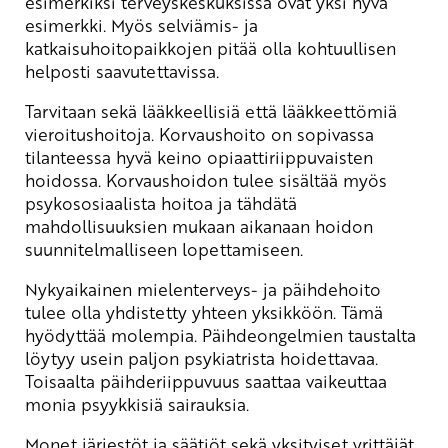
esimerkiksi terveyskeskuksissa ovat yksi hyvä
esimerkki. Myös selviämis- ja
katkaisuhoitopaikkojen pitää olla kohtuullisen
helposti saavutettavissa.
Tarvitaan sekä lääkkeellisiä että lääkkeettömiä
vieroitushoitoja. Korvaushoito on sopivassa
tilanteessa hyvä keino opiaattiriippuvaisten
hoidossa. Korvaushoidon tulee sisältää myös
psykososiaalista hoitoa ja tähdätä
mahdollisuuksien mukaan aikanaan hoidon
suunnitelmalliseen lopettamiseen.
Nykyaikainen mielenterveys- ja päihdehoito
tulee olla yhdistetty yhteen yksikköön. Tämä
hyödyttää molempia. Päihdeongelmien taustalta
löytyy usein paljon psykiatrista hoidettavaa.
Toisaalta päihderiippuvuus saattaa vaikeuttaa
monia psyykkisiä sairauksia.
Monet järjestöt ja säätiöt sekä yksityiset yrittäjät