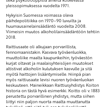
yleissopimuksessa vuodelta 1971.
Nykyisin Suomessa voimassa oleva
päihdepolitiikka on 1970–90 luvuilta ja
huumausainelainsäädäntö vuodelta 2008.
Viimeisin muutos alkoholilainsäädäntöön tehtiin
2018.
Raittiusaate oli alkujaan porvarillista,
fennomaanistakin. Kasvava työväenluokka,
muuttoliike maalta kaupunkeihin, työväestön
kurjat oltavat ja maalaisyhteisöjen muutokset
altistivat alkoholin kulutuksen kasvulle ja sitä
myötä haittojen lisääntymiselle. Niinpä pian
myös raittiusaate levisi nuoren työväenluokan
keskuuteen. Maineikkaan Raittiusyhdistys Koiton
historia on tästä hyvä esimerkki. Koitto oli v. 1883
perustettu porvarillinen yhdistys, mutta siihen
liittyi niin paljon nuorta maalta muuttanutta
työväkeä, että siitä tuli osa työväenliikettä.