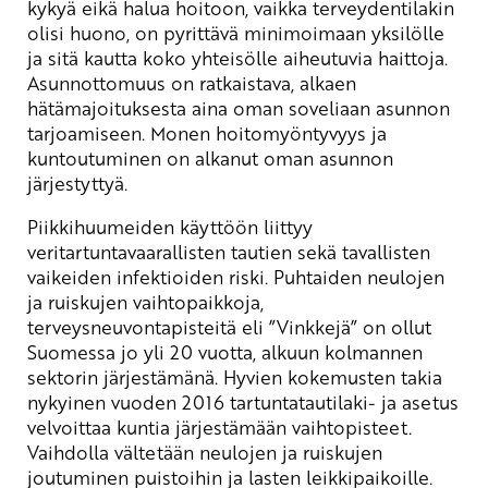
kykyä eikä halua hoitoon, vaikka terveydentilakin
olisi huono, on pyrittävä minimoimaan yksilölle
ja sitä kautta koko yhteisölle aiheutuvia haittoja.
Asunnottomuus on ratkaistava, alkaen
hätämajoituksesta aina oman soveliaan asunnon
tarjoamiseen. Monen hoitomyöntyvyys ja
kuntoutuminen on alkanut oman asunnon
järjestyttyä.
Piikkihuumeiden käyttöön liittyy
veritartuntavaarallisten tautien sekä tavallisten
vaikeiden infektioiden riski. Puhtaiden neulojen
ja ruiskujen vaihtopaikkoja,
terveysneuvontapisteitä eli ”Vinkkejä” on ollut
Suomessa jo yli 20 vuotta, alkuun kolmannen
sektorin järjestämänä. Hyvien kokemusten takia
nykyinen vuoden 2016 tartuntatautilaki- ja asetus
velvoittaa kuntia järjestämään vaihtopisteet.
Vaihdolla vältetään neulojen ja ruiskujen
joutuminen puistoihin ja lasten leikkipaikoille.