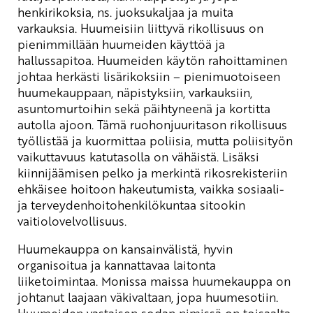
henkirikoksia, ns. juoksukaljaa ja muita
varkauksia. Huumeisiin liittyvä rikollisuus on
pienimmillään huumeiden käyttöä ja
hallussapitoa. Huumeiden käytön rahoittaminen
johtaa herkästi lisärikoksiin – pienimuotoiseen
huumekauppaan, näpistyksiin, varkauksiin,
asuntomurtoihin sekä päihtyneenä ja kortitta
autolla ajoon. Tämä ruohonjuuritason rikollisuus
työllistää ja kuormittaa poliisia, mutta poliisityön
vaikuttavuus katutasolla on vähäistä. Lisäksi
kiinnijäämisen pelko ja merkintä rikosrekisteriin
ehkäisee hoitoon hakeutumista, vaikka sosiaali-
ja terveydenhoitohenkilökuntaa sitookin
vaitiolovelvollisuus.
Huumekauppa on kansainvälistä, hyvin
organisoitua ja kannattavaa laitonta
liiketoimintaa. Monissa maissa huumekauppa on
johtanut laajaan väkivaltaan, jopa huumesotiin.