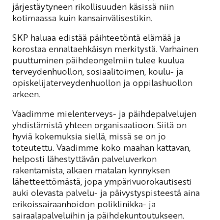
järjestäytyneen rikollisuuden käsissä niin
kotimaassa kuin kansainvälisestikin.
SKP haluaa edistää päihteetöntä elämää ja
korostaa ennaltaehkäisyn merkitystä. Varhainen
puuttuminen päihdeongelmiin tulee kuulua
terveydenhuollon, sosiaalitoimen, koulu- ja
opiskelijaterveydenhuollon ja oppilashuollon
arkeen.
Vaadimme mielenterveys- ja päihdepalvelujen
yhdistämistä yhteen organisaatioon. Siitä on
hyviä kokemuksia siellä, missä se on jo
toteutettu. Vaadimme koko maahan kattavan,
helposti lähestyttävän palveluverkon
rakentamista, alkaen matalan kynnyksen
lähetteettömästä, jopa ympärivuorokautisesti
auki olevasta palvelu- ja päivystyspisteestä aina
erikoissairaanhoidon poliklinikka- ja
sairaalapalveluihin ja päihdekuntoutukseen.