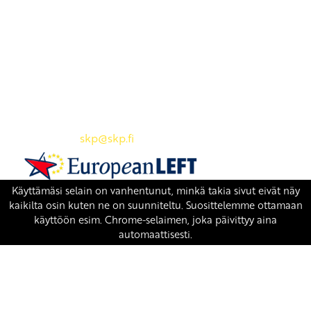
Yhteystiedot
SKP:n toimisto
Osoite: Viljatie 4 B 3. kerros, 00700 Helsinki
Puh: 045 7834 1346
Sähköposti:
skp
@skp.fi
SKP on Euroopan Vasemmistopuolueen jäsen.
european-left.org
european-left.org/manifesto/