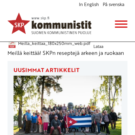
In English
På svenska
Meillä keittää!
Julkiset materiaalit
7.2.2011 - 13:27
Meilla_keittaa_180x250mm_web.pdf
Lataa
Meillä keittää! SKPn reseptejä arkeen ja ruokaan
UUSIMMAT ARTIKKELIT