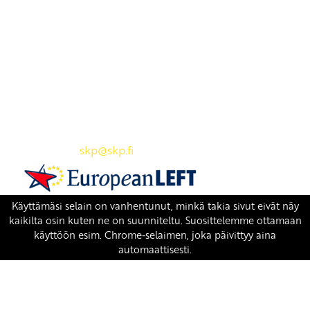
Yhteystiedot
SKP:n toimisto
Osoite: Viljatie 4 B 3. kerros, 00700 Helsinki
Puh: 045 7834 1346
Sähköposti:
skp
@skp.fi
SKP on Euroopan Vasemmistopuolueen jäsen.
european-left.org
european-left.org/manifesto/