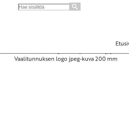
Search
for:
Kuntavaalitunnus 2012
Julkiset materiaalit
25.9.2012 - 10:29
Etusi
SKP_kunnallisvaalilogo_wwwskpfi_200mm.jpg
Lataa
Vaalitunnuksen logo jpeg-kuva 200 mm