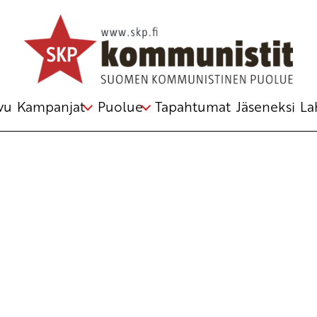
vu
Kampanjat
Puolue
Tapahtumat
Jäseneksi
La