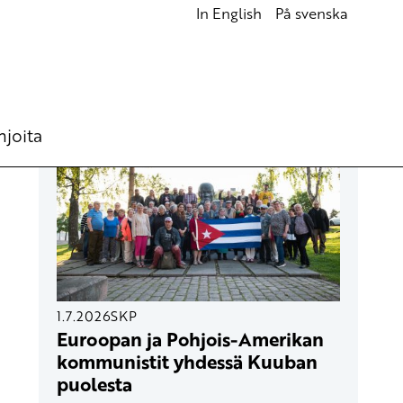
In English
På svenska
UUSIMMAT ARTIKKELIT
hjoita
1.7.2026
SKP
Euroopan ja Pohjois-Amerikan
kommunistit yhdessä Kuuban
puolesta