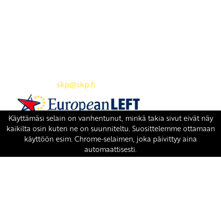
Yhteystiedot
SKP:n toimisto
Osoite: Viljatie 4 B 3. kerros, 00700 Helsinki
Puh: 045 7834 1346
Sähköposti:
skp
@skp.fi
SKP on Euroopan Vasemmistopuolueen jäsen.
european-left.org
european-left.org/manifesto/