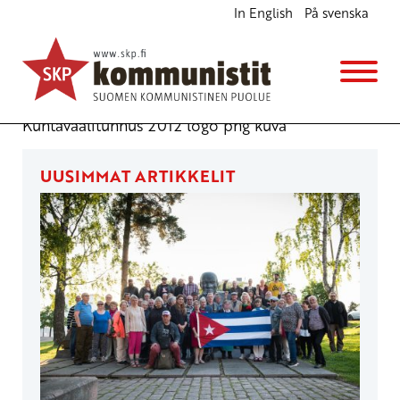
In English
På svenska
Kuntavaalitunnus 2012 png
Julkiset materiaalit
25.9.2012 - 10:30
Kuntavaalitunnus 2012 logo png kuva
UUSIMMAT ARTIKKELIT