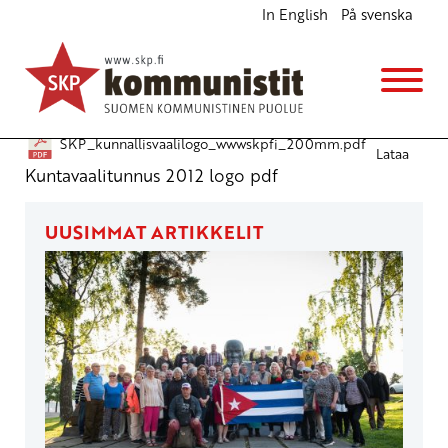
In English
På svenska
Kuntavaalitunnus 2012 pdf
Julkiset materiaalit
25.9.2012 - 10:31
SKP_kunnallisvaalilogo_wwwskpfi_200mm.pdf
Lataa
Kuntavaalitunnus 2012 logo pdf
UUSIMMAT ARTIKKELIT