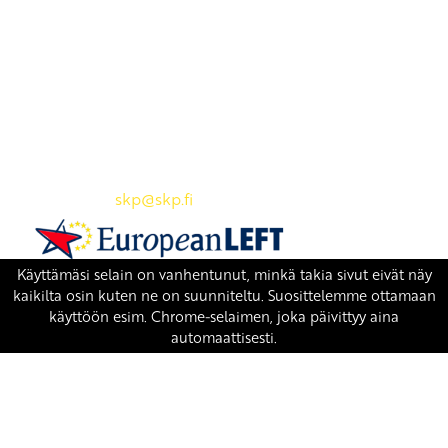
Yhteystiedot
SKP:n toimisto
Osoite: Viljatie 4 B 3. kerros, 00700 Helsinki
Puh: 045 7834 1346
Sähköposti:
skp
@skp.fi
SKP on Euroopan Vasemmistopuolueen jäsen.
european-left.org
european-left.org/manifesto/