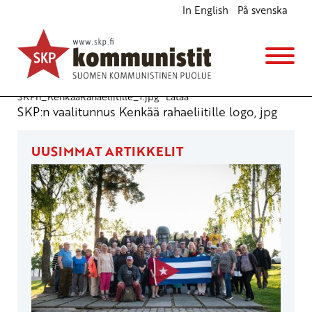
In English
På svenska
Kenkää rahaeliitille! -logo
Julkiset materiaalit
1.4.2011 - 13:39
SKPn_KenkaaRahaeliitille_1.jpg
Lataa
SKP:n vaalitunnus Kenkää rahaeliitille logo, jpg
UUSIMMAT ARTIKKELIT