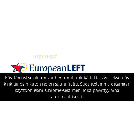
Yhteystiedot
SKP:n toimisto
Osoite: Viljatie 4 B 3. kerros, 00700 Helsinki
Puh: 045 7834 1346
Sähköposti:
skp
@skp.fi
SKP on Euroopan Vasemmistopuolueen jäsen.
european-left.org
european-left.org/manifesto/