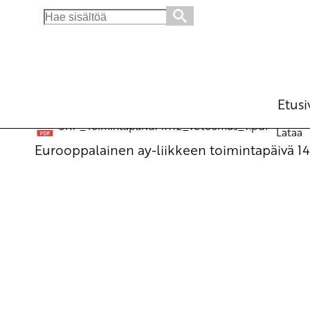
Search
for:
EAY 14.11.2012
Julkiset materiaalit
12.11.2012 - 14:17
Etusi
SKP_Toimintapaiva141112_vetoomus_1.pdf
Lataa
Eurooppalainen ay-liikkeen toimintapäivä 14.1