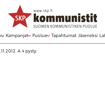
vu
Kampanjat
Puolue
Tapahtumat
Jäseneksi
La
1.2012. A 4 pysty.