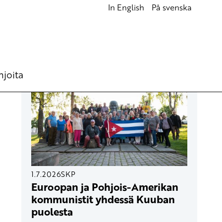
In English
På svenska
UUSIMMAT ARTIKKELIT
hjoita
1.7.2026
SKP
Euroopan ja Pohjois-Amerikan
kommunistit yhdessä Kuuban
puolesta